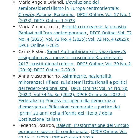
Maria Angela Orlandi,
L’evoluzione del
semipresidenzialismo in Europa centroorientale:
Croazia, Polonia, Romania.
,
DPCE Online: Vol. 57 No. 1
(2023): DPCE Online 1-2023
Maria Chiara Locchi,
Eredità controverse: la dinastia
Pahlavi nell’Iran contemporaneo
,
DPCE Online: Vol. 72
No. 4 (2025): Vol. 72 No. 4 (2025): Vol. 72 No. 4 (2025):
DPCE Online 4-2025
Carna Pistan,
Smart Authoritarianism: Nazarbayev’s
resignation as a move to consolidate Kazakhstan’s
2017 constitutional reform
,
DPCE Online: Vol. 39 No. 2
(2019): DPCE Online 2-2019
Anna Mastromarino,
Asimmetrie, nazionalità,
minoranze: i riflessi sui sistemi istituzionali e politici
dei federo-regionalismi
,
DPCE Online: Vol. 54 No. Sp
(2022): Vol 54 No Sp (2022): DPCE Online Sp-2022 - I
Federalizing Process europei nella democrazia
d’emergenza. Riflessioni comparate a partire dai
‘primi’ 20 anni della riforma del Titolo V della
Costituzione italiana
Federico Losurdo,
Italexit. Trasformazione del vincolo
europeo e sovranità condizionata
,
DPCE Online: Vol.
42 No. 1 (2020): DPCE Online 1-2020