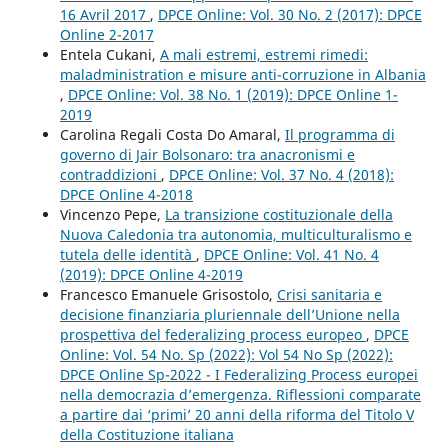
16 Avril 2017
,
DPCE Online: Vol. 30 No. 2 (2017): DPCE
Online 2-2017
Entela Cukani,
A mali estremi, estremi rimedi:
maladministration e misure anti-corruzione in Albania
,
DPCE Online: Vol. 38 No. 1 (2019): DPCE Online 1-
2019
Carolina Regali Costa Do Amaral,
Il programma di
governo di Jair Bolsonaro: tra anacronismi e
contraddizioni
,
DPCE Online: Vol. 37 No. 4 (2018):
DPCE Online 4-2018
Vincenzo Pepe,
La transizione costituzionale della
Nuova Caledonia tra autonomia, multiculturalismo e
tutela delle identità
,
DPCE Online: Vol. 41 No. 4
(2019): DPCE Online 4-2019
Francesco Emanuele Grisostolo,
Crisi sanitaria e
decisione finanziaria pluriennale dell’Unione nella
prospettiva del federalizing process europeo
,
DPCE
Online: Vol. 54 No. Sp (2022): Vol 54 No Sp (2022):
DPCE Online Sp-2022 - I Federalizing Process europei
nella democrazia d’emergenza. Riflessioni comparate
a partire dai ‘primi’ 20 anni della riforma del Titolo V
della Costituzione italiana