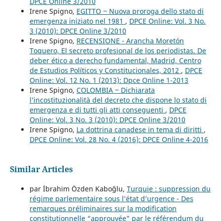
DPCE Online 3/2010
Irene Spigno,
EGITTO ‒ Nuova proroga dello stato di
emergenza iniziato nel 1981
,
DPCE Online: Vol. 3 No.
3 (2010): DPCE Online 3/2010
Irene Spigno,
RECENSIONE - Arancha Moretón
Toquero, El secreto profesional de los periodistas. De
deber ético a derecho fundamental, Madrid, Centro
de Estudios Políticos y Constitucionales, 2012
,
DPCE
Online: Vol. 12 No. 1 (2013): Dpce Online 1-2013
Irene Spigno,
COLOMBIA ‒ Dichiarata
l’incostituzionalità del decreto che dispone lo stato di
emergenza e di tutti gli atti conseguenti
,
DPCE
Online: Vol. 3 No. 3 (2010): DPCE Online 3/2010
Irene Spigno,
La dottrina canadese in tema di diritti
,
DPCE Online: Vol. 28 No. 4 (2016): DPCE Online 4-2016
Similar Articles
par İbrahim Özden Kaboğlu,
Turquie : suppression du
régime parlementaire sous l’état d’urgence - Des
remarques préliminaires sur la modification
constitutionnelle “approuvée” par le référendum du