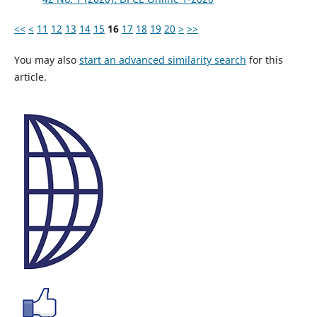
<<
<
11
12
13
14
15
16
17
18
19
20
>
>>
You may also
start an advanced similarity search
for this
article.