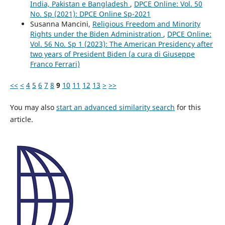
India, Pakistan e Bangladesh
,
DPCE Online: Vol. 50
No. Sp (2021): DPCE Online Sp-2021
Susanna Mancini,
Religious Freedom and Minority
Rights under the Biden Administration
,
DPCE Online:
Vol. 56 No. Sp 1 (2023): The American Presidency after
two years of President Biden (a cura di Giuseppe
Franco Ferrari)
<<
<
4
5
6
7
8
9
10
11
12
13
>
>>
You may also
start an advanced similarity search
for this
article.