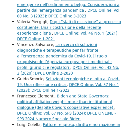
emergenze nell’ordinamento belga. Considerazioni a
partire dall’emergenza pandemica
,
DPCE Online: Vol.
60 No. 3 (2023): DPCE Online 3-2023
Valeria Piergigli,
Dagli “stati di eccezione” al processo
costituente. Una ricostruzione della recente
esperienza cilena
,
DPCE Online: Vol. 46 No. 1 (2021):
DPCE Online 1-2021
Vincenzo Salvatore,
La ricerca di soluzioni
diagnostiche e terapeutiche per far fronte
all’emergenza pandemica da Covid-19. Il ruolo
propulsivo dell’Agenzia europea per i medicinali:
profili giuridici e regolatori
,
DPCE Online: Vol. 43 No.
2 (2020): DPCE Online 2-2020
Guido Smorto,
Soluzioni tecnologiche e lotta al Covid-
19. Una riflessione critica
,
DPCE Online: Vol. 57 No. 1
(2023): DPCE Online 1-2023
Francesco Clementi,
Biden and State Governors:
political affiliation weighs more than institutional
dialogue (despite Covid's cooperative experience)
,
DPCE Online: Vol. 67 No. SP3 (2024): DPCE ONLINE -
SP3 2024 Numero Speciale Biden
Luigi Colella,
Fattore religioso, diritto e normazione in