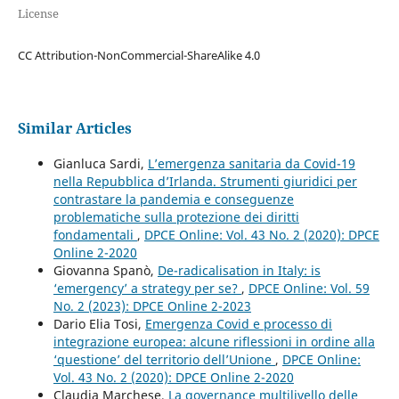
License
CC Attribution-NonCommercial-ShareAlike 4.0
Similar Articles
Gianluca Sardi,
L’emergenza sanitaria da Covid-19
nella Repubblica d’Irlanda. Strumenti giuridici per
contrastare la pandemia e conseguenze
problematiche sulla protezione dei diritti
fondamentali
,
DPCE Online: Vol. 43 No. 2 (2020): DPCE
Online 2-2020
Giovanna Spanò,
De-radicalisation in Italy: is
‘emergency’ a strategy per se?
,
DPCE Online: Vol. 59
No. 2 (2023): DPCE Online 2-2023
Dario Elia Tosi,
Emergenza Covid e processo di
integrazione europea: alcune riflessioni in ordine alla
‘questione’ del territorio dell’Unione
,
DPCE Online:
Vol. 43 No. 2 (2020): DPCE Online 2-2020
Claudia Marchese,
La governance multilivello delle