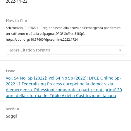
2022-11-22
How to Cite
Scicchitano, R. (2022). Il regionalismo alla prova dell’emergenza pandemica:
un raffronto tra Italia e Spagna.
DPCE Online
,
54
(Sp).
https://doi.org/10.57660/dpceonline.2022.1724
More Citation Formats
Issue
Vol. 54 No. Sp (2022): Vol 54 No Sp (2022): DPCE Online Sp-
2022 - I Federalizing Process europei nella democrazia
d’emergenza. Riflessioni comparate a partire dai ‘primi’ 20
anni della riforma del Titolo V della Costituzione italiana
Section
Saggi