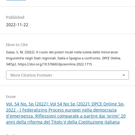
Published
2022-11-22
How to Cite
Gaias, S. M. (2022). Il ruolo dei poteri locali nella tutela delle minoranze
linguistiche negli Stati regionali. Italia e Spagna a confronto.
DPCE Online
,
54
(Sp). https://doi.org/10.57660/dpceonline.2022.1715
More Citation Formats
Issue
Vol. 54 No. Sp (2022): Vol 54 No Sp (2022): DPCE Online Sp-
2022 - I Federalizing Process europei nella democrazia
d’emergenza. Riflessioni comparate a partire dai ‘primi’ 20
anni della riforma del Titolo V della Costituzione italiana