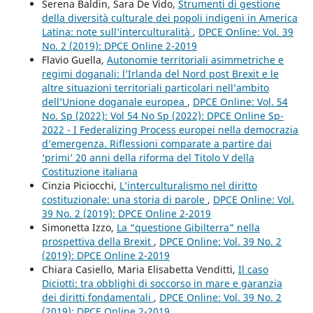
Serena Baldin, Sara De Vido,
Strumenti di gestione
della diversità culturale dei popoli indigeni in America
Latina: note sull’interculturalità
,
DPCE Online: Vol. 39
No. 2 (2019): DPCE Online 2-2019
Flavio Guella,
Autonomie territoriali asimmetriche e
regimi doganali: l’Irlanda del Nord post Brexit e le
altre situazioni territoriali particolari nell’ambito
dell’Unione doganale europea
,
DPCE Online: Vol. 54
No. Sp (2022): Vol 54 No Sp (2022): DPCE Online Sp-
2022 - I Federalizing Process europei nella democrazia
d’emergenza. Riflessioni comparate a partire dai
‘primi’ 20 anni della riforma del Titolo V della
Costituzione italiana
Cinzia Piciocchi,
L’interculturalismo nel diritto
costituzionale: una storia di parole
,
DPCE Online: Vol.
39 No. 2 (2019): DPCE Online 2-2019
Simonetta Izzo,
La “questione Gibilterra” nella
prospettiva della Brexit
,
DPCE Online: Vol. 39 No. 2
(2019): DPCE Online 2-2019
Chiara Casiello, Maria Elisabetta Venditti,
Il caso
Diciotti: tra obblighi di soccorso in mare e garanzia
dei diritti fondamentali
,
DPCE Online: Vol. 39 No. 2
(2019): DPCE Online 2-2019