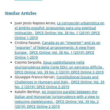
Similar Articles
Juan Jesús Raposo Arceo,
La corrupción urbanística en
el ámbito español: propuestas para una eventual
mitigación
,
DPCE Online: Vol. 38 No. 1 (2019): DPCE
Online 1-2019
Cristina Fasone,
Canada as an “importer” and as an
“exporter” of federal arrangements: A view from
Europe
,
DPCE Online: Vol. 38 No. 1 (2019): DPCE
Online 1-2019
Cosimo Serpolla,
Equa soddisfazione nella
giurisprudenza della Corte EDU: un percorso difficile
,
DPCE Online: Vol. 39 No. 2 (2019): DPCE Online 2-2019
Giuseppe Franco Ferrari,
Constitutional Issues and
Challenges in Hungary and Italy
,
DPCE Online: Vol. 39
No. 2 (2019): DPCE Online 2-2019
Katalin Berényi,
An inspiring parallel between the
Italian and Hungarian jurisprudence with a view to
reducing statelessness
,
DPCE Online: Vol. 39 No. 2
(2019): DPCE Online 2-2019