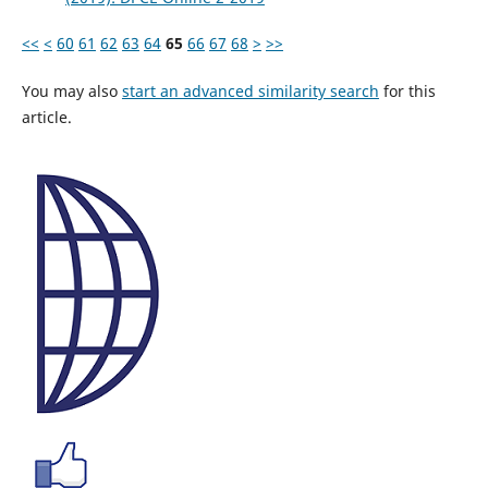
<<
<
60
61
62
63
64
65
66
67
68
>
>>
You may also
start an advanced similarity search
for this
article.