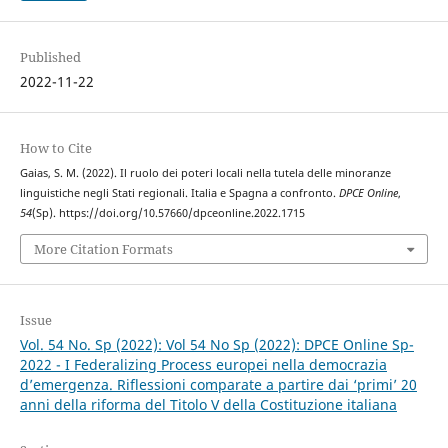
Published
2022-11-22
How to Cite
Gaias, S. M. (2022). Il ruolo dei poteri locali nella tutela delle minoranze
linguistiche negli Stati regionali. Italia e Spagna a confronto.
DPCE Online
,
54
(Sp). https://doi.org/10.57660/dpceonline.2022.1715
More Citation Formats
Issue
Vol. 54 No. Sp (2022): Vol 54 No Sp (2022): DPCE Online Sp-
2022 - I Federalizing Process europei nella democrazia
d’emergenza. Riflessioni comparate a partire dai ‘primi’ 20
anni della riforma del Titolo V della Costituzione italiana