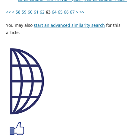
<<
<
58
59
60
61
62
63
64
65
66
67
>
>>
You may also
start an advanced similarity search
for this
article.