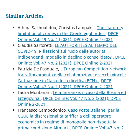
Similar Articles
Athina Sachoulidou, Christos Lampakis,
The statutory
limitation of crimes in the Greek legal order
,
DPCE
Online: Vol. 49 No. 4 (2021): DPCE Online 4-2021
Claudia Sartoretti,
LE AUTHORITIES AL TEMPO DEL
COVID-19. Riflessioni sul ruolo delle autorità
indipendenti: modello in declino o consolidato?
,
DPCE
Online: Vol. 47 No. 2 (2021): DPCE Online 2-2021
Patrizia De Pasquale,
L’European Competition Network
tra rafforzamento della collaborazione e vecchi vincoli:
l’attuazione in Italia della direttiva ECN+
,
DPCE
Online: Vol. 47 No. 2 (2021): DPCE Online 2-2021
Laura Montanari,
Le minoranze: il caso della Bosnia ed
Erzegovina
,
DPCE Online: Vol. 47 No. 2 (2021): DPCE
Online 2-2021
Francesco Campodonico,
Caso Poste Italiane: per la
CGUE la discrezionalità tariffaria dell’operatore
economico in regime di monopolio non rispetta la
prima condizione Altmark
,
DPCE Online: Vol. 47 No. 2