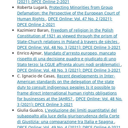
(2021): DPCE Online 2-2021
Roberta Lugarà,
Protecting Minorities from Group
Defamation: the Perspective of the European Court of
Human Rights
,
DPCE Online: Vol. 47 No. 2 (2021):
DPCE Online 2-2021
Kazimierz Baran,
Freedom of religion in the Polish
Constitution of 1921 as viewed through the prism of
State-Church relations in Poland à travers de siècles
,
DPCE Online: Vol. 48 No. 3 (2021): DPCE Online 3-2021
Enrico Ajmar,
Mandato d’arresto europeo, mancato
rispetto di una decisione quadro e giudicato di uno
Stato terzo: la CGUE affronta alcuni nodi problematici
,
DPCE Online: Vol. 48 No. 3 (2021): DPCE Online 3-2021
C. Ignacio de Casas,
Recent developments in Inter-
American standards on the delegation of the state
duty to consult indigenous peoples Is it possible to
frame direct international human rights obligations
for businesses at the IAHRS?
,
DPCE Online: Vol. 48 No.
3 (2021): DPCE Online 3-2021
Giulia Gualco,
L’evoluzione dei limiti quantitativi del
subappalto alla luce della giurisprudenza della Corte
di Giustizia: una comparazione tra Italia e Spagna
,
DPCE Online: Vol. 49 No. 4 (2021): DPCE Online 4-2021