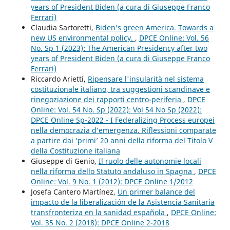
years of President Biden (a cura di Giuseppe Franco
Ferrari)
Claudia Sartoretti,
Biden’s green America. Towards a
new US environmental policy.
,
DPCE Online: Vol. 56
No. Sp 1 (2023): The American Presidency after two
years of President Biden (a cura di Giuseppe Franco
Ferrari)
Riccardo Arietti,
Ripensare l'insularità nel sistema
costituzionale italiano, tra suggestioni scandinave e
rinegoziazione dei rapporti centro-periferia
,
DPCE
Online: Vol. 54 No. Sp (2022): Vol 54 No Sp (2022):
DPCE Online Sp-2022 - I Federalizing Process europei
nella democrazia d’emergenza. Riflessioni comparate
a partire dai ‘primi’ 20 anni della riforma del Titolo V
della Costituzione italiana
Giuseppe di Genio,
Il ruolo delle autonomie locali
nella riforma dello Statuto andaluso in Spagna
,
DPCE
Online: Vol. 9 No. 1 (2012): DPCE Online 1/2012
Josefa Cantero Martínez,
Un primer balance del
impacto de la liberalización de la Asistencia Sanitaria
transfronteriza en la sanidad española
,
DPCE Online:
Vol. 35 No. 2 (2018): DPCE Online 2-2018