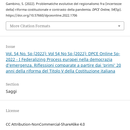
Gambino, S. (2022). Problematiche evolutive del regionalismo fra (incertezze
della) riforma costituzionale e contrasto della pandemia.
DPCE Online
,
54
(Sp).
https://doi.org/10.57660/dpceonline.2022.1706
More Citation Formats
Issue
Vol. 54 No. Sp (2022): Vol 54 No Sp (2022): DPCE Online Sp-
2022 - I Federalizing Process europei nella democrazia
d’emergenza. Riflessioni comparate a partire dai ‘primi’ 20
anni della riforma del Titolo V della Costituzione italiana
Section
Saggi
License
CC Attribution-NonCommercial-ShareAlike 4.0