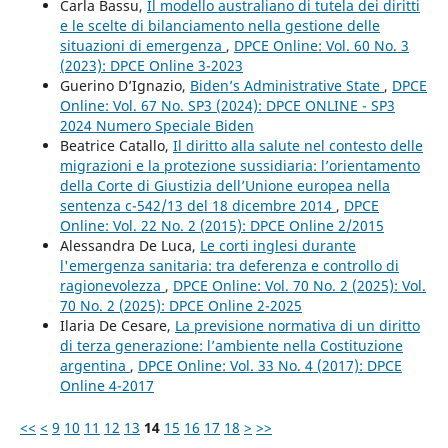
Carla Bassu,
Il modello australiano di tutela dei diritti
e le scelte di bilanciamento nella gestione delle
situazioni di emergenza
,
DPCE Online: Vol. 60 No. 3
(2023): DPCE Online 3-2023
Guerino D’Ignazio,
Biden’s Administrative State
,
DPCE
Online: Vol. 67 No. SP3 (2024): DPCE ONLINE - SP3
2024 Numero Speciale Biden
Beatrice Catallo,
Il diritto alla salute nel contesto delle
migrazioni e la protezione sussidiaria: l’orientamento
della Corte di Giustizia dell’Unione europea nella
sentenza c-542/13 del 18 dicembre 2014
,
DPCE
Online: Vol. 22 No. 2 (2015): DPCE Online 2/2015
Alessandra De Luca,
Le corti inglesi durante
l'emergenza sanitaria: tra deferenza e controllo di
ragionevolezza
,
DPCE Online: Vol. 70 No. 2 (2025): Vol.
70 No. 2 (2025): DPCE Online 2-2025
Ilaria De Cesare,
La previsione normativa di un diritto
di terza generazione: l’ambiente nella Costituzione
argentina
,
DPCE Online: Vol. 33 No. 4 (2017): DPCE
Online 4-2017
<<
<
9
10
11
12
13
14
15
16
17
18
>
>>