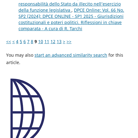
responsabilità dello Stato da illecito nell’esercizio
della funzione legislativa
,
DPCE Online: Vol. 66 No.
SP2 (2024): DPCE ONLINE - SP1 2025 - Giurisdizioni
costituzionali e poteri politici. Riflessioni in chiave
comparata - A cura di R. Tarchi
<<
<
4
5
6
7
8
9
10
11
12
13
>
>>
You may also
start an advanced similarity search
for this
article.