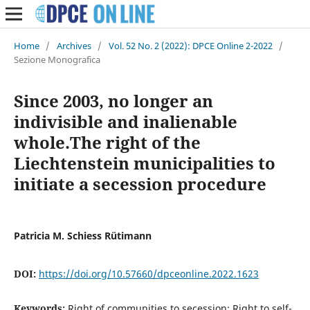
Home
/
Archives
/
Vol. 52 No. 2 (2022): DPCE Online 2-2022
/
Sezione Monografica
Since 2003, no longer an
indivisible and inalienable
whole.The right of the
Liechtenstein municipalities to
initiate a secession procedure
Patricia M. Schiess Rütimann
DOI:
https://doi.org/10.57660/dpceonline.2022.1623
Keywords:
Right of communities to secession; Right to self-