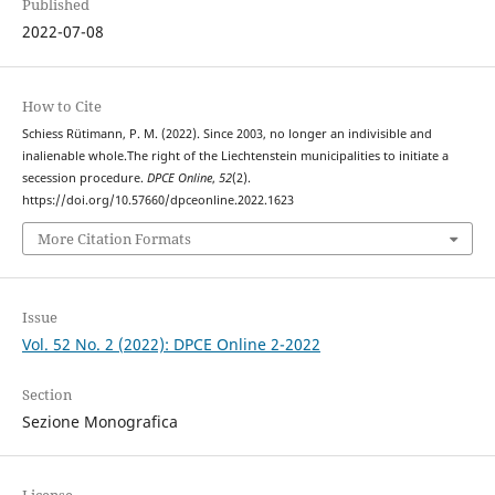
Published
2022-07-08
How to Cite
Schiess Rütimann, P. M. (2022). Since 2003, no longer an indivisible and
inalienable whole.The right of the Liechtenstein municipalities to initiate a
secession procedure.
DPCE Online
,
52
(2).
https://doi.org/10.57660/dpceonline.2022.1623
More Citation Formats
Issue
Vol. 52 No. 2 (2022): DPCE Online 2-2022
Section
Sezione Monografica