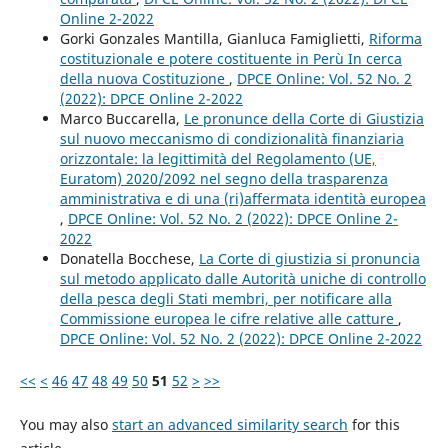
Online 2-2022
Gorki Gonzales Mantilla, Gianluca Famiglietti,
Riforma
costituzionale e potere costituente in Perù In cerca
della nuova Costituzione
,
DPCE Online: Vol. 52 No. 2
(2022): DPCE Online 2-2022
Marco Buccarella,
Le pronunce della Corte di Giustizia
sul nuovo meccanismo di condizionalità finanziaria
orizzontale: la legittimità del Regolamento (UE,
Euratom) 2020/2092 nel segno della trasparenza
amministrativa e di una (ri)affermata identità europea
,
DPCE Online: Vol. 52 No. 2 (2022): DPCE Online 2-
2022
Donatella Bocchese,
La Corte di giustizia si pronuncia
sul metodo applicato dalle Autorità uniche di controllo
della pesca degli Stati membri, per notificare alla
Commissione europea le cifre relative alle catture
,
DPCE Online: Vol. 52 No. 2 (2022): DPCE Online 2-2022
<<
<
46
47
48
49
50
51
52
>
>>
You may also
start an advanced similarity search
for this