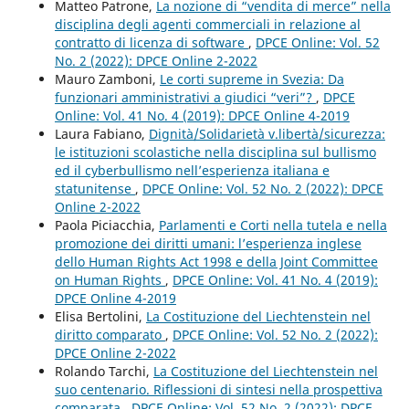
Matteo Patrone,
La nozione di “vendita di merce” nella
disciplina degli agenti commerciali in relazione al
contratto di licenza di software
,
DPCE Online: Vol. 52
No. 2 (2022): DPCE Online 2-2022
Mauro Zamboni,
Le corti supreme in Svezia: Da
funzionari amministrativi a giudici “veri”?
,
DPCE
Online: Vol. 41 No. 4 (2019): DPCE Online 4-2019
Laura Fabiano,
Dignità/Solidarietà v.libertà/sicurezza:
le istituzioni scolastiche nella disciplina sul bullismo
ed il cyberbullismo nell’esperienza italiana e
statunitense
,
DPCE Online: Vol. 52 No. 2 (2022): DPCE
Online 2-2022
Paola Piciacchia,
Parlamenti e Corti nella tutela e nella
promozione dei diritti umani: l’esperienza inglese
dello Human Rights Act 1998 e della Joint Committee
on Human Rights
,
DPCE Online: Vol. 41 No. 4 (2019):
DPCE Online 4-2019
Elisa Bertolini,
La Costituzione del Liechtenstein nel
diritto comparato
,
DPCE Online: Vol. 52 No. 2 (2022):
DPCE Online 2-2022
Rolando Tarchi,
La Costituzione del Liechtenstein nel
suo centenario. Riflessioni di sintesi nella prospettiva
comparata
,
DPCE Online: Vol. 52 No. 2 (2022): DPCE