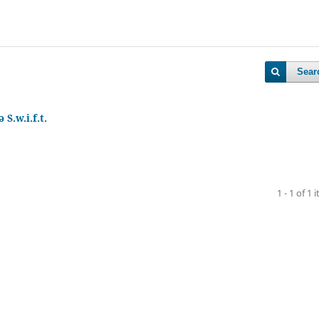
Sear
S.w.i.f.t.
1 - 1 of 1 