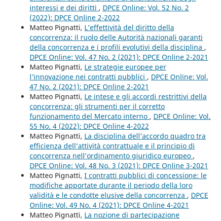
interessi e dei diritti
,
DPCE Online: Vol. 52 No. 2
(2022): DPCE Online 2-2022
Matteo Pignatti,
L’effettività del diritto della
concorrenza: il ruolo delle Autorità nazionali garanti
della concorrenza e i profili evolutivi della disciplina
,
DPCE Online: Vol. 47 No. 2 (2021): DPCE Online 2-2021
Matteo Pignatti,
Le strategie europee per
l’innovazione nei contratti pubblici
,
DPCE Online: Vol.
47 No. 2 (2021): DPCE Online 2-2021
Matteo Pignatti,
Le intese e gli accordi restrittivi della
concorrenza: gli strumenti per il corretto
funzionamento del Mercato interno
,
DPCE Online: Vol.
55 No. 4 (2022): DPCE Online 4-2022
Matteo Pignatti,
La disciplina dell’accordo quadro tra
efficienza dell’attività contrattuale e il principio di
concorrenza nell’ordinamento giuridico europeo
,
DPCE Online: Vol. 48 No. 3 (2021): DPCE Online 3-2021
Matteo Pignatti,
I contratti pubblici di concessione: le
modifiche apportate durante il periodo della loro
validità e le condotte elusive della concorrenza
,
DPCE
Online: Vol. 49 No. 4 (2021): DPCE Online 4-2021
Matteo Pignatti,
La nozione di partecipazione