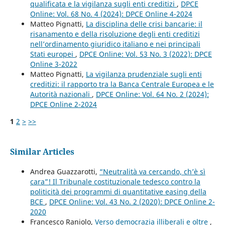
qualificata e la vigilanza sugli enti creditizi
,
DPCE
Online: Vol. 68 No. 4 (2024): DPCE Online 4-2024
Matteo Pignatti,
La disciplina delle crisi bancarie: il
risanamento e della risoluzione degli enti creditizi
nell’ordinamento giuridico italiano e nei principali
Stati europei
,
DPCE Online: Vol. 53 No. 3 (2022): DPCE
Online 3-2022
Matteo Pignatti,
La vigilanza prudenziale sugli enti
creditizi: il rapporto tra la Banca Centrale Europea e le
Autorità nazionali
,
DPCE Online: Vol. 64 No. 2 (2024):
DPCE Online 2-2024
1
2
>
>>
Similar Articles
Andrea Guazzarotti,
“Neutralità va cercando, ch’è sì
cara”! Il Tribunale costituzionale tedesco contro la
politicità dei programmi di quantitative easing della
BCE
,
DPCE Online: Vol. 43 No. 2 (2020): DPCE Online 2-
2020
Francesco Raniolo,
Verso democrazia illiberali e oltre
,