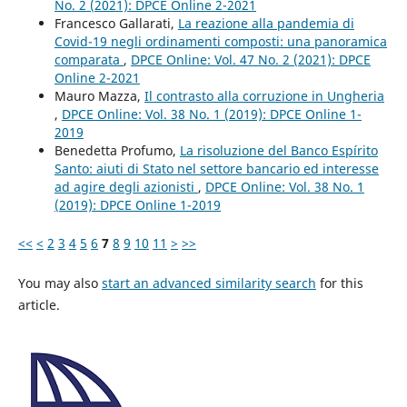
No. 2 (2021): DPCE Online 2-2021
Francesco Gallarati,
La reazione alla pandemia di
Covid-19 negli ordinamenti composti: una panoramica
comparata
,
DPCE Online: Vol. 47 No. 2 (2021): DPCE
Online 2-2021
Mauro Mazza,
Il contrasto alla corruzione in Ungheria
,
DPCE Online: Vol. 38 No. 1 (2019): DPCE Online 1-
2019
Benedetta Profumo,
La risoluzione del Banco Espírito
Santo: aiuti di Stato nel settore bancario ed interesse
ad agire degli azionisti
,
DPCE Online: Vol. 38 No. 1
(2019): DPCE Online 1-2019
<<
<
2
3
4
5
6
7
8
9
10
11
>
>>
You may also
start an advanced similarity search
for this
article.