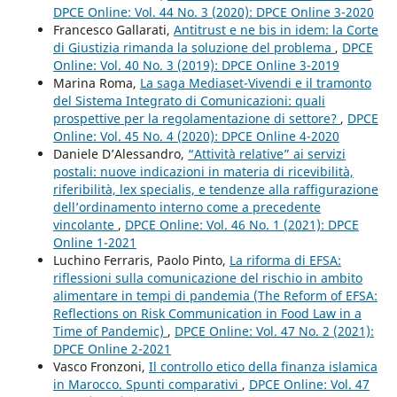
DPCE Online: Vol. 44 No. 3 (2020): DPCE Online 3-2020
Francesco Gallarati,
Antitrust e ne bis in idem: la Corte
di Giustizia rimanda la soluzione del problema
,
DPCE
Online: Vol. 40 No. 3 (2019): DPCE Online 3-2019
Marina Roma,
La saga Mediaset-Vivendi e il tramonto
del Sistema Integrato di Comunicazioni: quali
prospettive per la regolamentazione di settore?
,
DPCE
Online: Vol. 45 No. 4 (2020): DPCE Online 4-2020
Daniele D’Alessandro,
“Attività relative” ai servizi
postali: nuove indicazioni in materia di ricevibilità,
riferibilità, lex specialis, e tendenze alla raffigurazione
dell’ordinamento interno come a precedente
vincolante
,
DPCE Online: Vol. 46 No. 1 (2021): DPCE
Online 1-2021
Luchino Ferraris, Paolo Pinto,
La riforma di EFSA:
riflessioni sulla comunicazione del rischio in ambito
alimentare in tempi di pandemia (The Reform of EFSA:
Reflections on Risk Communication in Food Law in a
Time of Pandemic)
,
DPCE Online: Vol. 47 No. 2 (2021):
DPCE Online 2-2021
Vasco Fronzoni,
Il controllo etico della finanza islamica
in Marocco. Spunti comparativi
,
DPCE Online: Vol. 47