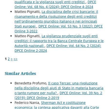
qualificata e la vigilanza sugli enti creditizi
,
DPCE
Online: Vol. 68 No. 4 (2024): DPCE Online 4-2024
Matteo Pignatti,
La disciplina delle crisi bancarie: il
risanamento e della risoluzione degli enti creditizi
nell’ordinamento giuridico italiano e nei principali
Stati europei
,
DPCE Online: Vol. 53 No. 3 (2022): DPCE
Online 3-2022
Matteo Pignatti,
La vigilanza prudenziale sugli enti
creditizi: il rapporto tra la Banca Centrale Europea e le
Autorità nazionali
,
DPCE Online: Vol. 64 No. 2 (2024):
DPCE Online 2-2024
1
2
>
>>
Similar Articles
Benedetta Profumo,
Il caso Tercas: una rivoluzione
nella disciplina degli aiuti di Stato in materia bancaria
o tanto rumore per nulla?
,
DPCE Online: Vol. 39 No. 2
(2019): DPCE Online 2-2019
Federico Nania,
Sherman Act e costituzione
economica: la contesa applicativa davanti alla Corte