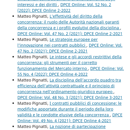
interessi e dei diritti
,
DPCE Online: Vol. 52 No. 2
(2022): DPCE Online 2-2022
Matteo Pignatti,
L’effettività del diritto della
concorrenza: il ruolo delle Autorità nazionali garanti
della concorrenza e i profili evolutivi della disciplina
,
DPCE Online: Vol. 47 No. 2 (2021): DPCE Online 2-2021
Matteo Pignatti,
Le strategie europee per
l’innovazione nei contratti pubblici
,
DPCE Online: Vol.
47 No. 2 (2021): DPCE Online 2-2021
Matteo Pignatti,
Le intese e gli accordi restrittivi della
concorrenza: gli strumenti per il corretto
funzionamento del Mercato interno
,
DPCE Online: Vol.
55 No. 4 (2022): DPCE Online 4-2022
Matteo Pignatti,
La disciplina dell’accordo quadro tra
efficienza dell’attività contrattuale e il principio di
concorrenza nell’ordinamento giuridico europeo
,
DPCE Online: Vol. 48 No. 3 (2021): DPCE Online 3-2021
Matteo Pignatti,
I contratti pubblici di concessione: le
modifiche apportate durante il periodo della loro
validità e le condotte elusive della concorrenza
,
DPCE
Online: Vol. 49 No. 4 (2021): DPCE Online 4-2021
Matteo Pignatti,
La nozione di partecipazione