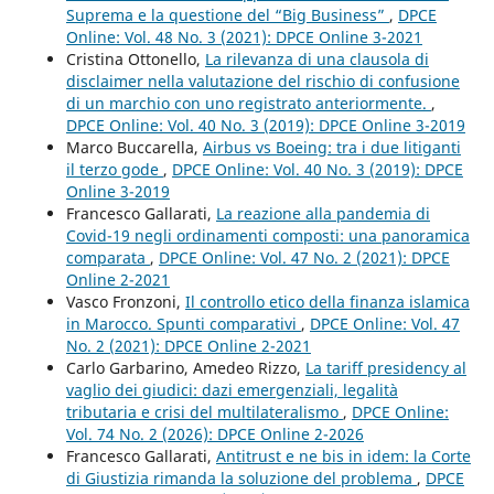
Suprema e la questione del “Big Business”
,
DPCE
Online: Vol. 48 No. 3 (2021): DPCE Online 3-2021
Cristina Ottonello,
La rilevanza di una clausola di
disclaimer nella valutazione del rischio di confusione
di un marchio con uno registrato anteriormente.
,
DPCE Online: Vol. 40 No. 3 (2019): DPCE Online 3-2019
Marco Buccarella,
Airbus vs Boeing: tra i due litiganti
il terzo gode
,
DPCE Online: Vol. 40 No. 3 (2019): DPCE
Online 3-2019
Francesco Gallarati,
La reazione alla pandemia di
Covid-19 negli ordinamenti composti: una panoramica
comparata
,
DPCE Online: Vol. 47 No. 2 (2021): DPCE
Online 2-2021
Vasco Fronzoni,
Il controllo etico della finanza islamica
in Marocco. Spunti comparativi
,
DPCE Online: Vol. 47
No. 2 (2021): DPCE Online 2-2021
Carlo Garbarino, Amedeo Rizzo,
La tariff presidency al
vaglio dei giudici: dazi emergenziali, legalità
tributaria e crisi del multilateralismo
,
DPCE Online:
Vol. 74 No. 2 (2026): DPCE Online 2-2026
Francesco Gallarati,
Antitrust e ne bis in idem: la Corte
di Giustizia rimanda la soluzione del problema
,
DPCE