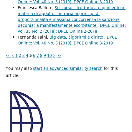
Online: Vol. 40 No. 3 (2019): DPCE Online 3-2019
Francesca Ballore,
Soccorso istruttorio a pagamento in
materia di appalti: contraria ai principi di
proporzionalità e massima concorrenza la sanzione
pecuniaria manifestamente esorbitante
,
DPCE Online:
Vol. 35 No. 2 (2018): DPCE Online 2-2018
Fernanda Faini,
Big data, algoritmi e diritto
,
DPCE
Online: Vol. 40 No. 3 (2019): DPCE Online 3-2019
<<
<
1
2
3
4
5
6
7
8
9
10
>
>>
You may also
start an advanced similarity search
for this
article.