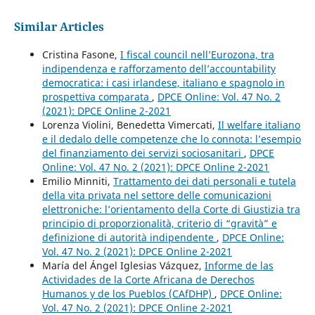
Similar Articles
Cristina Fasone,
I fiscal council nell’Eurozona, tra
indipendenza e rafforzamento dell’accountability
democratica: i casi irlandese, italiano e spagnolo in
prospettiva comparata
,
DPCE Online: Vol. 47 No. 2
(2021): DPCE Online 2-2021
Lorenza Violini, Benedetta Vimercati,
Il welfare italiano
e il dedalo delle competenze che lo connota: l’esempio
del finanziamento dei servizi sociosanitari
,
DPCE
Online: Vol. 47 No. 2 (2021): DPCE Online 2-2021
Emilio Minniti,
Trattamento dei dati personali e tutela
della vita privata nel settore delle comunicazioni
elettroniche: l’orientamento della Corte di Giustizia tra
principio di proporzionalità, criterio di “gravità” e
definizione di autorità indipendente
,
DPCE Online:
Vol. 47 No. 2 (2021): DPCE Online 2-2021
María del Ángel Iglesias Vázquez,
Informe de las
Actividades de la Corte Africana de Derechos
Humanos y de los Pueblos (CAfDHP)
,
DPCE Online:
Vol. 47 No. 2 (2021): DPCE Online 2-2021