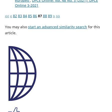
europeo
,
DPCE Online: Vol. 48 No. 3 (2021): DPCE
Online 3-2021
<<
<
82
83
84
85
86
87
88
89
>
>>
You may also
start an advanced similarity search
for this
article.