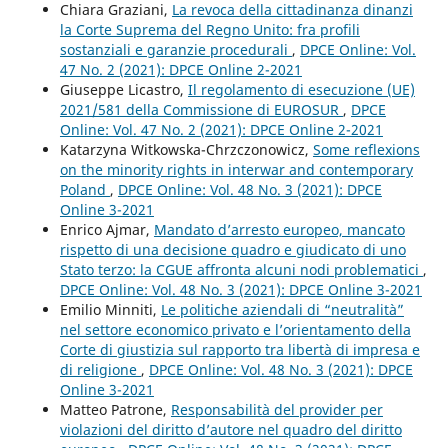
Chiara Graziani,
La revoca della cittadinanza dinanzi
la Corte Suprema del Regno Unito: fra profili
sostanziali e garanzie procedurali
,
DPCE Online: Vol.
47 No. 2 (2021): DPCE Online 2-2021
Giuseppe Licastro,
Il regolamento di esecuzione (UE)
2021/581 della Commissione di EUROSUR
,
DPCE
Online: Vol. 47 No. 2 (2021): DPCE Online 2-2021
Katarzyna Witkowska-Chrzczonowicz,
Some reflexions
on the minority rights in interwar and contemporary
Poland
,
DPCE Online: Vol. 48 No. 3 (2021): DPCE
Online 3-2021
Enrico Ajmar,
Mandato d’arresto europeo, mancato
rispetto di una decisione quadro e giudicato di uno
Stato terzo: la CGUE affronta alcuni nodi problematici
,
DPCE Online: Vol. 48 No. 3 (2021): DPCE Online 3-2021
Emilio Minniti,
Le politiche aziendali di “neutralità”
nel settore economico privato e l’orientamento della
Corte di giustizia sul rapporto tra libertà di impresa e
di religione
,
DPCE Online: Vol. 48 No. 3 (2021): DPCE
Online 3-2021
Matteo Patrone,
Responsabilità del provider per
violazioni del diritto d’autore nel quadro del diritto