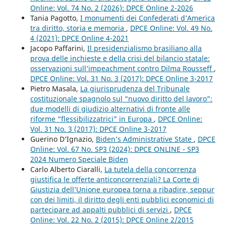
Online: Vol. 74 No. 2 (2026): DPCE Online 2-2026
Tania Pagotto,
I monumenti dei Confederati d’America
tra diritto, storia e memoria
,
DPCE Online: Vol. 49 No.
4 (2021): DPCE Online 4-2021
Jacopo Paffarini,
Il presidenzialismo brasiliano alla
prova delle inchieste e della crisi del bilancio statale:
osservazioni sull’impeachment contro Dilma Rousseff
,
DPCE Online: Vol. 31 No. 3 (2017): DPCE Online 3-2017
Pietro Masala,
La giurisprudenza del Tribunale
costituzionale spagnolo sul “nuovo diritto del lavoro”:
due modelli di giudizio alternativi di fronte alle
riforme “flessibilizzatrici” in Europa
,
DPCE Online:
Vol. 31 No. 3 (2017): DPCE Online 3-2017
Guerino D’Ignazio,
Biden’s Administrative State
,
DPCE
Online: Vol. 67 No. SP3 (2024): DPCE ONLINE - SP3
2024 Numero Speciale Biden
Carlo Alberto Ciaralli,
La tutela della concorrenza
giustifica le offerte anticoncorrenziali? La Corte di
Giustizia dell’Unione europea torna a ribadire, seppur
con dei limiti, il diritto degli enti pubblici economici di
partecipare ad appalti pubblici di servizi
,
DPCE
Online: Vol. 22 No. 2 (2015): DPCE Online 2/2015