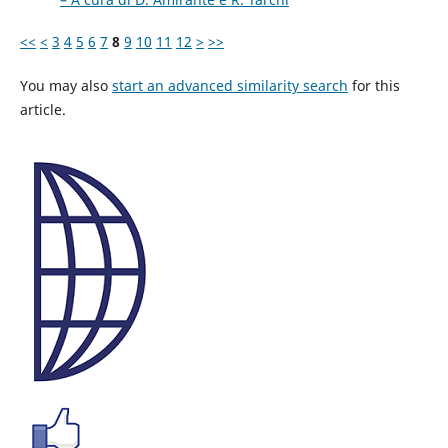
<<
<
3
4
5
6
7
8
9
10
11
12
>
>>
You may also
start an advanced similarity search
for this
article.