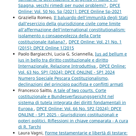
Spagna, vecchi rimedi per nuovi problemi?
,
DPCE
Online: Vol. 50 No. Sp (2021): DPCE Online Sp-2021
Graziella Romeo,
Il baluardo dell’immunità degli Stati
dall’esercizio della giurisdizione civile come limite
all’affermazione dell’international constitutionalism:
isolamento o consapevolezza della Corte
costituzionale italiana?
,
DPCE Online: Vol. 21 No. 1
(2015): DPCE Online 1/2015
Paolo Bargiacchi, Lucia G. Sciannella,
Ius ad bellum e
ius in bello tra diritto costituzionale e diritto
Internazionale. Relazione Introduttiva
,
DPCE Online:
Vol. 63 No. SP1 (2024): DPCE ONLINE - SP1 2024
Numero Speciale Pescara Costituzionalismo,
declinazioni del principio pacifista e conflitti armati
Francesco Saitto,
A tale of two courts. Corte
costituzionale e Bundesverfassungsgericht nel
sistema di tutela integrata dei diritti fondamentali in
Europa
,
DPCE Online: Vol. 66 No. SP2 (2024): DPCE
ONLINE - SP1 2025 - Giurisdizioni costituzionali e
poteri politici. Riflessioni in chiave comparata - A cura
di R. Tarchi
Laura Vagni,
Forme testamentarie e libertà di testare: