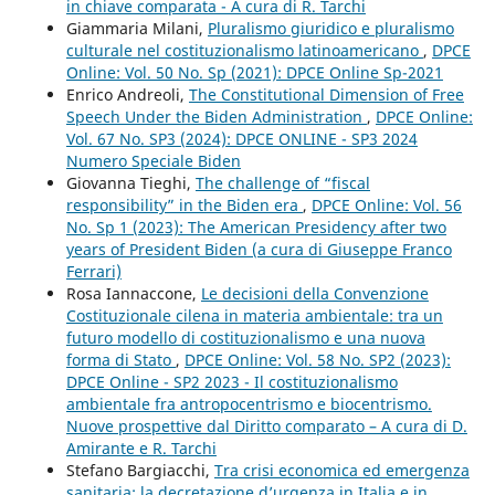
in chiave comparata - A cura di R. Tarchi
Giammaria Milani,
Pluralismo giuridico e pluralismo
culturale nel costituzionalismo latinoamericano
,
DPCE
Online: Vol. 50 No. Sp (2021): DPCE Online Sp-2021
Enrico Andreoli,
The Constitutional Dimension of Free
Speech Under the Biden Administration
,
DPCE Online:
Vol. 67 No. SP3 (2024): DPCE ONLINE - SP3 2024
Numero Speciale Biden
Giovanna Tieghi,
The challenge of “fiscal
responsibility” in the Biden era
,
DPCE Online: Vol. 56
No. Sp 1 (2023): The American Presidency after two
years of President Biden (a cura di Giuseppe Franco
Ferrari)
Rosa Iannaccone,
Le decisioni della Convenzione
Costituzionale cilena in materia ambientale: tra un
futuro modello di costituzionalismo e una nuova
forma di Stato
,
DPCE Online: Vol. 58 No. SP2 (2023):
DPCE Online - SP2 2023 - Il costituzionalismo
ambientale fra antropocentrismo e biocentrismo.
Nuove prospettive dal Diritto comparato – A cura di D.
Amirante e R. Tarchi
Stefano Bargiacchi,
Tra crisi economica ed emergenza
sanitaria: la decretazione d’urgenza in Italia e in