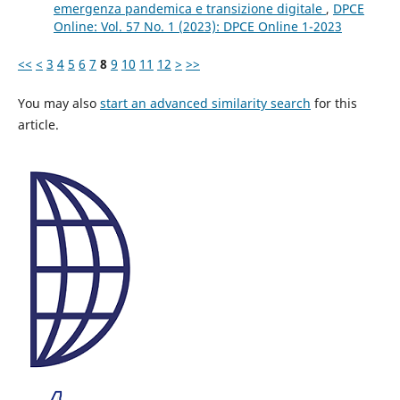
emergenza pandemica e transizione digitale
,
DPCE
Online: Vol. 57 No. 1 (2023): DPCE Online 1-2023
<<
<
3
4
5
6
7
8
9
10
11
12
>
>>
You may also
start an advanced similarity search
for this
article.