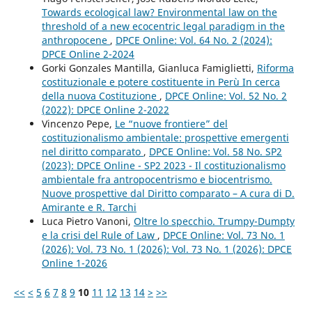
Towards ecological law? Environmental law on the
threshold of a new ecocentric legal paradigm in the
anthropocene
,
DPCE Online: Vol. 64 No. 2 (2024):
DPCE Online 2-2024
Gorki Gonzales Mantilla, Gianluca Famiglietti,
Riforma
costituzionale e potere costituente in Perù In cerca
della nuova Costituzione
,
DPCE Online: Vol. 52 No. 2
(2022): DPCE Online 2-2022
Vincenzo Pepe,
Le “nuove frontiere” del
costituzionalismo ambientale: prospettive emergenti
nel diritto comparato
,
DPCE Online: Vol. 58 No. SP2
(2023): DPCE Online - SP2 2023 - Il costituzionalismo
ambientale fra antropocentrismo e biocentrismo.
Nuove prospettive dal Diritto comparato – A cura di D.
Amirante e R. Tarchi
Luca Pietro Vanoni,
Oltre lo specchio. Trumpy-Dumpty
e la crisi del Rule of Law
,
DPCE Online: Vol. 73 No. 1
(2026): Vol. 73 No. 1 (2026): Vol. 73 No. 1 (2026): DPCE
Online 1-2026
<<
<
5
6
7
8
9
10
11
12
13
14
>
>>