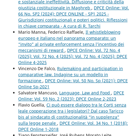
e sostanziale ineffettività. Diffusione e criticità della
giustizia costituzionale in Maghreb
,
DPCE Online: Vol.
66 No. SP2 (2024): DPCE ONLINE - SP1 2025 -
Giurisdizioni costituzionali e poteri politici. Riflessioni
in chiave comparata - A cura di R. Tarchi
Mario Manna, Federico Raffaele,
Il whistleblowing
europeo e italiano nel panorama comparato: un
“invito” al private enforcement senza l’incentivo dei
meccanismi di reward
,
DPCE Online: Vol. 72 No. 4
(2025): Vol. 72 No. 4 (2025): Vol. 72 No. 4 (2025): DPCE
Online 4-2025
Vincenzo De Falco,
Rulemaking and participation in
comparative law. Indagine su un modello in
formazione
,
DPCE Online: Vol. 50 No. Sp (2021): DPCE
Online Sp-2021
Salvatore Mancuso,
Language, Law and Food
,
DPCE
Online: Vol. 59 No. 2 (2023): DPCE Online 2-2023
Flavio Guella,
Ci può essere dialogo tra le Corti senza
leale cooperazione tra i legislatori? Dal caso Taricco
bis al sindacato di costituzionalità “in supplenza”
sulla legge penale
,
DPCE Online: Vol. 34 No. 1 (2018):
DPCE Online 1-2018
Tiago Fensterseifer, José Rubens Morato Leite,