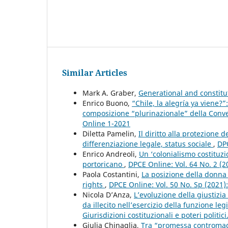
Similar Articles
Mark A. Graber,
Generational and constit
Enrico Buono,
“Chile, la alegría ya viene?
composizione “plurinazionale” della Conv
Online 1-2021
Diletta Pamelin,
Il diritto alla protezione 
differenziazione legale, status sociale
,
DPC
Enrico Andreoli,
Un ‘colonialismo costituzi
portoricano
,
DPCE Online: Vol. 64 No. 2 (
Paola Costantini,
La posizione della donna 
rights
,
DPCE Online: Vol. 50 No. Sp (2021
Nicola D’Anza,
L’evoluzione della giustizia
da illecito nell’esercizio della funzione leg
Giurisdizioni costituzionali e poteri politic
Giulia Chinaglia,
Tra “promessa contromaggio