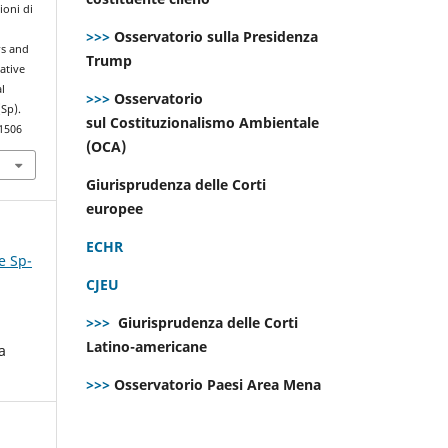
ioni di
>>>
Osservatorio sulla Presidenza
rs and
Trump
ative
l
>>>
Osservatorio
(Sp).
sul Costituzionalismo Ambientale
.1506
(OCA)
Giurisprudenza delle Corti
europee
ECHR
e Sp-
CJEU
>>>
Giurisprudenza delle Corti
Latino-americane
a
>>>
Osservatorio Paesi Area Mena