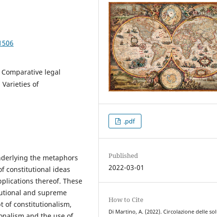
1506
; Comparative legal
 Varieties of
.pdf
Published
nderlying the metaphors
2022-03-01
of constitutional ideas
pplications thereof. These
tutional and supreme
How to Cite
 of constitutionalism,
Di Martino, A. (2022). Circolazione delle so
ionalism and the use of