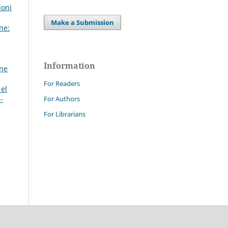
ioni
Make a Submission
ne:
Information
ine
For Readers
 el
For Authors
-
For Librarians