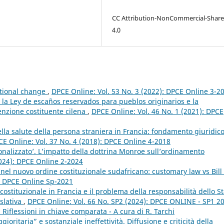
CC Attribution-NonCommercial-Share
4.0
utional change
,
DPCE Online: Vol. 53 No. 3 (2022): DPCE Online 3-2
”: la Ley de escaños reservados para pueblos originarios e la
enzione costituente cilena
,
DPCE Online: Vol. 46 No. 1 (2021): DPCE
della salute della persona straniera in Francia: fondamento giuridico
E Online: Vol. 37 No. 4 (2018): DPCE Online 4-2018
onalizzato’. L’impatto della dottrina Monroe sull’ordinamento
2024): DPCE Online 2-2024
nel nuovo ordine costituzionale sudafricano: customary law vs Bill 
): DPCE Online Sp-2021
 costituzionale in Francia e il problema della responsabilità dello S
islativa
,
DPCE Online: Vol. 66 No. SP2 (2024): DPCE ONLINE - SP1 20
i. Riflessioni in chiave comparata - A cura di R. Tarchi
ritaria” e sostanziale ineffettività. Diffusione e criticità della