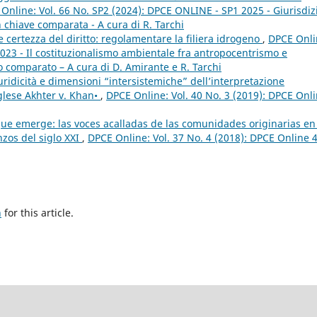
Online: Vol. 66 No. SP2 (2024): DPCE ONLINE - SP1 2025 - Giurisdiz
 in chiave comparata - A cura di R. Tarchi
e certezza del diritto: regolamentare la filiera idrogeno
,
DPCE Onli
2023 - Il costituzionalismo ambientale fra antropocentrismo e
o comparato – A cura di D. Amirante e R. Tarchi
iuridicità e dimensioni “intersistemiche” dell’interpretazione
nglese Akhter v. Khan•
,
DPCE Online: Vol. 40 No. 3 (2019): DPCE Onl
que emerge: las voces acalladas de las comunidades originarias en
zos del siglo XXI
,
DPCE Online: Vol. 37 No. 4 (2018): DPCE Online 4
h
for this article.