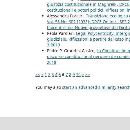
giustizia costituzionale in Maghreb
,
DPCE 
costituzionali e poteri politici. Riflessioni
Alessandra Porcari,
Transizione ecologica 
Vol. 58 No. SP2 (2023): DPCE Online - SP2 
biocentrismo. Nuove prospettive dal Diritt
Paola Parolari,
Legal Polycentricity, interg
giudiziale. Riflessioni a partire dal caso i
3-2019
Pedro P. Grández Castro,
La Constitución 
discurso constitucional peruano de comien
2018
<<
<
1
2
3
4
5
6
7
8
9
10
>
>>
You may also
start an advanced similarity searc