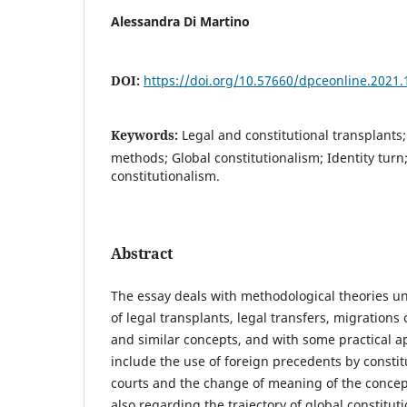
Alessandra Di Martino
DOI:
https://doi.org/10.57660/dpceonline.2021.
Keywords:
Legal and constitutional transplants
methods; Global constitutionalism; Identity turn;
constitutionalism.
Abstract
The essay deals with methodological theories u
of legal transplants, legal transfers, migrations 
and similar concepts, and with some practical a
include the use of foreign precedents by consti
courts and the change of meaning of the concept
also regarding the trajectory of global constitut