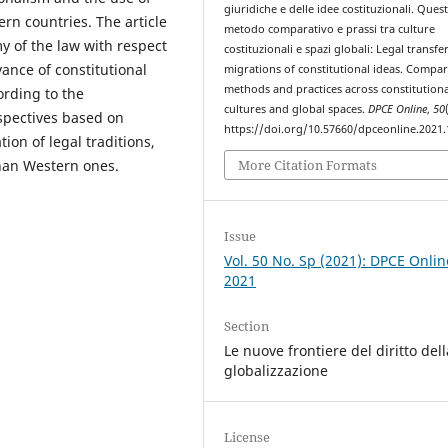
giuridiche e delle idee costituzionali. Quest
ern countries. The article
metodo comparativo e prassi tra culture
y of the law with respect
costituzionali e spazi globali: Legal transfe
vance of constitutional
migrations of constitutional ideas. Compar
methods and practices across constitutiona
ording to the
cultures and global spaces.
DPCE Online
,
50
spectives based on
https://doi.org/10.57660/dpceonline.2021
n of legal traditions,
More Citation Formats
than Western ones.
Issue
Vol. 50 No. Sp (2021): DPCE Onlin
2021
Section
Le nuove frontiere del diritto dell
globalizzazione
License