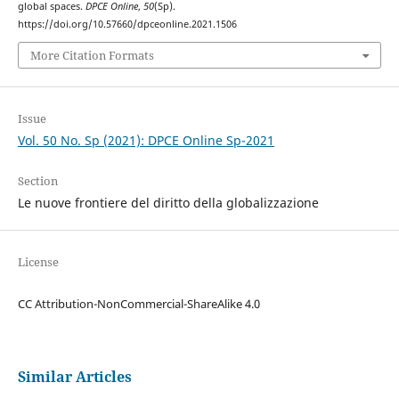
global spaces.
DPCE Online
,
50
(Sp).
https://doi.org/10.57660/dpceonline.2021.1506
More Citation Formats
Issue
Vol. 50 No. Sp (2021): DPCE Online Sp-2021
Section
Le nuove frontiere del diritto della globalizzazione
License
CC Attribution-NonCommercial-ShareAlike 4.0
Similar Articles