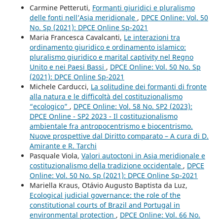
Carmine Petteruti,
Formanti giuridici e pluralismo
delle fonti nell’Asia meridionale
,
DPCE Online: Vol. 50
No. Sp (2021): DPCE Online Sp-2021
Maria Francesca Cavalcanti,
Le interazioni tra
ordinamento giuridico e ordinamento islamico:
pluralismo giuridico e marital captivity nel Regno
Unito e nei Paesi Bassi
,
DPCE Online: Vol. 50 No. Sp
(2021): DPCE Online Sp-2021
Michele Carducci,
La solitudine dei formanti di fronte
alla natura e le difficoltà del costituzionalismo
“ecologico”
,
DPCE Online: Vol. 58 No. SP2 (2023):
DPCE Online - SP2 2023 - Il costituzionalismo
ambientale fra antropocentrismo e biocentrismo.
Nuove prospettive dal Diritto comparato – A cura di D.
Amirante e R. Tarchi
Pasquale Viola,
Valori autoctoni in Asia meridionale e
costituzionalismo della tradizione occidentale
,
DPCE
Online: Vol. 50 No. Sp (2021): DPCE Online Sp-2021
Mariella Kraus, Otávio Augusto Baptista da Luz,
Ecological judicial governance: the role of the
constitutional courts of Brazil and Portugal in
environmental protection
,
DPCE Online: Vol. 66 No.