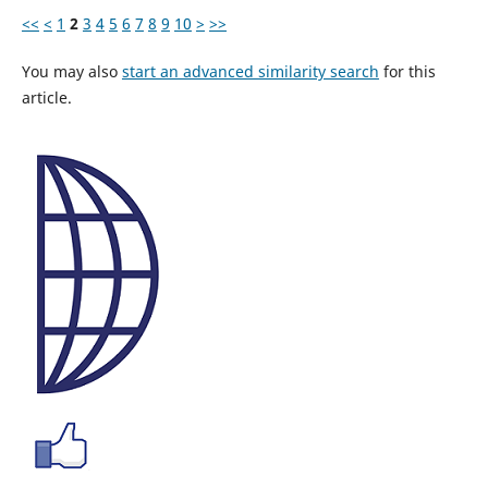
<<
<
1
2
3
4
5
6
7
8
9
10
>
>>
You may also
start an advanced similarity search
for this
article.