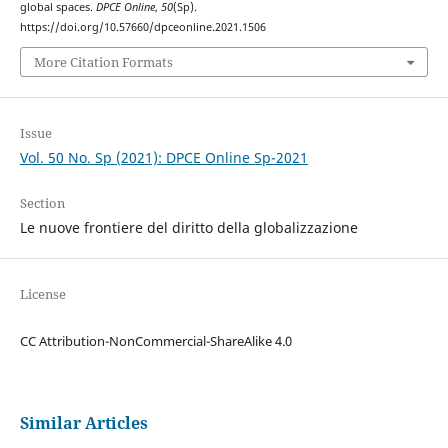
global spaces.
DPCE Online
,
50
(Sp).
https://doi.org/10.57660/dpceonline.2021.1506
More Citation Formats
Issue
Vol. 50 No. Sp (2021): DPCE Online Sp-2021
Section
Le nuove frontiere del diritto della globalizzazione
License
CC Attribution-NonCommercial-ShareAlike 4.0
Similar Articles