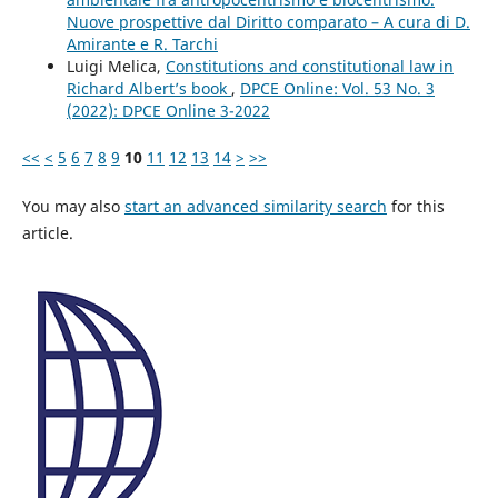
Nuove prospettive dal Diritto comparato – A cura di D.
Amirante e R. Tarchi
Luigi Melica,
Constitutions and constitutional law in
Richard Albert’s book
,
DPCE Online: Vol. 53 No. 3
(2022): DPCE Online 3-2022
<<
<
5
6
7
8
9
10
11
12
13
14
>
>>
You may also
start an advanced similarity search
for this
article.