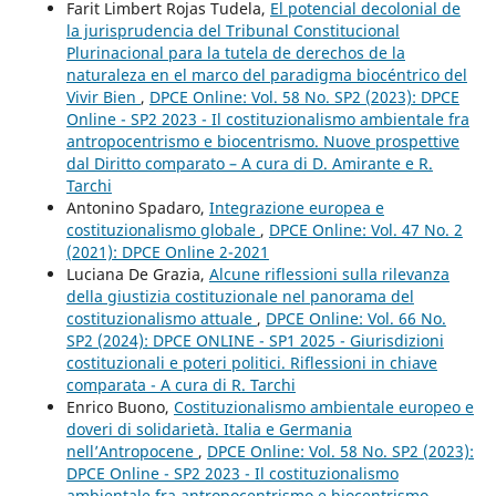
Farit Limbert Rojas Tudela,
El potencial decolonial de
la jurisprudencia del Tribunal Constitucional
Plurinacional para la tutela de derechos de la
naturaleza en el marco del paradigma biocéntrico del
Vivir Bien
,
DPCE Online: Vol. 58 No. SP2 (2023): DPCE
Online - SP2 2023 - Il costituzionalismo ambientale fra
antropocentrismo e biocentrismo. Nuove prospettive
dal Diritto comparato – A cura di D. Amirante e R.
Tarchi
Antonino Spadaro,
Integrazione europea e
costituzionalismo globale
,
DPCE Online: Vol. 47 No. 2
(2021): DPCE Online 2-2021
Luciana De Grazia,
Alcune riflessioni sulla rilevanza
della giustizia costituzionale nel panorama del
costituzionalismo attuale
,
DPCE Online: Vol. 66 No.
SP2 (2024): DPCE ONLINE - SP1 2025 - Giurisdizioni
costituzionali e poteri politici. Riflessioni in chiave
comparata - A cura di R. Tarchi
Enrico Buono,
Costituzionalismo ambientale europeo e
doveri di solidarietà. Italia e Germania
nell’Antropocene
,
DPCE Online: Vol. 58 No. SP2 (2023):
DPCE Online - SP2 2023 - Il costituzionalismo
ambientale fra antropocentrismo e biocentrismo.