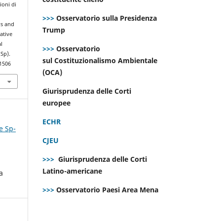
ioni di
>>>
Osservatorio sulla Presidenza
rs and
Trump
ative
l
>>>
Osservatorio
(Sp).
sul Costituzionalismo Ambientale
.1506
(OCA)
Giurisprudenza delle Corti
europee
ECHR
e Sp-
CJEU
>>>
Giurisprudenza delle Corti
Latino-americane
a
>>>
Osservatorio Paesi Area Mena