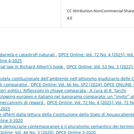
CC Attribution-NonCommercial-Share
4.0
darietà e catastrofi naturali
,
DPCE Online: Vol. 72 No. 4 (2025): Vol
line 4-2025
nal law in Richard Albert’s book
,
DPCE Online: Vol. 53 No. 3 (2022):
tutela costituzionale dell’ambiente nell’attivismo giudiziario delle C
li comparativi
,
DPCE Online: Vol. 66 No. SP2 (2024): DPCE ONLINE 
eri politici. Riflessioni in chiave comparata - A cura di R. Tarchi
eblowing europeo e italiano nel panorama comparato: un “invito” al
i meccanismi di reward
,
DPCE Online: Vol. 72 No. 4 (2025): Vol. 72 N
4-2025
e offerti dalla lettura della Costituzione dello Stato di Aguascalien
nline 3-2020
e democrazie contemporanee e il pluralismo semantico dei termin
nline: Vol. 44 No. 3 (2020): DPCE Online 3-2020