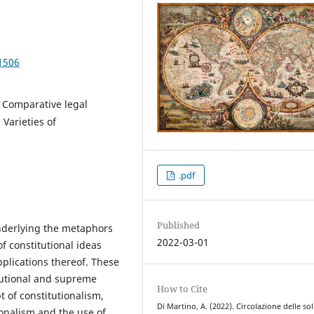
1506
; Comparative legal
 Varieties of
.pdf
Published
nderlying the metaphors
2022-03-01
of constitutional ideas
pplications thereof. These
tutional and supreme
How to Cite
 of constitutionalism,
Di Martino, A. (2022). Circolazione delle so
ionalism and the use of