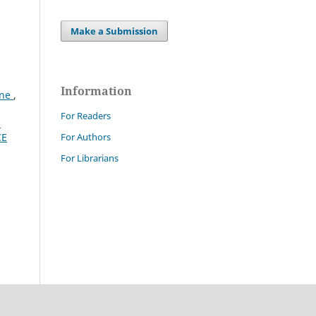
Make a Submission
Information
ene
,
For Readers
i
For Authors
CE
For Librarians