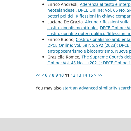
Enrico Andreoli,
Aderenza al testo e interp
neozelandese
,
DPCE Online: Vol. 66 No. SP
poteri politici. Riflessioni in chiave compar
Luciana De Grazia,
Alcune riflessioni sulla
costituzionalismo attuale
,
DPCE Online: Vo
costituzionali e poteri politici. Riflessioni
Enrico Buono,
Costituzionalismo ambiental
DPCE Online: Vol. 58 No. SP2 (2023): DPCE 
antropocentrismo e biocentrismo. Nuove pro
Graziella Romeo,
The Supreme Court’s deb
Online: Vol. 46 No. 1 (2021): DPCE Online 
<<
<
6
7
8
9
10
11
12
13
14
15
>
>>
You may also
start an advanced similarity searc