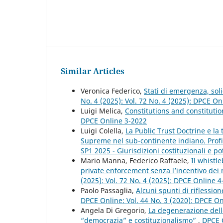
Similar Articles
Veronica Federico,
Stati di emergenza, soli
No. 4 (2025): Vol. 72 No. 4 (2025): DPCE On
Luigi Melica,
Constitutions and constitutio
DPCE Online 3-2022
Luigi Colella,
La Public Trust Doctrine e la 
Supreme nel sub-continente indiano. Profi
SP1 2025 - Giurisdizioni costituzionali e pot
Mario Manna, Federico Raffaele,
Il whistl
private enforcement senza l’incentivo de
(2025): Vol. 72 No. 4 (2025): DPCE Online 
Paolo Passaglia,
Alcuni spunti di riflession
DPCE Online: Vol. 44 No. 3 (2020): DPCE O
Angela Di Gregorio,
La degenerazione dell
“democrazia” e costituzionalismo”
,
DPCE O