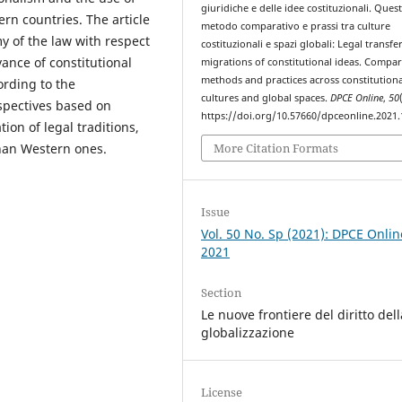
giuridiche e delle idee costituzionali. Quest
ern countries. The article
metodo comparativo e prassi tra culture
y of the law with respect
costituzionali e spazi globali: Legal transfe
vance of constitutional
migrations of constitutional ideas. Compar
methods and practices across constitutiona
ording to the
cultures and global spaces.
DPCE Online
,
50
spectives based on
https://doi.org/10.57660/dpceonline.2021
n of legal traditions,
More Citation Formats
than Western ones.
Issue
Vol. 50 No. Sp (2021): DPCE Onlin
2021
Section
Le nuove frontiere del diritto dell
globalizzazione
License