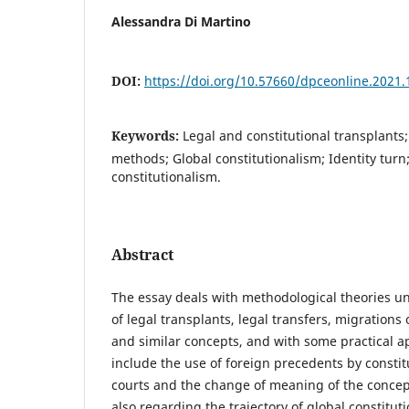
Alessandra Di Martino
DOI:
https://doi.org/10.57660/dpceonline.2021.
Keywords:
Legal and constitutional transplants
methods; Global constitutionalism; Identity turn;
constitutionalism.
Abstract
The essay deals with methodological theories u
of legal transplants, legal transfers, migrations 
and similar concepts, and with some practical a
include the use of foreign precedents by consti
courts and the change of meaning of the concept
also regarding the trajectory of global constitut