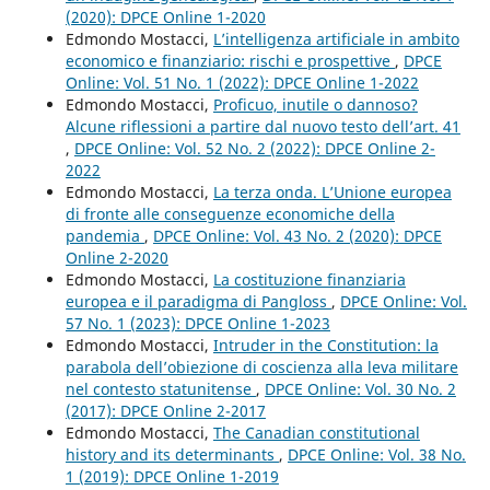
(2020): DPCE Online 1-2020
Edmondo Mostacci,
L’intelligenza artificiale in ambito
economico e finanziario: rischi e prospettive
,
DPCE
Online: Vol. 51 No. 1 (2022): DPCE Online 1-2022
Edmondo Mostacci,
Proficuo, inutile o dannoso?
Alcune riflessioni a partire dal nuovo testo dell’art. 41
,
DPCE Online: Vol. 52 No. 2 (2022): DPCE Online 2-
2022
Edmondo Mostacci,
La terza onda. L’Unione europea
di fronte alle conseguenze economiche della
pandemia
,
DPCE Online: Vol. 43 No. 2 (2020): DPCE
Online 2-2020
Edmondo Mostacci,
La costituzione finanziaria
europea e il paradigma di Pangloss
,
DPCE Online: Vol.
57 No. 1 (2023): DPCE Online 1-2023
Edmondo Mostacci,
Intruder in the Constitution: la
parabola dell’obiezione di coscienza alla leva militare
nel contesto statunitense
,
DPCE Online: Vol. 30 No. 2
(2017): DPCE Online 2-2017
Edmondo Mostacci,
The Canadian constitutional
history and its determinants
,
DPCE Online: Vol. 38 No.
1 (2019): DPCE Online 1-2019