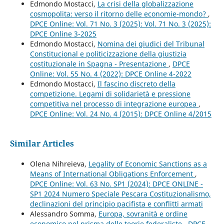
Edmondo Mostacci,
La crisi della globalizzazione
cosmopolita: verso il ritorno delle economie-mondo?
,
DPCE Online: Vol. 71 No. 3 (2025): Vol. 71 No. 3 (2025):
DPCE Online 3-2025
Edmondo Mostacci,
Nomina dei giudici del Tribunal
Constitucional e politicizzazione della giustizia
costituzionale in Spagna - Presentazione
,
DPCE
Online: Vol. 55 No. 4 (2022): DPCE Online 4-2022
Edmondo Mostacci,
Il fascino discreto della
competizione. Legami di solidarietà e pressione
competitiva nel processo di integrazione europea
,
DPCE Online: Vol. 24 No. 4 (2015): DPCE Online 4/2015
Similar Articles
Olena Nihreieva,
Legality of Economic Sanctions as a
Means of International Obligations Enforcement
,
DPCE Online: Vol. 63 No. SP1 (2024): DPCE ONLINE -
SP1 2024 Numero Speciale Pescara Costituzionalismo,
declinazioni del principio pacifista e conflitti armati
Alessandro Somma,
Europa, sovranità e ordine
economico nel prisma delle teorie federaliste
,
DPCE