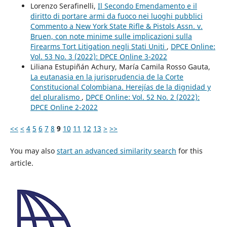
Lorenzo Serafinelli,
Il Secondo Emendamento e il
diritto di portare armi da fuoco nei luoghi pubblici
Commento a New York State Rifle & Pistols Assn. v.
Bruen, con note minime sulle implicazioni sulla
Firearms Tort Litigation negli Stati Uniti
,
DPCE Online:
Vol. 53 No. 3 (2022): DPCE Online 3-2022
Liliana Estupiñán Achury, María Camila Rosso Gauta,
La eutanasia en la jurisprudencia de la Corte
Constitucional Colombiana. Herejías de la dignidad y
del pluralismo
,
DPCE Online: Vol. 52 No. 2 (2022):
DPCE Online 2-2022
<<
<
4
5
6
7
8
9
10
11
12
13
>
>>
You may also
start an advanced similarity search
for this
article.