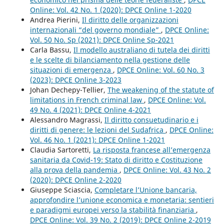
Online: Vol. 42 No. 1 (2020): DPCE Online 1-2020
Andrea Pierini,
Il diritto delle organizzazioni
internazionali “del governo mondiale”
,
DPCE Online:
Vol. 50 No. Sp (2021): DPCE Online Sp-2021
Carla Bassu,
Il modello australiano di tutela dei diritti
e le scelte di bilanciamento nella gestione delle
situazioni di emergenza
,
DPCE Online: Vol. 60 No. 3
(2023): DPCE Online 3-2023
Johan Dechepy-Tellier,
The weakening of the statute of
limitations in French criminal law
,
DPCE Online: Vol.
49 No. 4 (2021): DPCE Online 4-2021
Alessandro Magrassi,
Il diritto consuetudinario e i
diritti di genere: le lezioni del Sudafrica
,
DPCE Online:
Vol. 46 No. 1 (2021): DPCE Online 1-2021
Claudia Sartoretti,
La risposta francese all’emergenza
sanitaria da Covid-19: Stato di diritto e Costituzione
alla prova della pandemia
,
DPCE Online: Vol. 43 No. 2
(2020): DPCE Online 2-2020
Giuseppe Sciascia,
Completare l’Unione bancaria,
approfondire l’unione economica e monetaria: sentieri
e paradigmi europei verso la stabilità finanziaria
,
DPCE Online: Vol. 39 No. 2 (2019): DPCE Online 2-2019