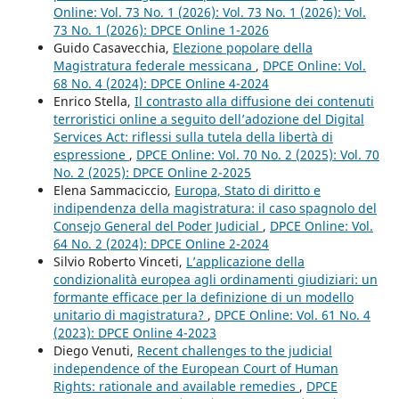
Online: Vol. 73 No. 1 (2026): Vol. 73 No. 1 (2026): Vol.
73 No. 1 (2026): DPCE Online 1-2026
Guido Casavecchia,
Elezione popolare della
Magistratura federale messicana
,
DPCE Online: Vol.
68 No. 4 (2024): DPCE Online 4-2024
Enrico Stella,
Il contrasto alla diffusione dei contenuti
terroristici online a seguito dell’adozione del Digital
Services Act: riflessi sulla tutela della libertà di
espressione
,
DPCE Online: Vol. 70 No. 2 (2025): Vol. 70
No. 2 (2025): DPCE Online 2-2025
Elena Sammaciccio,
Europa, Stato di diritto e
indipendenza della magistratura: il caso spagnolo del
Consejo General del Poder Judicial
,
DPCE Online: Vol.
64 No. 2 (2024): DPCE Online 2-2024
Silvio Roberto Vinceti,
L’applicazione della
condizionalità europea agli ordinamenti giudiziari: un
formante efficace per la definizione di un modello
unitario di magistratura?
,
DPCE Online: Vol. 61 No. 4
(2023): DPCE Online 4-2023
Diego Venuti,
Recent challenges to the judicial
independence of the European Court of Human
Rights: rationale and available remedies
,
DPCE