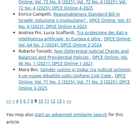
Online: Vol. 72 No. 4 (2025): Vol. 72 No. 4 (2025): Vol.
72 No. 4 (2025): DPCE Online 4-2025
Enrico Campelli,
Reasonableness Standard Bill in
Israele: soluzione o involuzione?
,
DPCE Online: Vol. 61
No. 4 (2023): DPCE Online 4-2023
Andrea Pin, Lucia Scaffardi,
Tra protezione dei dati e
intelligenza artificiale, in Europa e oltre
,
DPCE Online:
Vol. 64 No. 2 (2024): DPCE Online 2-2024
Roberto Toniatti,
Non-Deferential Judicial Checks and
Balances and Presidential Policies
,
DPCE Online: Vol.
46 No. 1 (2021): DPCE Online 1-2021
Mara Bisi,
Gender justice in India: tra judicial activism
e un nuovo dibattito sullo Uniform Civil Code
,
DPCE
Online: Vol. 71 No. 3 (2025): Vol. 71 No. 3 (2025): DPCE
Online 3-2025
<<
<
4
5
6
7
8
9
10
11
12
13
>
>>
You may also
start an advanced similarity search
for this
article.