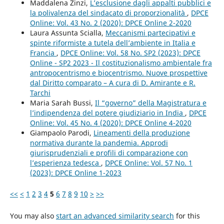
Maddalena Zinzi,
L’esclusione dagli appalti pubblici e
la polivalenza del sindacato di proporzionalità
,
DPCE
Online: Vol. 43 No. 2 (2020): DPCE Online 2-2020
Laura Assunta Scialla,
Meccanismi partecipativi e
spinte riformiste a tutela dell’ambiente in Italia e
Francia
,
DPCE Online: Vol. 58 No. SP2 (2023): DPCE
Online - SP2 2023 - Il costituzionalismo ambientale fra
antropocentrismo e biocentrismo. Nuove prospettive
dal Diritto comparato – A cura di D. Amirante e R.
Tarchi
Maria Sarah Bussi,
Il “governo” della Magistratura e
l’indipendenza del potere giudiziario in India
,
DPCE
Online: Vol. 45 No. 4 (2020): DPCE Online 4-2020
Giampaolo Parodi,
Lineamenti della produzione
normativa durante la pandemia. Approdi
giurisprudenziali e profili di comparazione con
l’esperienza tedesca
,
DPCE Online: Vol. 57 No. 1
(2023): DPCE Online 1-2023
<<
<
1
2
3
4
5
6
7
8
9
10
>
>>
You may also
start an advanced similarity search
for this