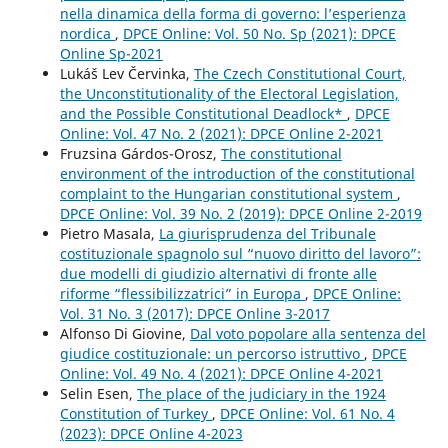
nella dinamica della forma di governo: l’esperienza
nordica
,
DPCE Online: Vol. 50 No. Sp (2021): DPCE
Online Sp-2021
Lukáš Lev Červinka,
The Czech Constitutional Court,
the Unconstitutionality of the Electoral Legislation,
and the Possible Constitutional Deadlock*
,
DPCE
Online: Vol. 47 No. 2 (2021): DPCE Online 2-2021
Fruzsina Gárdos-Orosz,
The constitutional
environment of the introduction of the constitutional
complaint to the Hungarian constitutional system
,
DPCE Online: Vol. 39 No. 2 (2019): DPCE Online 2-2019
Pietro Masala,
La giurisprudenza del Tribunale
costituzionale spagnolo sul “nuovo diritto del lavoro”:
due modelli di giudizio alternativi di fronte alle
riforme “flessibilizzatrici” in Europa
,
DPCE Online:
Vol. 31 No. 3 (2017): DPCE Online 3-2017
Alfonso Di Giovine,
Dal voto popolare alla sentenza del
giudice costituzionale: un percorso istruttivo
,
DPCE
Online: Vol. 49 No. 4 (2021): DPCE Online 4-2021
Selin Esen,
The place of the judiciary in the 1924
Constitution of Turkey
,
DPCE Online: Vol. 61 No. 4
(2023): DPCE Online 4-2023