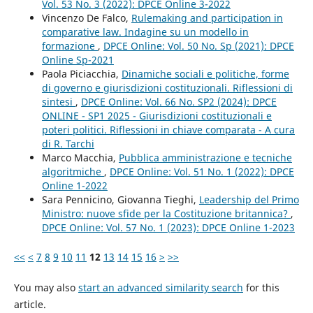
Vol. 53 No. 3 (2022): DPCE Online 3-2022
Vincenzo De Falco,
Rulemaking and participation in
comparative law. Indagine su un modello in
formazione
,
DPCE Online: Vol. 50 No. Sp (2021): DPCE
Online Sp-2021
Paola Piciacchia,
Dinamiche sociali e politiche, forme
di governo e giurisdizioni costituzionali. Riflessioni di
sintesi
,
DPCE Online: Vol. 66 No. SP2 (2024): DPCE
ONLINE - SP1 2025 - Giurisdizioni costituzionali e
poteri politici. Riflessioni in chiave comparata - A cura
di R. Tarchi
Marco Macchia,
Pubblica amministrazione e tecniche
algoritmiche
,
DPCE Online: Vol. 51 No. 1 (2022): DPCE
Online 1-2022
Sara Pennicino, Giovanna Tieghi,
Leadership del Primo
Ministro: nuove sfide per la Costituzione britannica?
,
DPCE Online: Vol. 57 No. 1 (2023): DPCE Online 1-2023
<<
<
7
8
9
10
11
12
13
14
15
16
>
>>
You may also
start an advanced similarity search
for this
article.