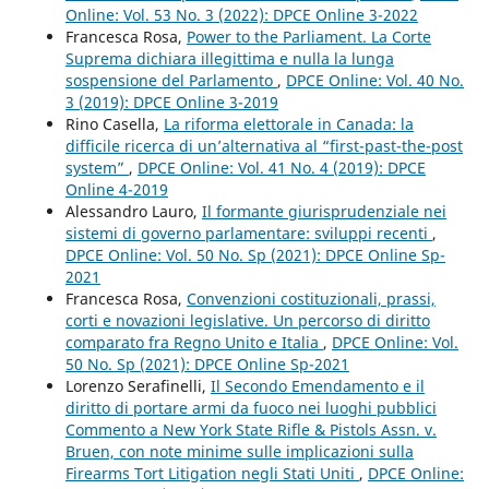
Online: Vol. 53 No. 3 (2022): DPCE Online 3-2022
Francesca Rosa,
Power to the Parliament. La Corte
Suprema dichiara illegittima e nulla la lunga
sospensione del Parlamento
,
DPCE Online: Vol. 40 No.
3 (2019): DPCE Online 3-2019
Rino Casella,
La riforma elettorale in Canada: la
difficile ricerca di un’alternativa al “first-past-the-post
system”
,
DPCE Online: Vol. 41 No. 4 (2019): DPCE
Online 4-2019
Alessandro Lauro,
Il formante giurisprudenziale nei
sistemi di governo parlamentare: sviluppi recenti
,
DPCE Online: Vol. 50 No. Sp (2021): DPCE Online Sp-
2021
Francesca Rosa,
Convenzioni costituzionali, prassi,
corti e novazioni legislative. Un percorso di diritto
comparato fra Regno Unito e Italia
,
DPCE Online: Vol.
50 No. Sp (2021): DPCE Online Sp-2021
Lorenzo Serafinelli,
Il Secondo Emendamento e il
diritto di portare armi da fuoco nei luoghi pubblici
Commento a New York State Rifle & Pistols Assn. v.
Bruen, con note minime sulle implicazioni sulla
Firearms Tort Litigation negli Stati Uniti
,
DPCE Online: