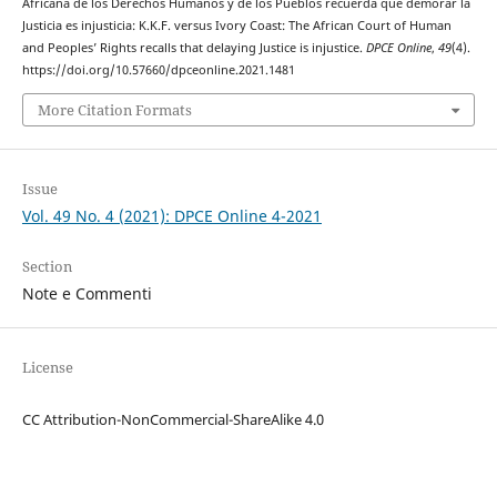
Africana de los Derechos Humanos y de los Pueblos recuerda que demorar la
Justicia es injusticia: K.K.F. versus Ivory Coast: The African Court of Human
and Peoples’ Rights recalls that delaying Justice is injustice.
DPCE Online
,
49
(4).
https://doi.org/10.57660/dpceonline.2021.1481
More Citation Formats
Issue
Vol. 49 No. 4 (2021): DPCE Online 4-2021
Section
Note e Commenti
License
CC Attribution-NonCommercial-ShareAlike 4.0