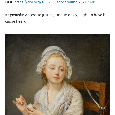
DOI:
https://doi.org/10.57660/dpceonline.2021.1481
Keywords:
Access to Justice; Undue delay; Right to have his
cause heard.