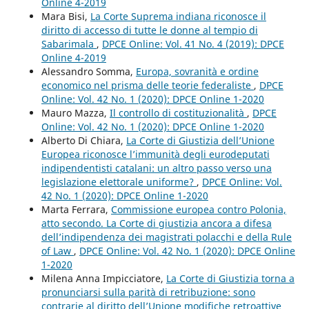
Online 4-2019
Mara Bisi,
La Corte Suprema indiana riconosce il
diritto di accesso di tutte le donne al tempio di
Sabarimala
,
DPCE Online: Vol. 41 No. 4 (2019): DPCE
Online 4-2019
Alessandro Somma,
Europa, sovranità e ordine
economico nel prisma delle teorie federaliste
,
DPCE
Online: Vol. 42 No. 1 (2020): DPCE Online 1-2020
Mauro Mazza,
Il controllo di costituzionalità
,
DPCE
Online: Vol. 42 No. 1 (2020): DPCE Online 1-2020
Alberto Di Chiara,
La Corte di Giustizia dell’Unione
Europea riconosce l’immunità degli eurodeputati
indipendentisti catalani: un altro passo verso una
legislazione elettorale uniforme?
,
DPCE Online: Vol.
42 No. 1 (2020): DPCE Online 1-2020
Marta Ferrara,
Commissione europea contro Polonia,
atto secondo. La Corte di giustizia ancora a difesa
dell’indipendenza dei magistrati polacchi e della Rule
of Law
,
DPCE Online: Vol. 42 No. 1 (2020): DPCE Online
1-2020
Milena Anna Impicciatore,
La Corte di Giustizia torna a
pronunciarsi sulla parità di retribuzione: sono
contrarie al diritto dell’Unione modifiche retroattive