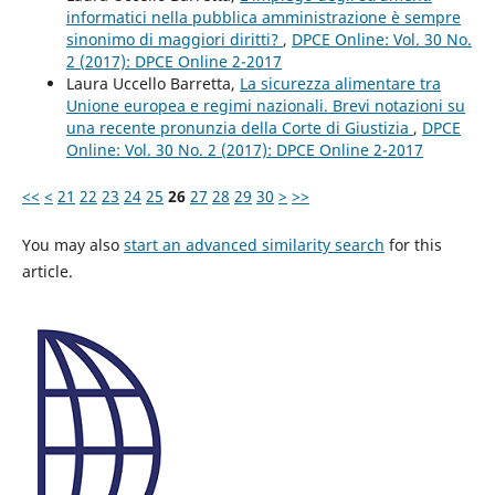
informatici nella pubblica amministrazione è sempre
sinonimo di maggiori diritti?
,
DPCE Online: Vol. 30 No.
2 (2017): DPCE Online 2-2017
Laura Uccello Barretta,
La sicurezza alimentare tra
Unione europea e regimi nazionali. Brevi notazioni su
una recente pronunzia della Corte di Giustizia
,
DPCE
Online: Vol. 30 No. 2 (2017): DPCE Online 2-2017
<<
<
21
22
23
24
25
26
27
28
29
30
>
>>
You may also
start an advanced similarity search
for this
article.