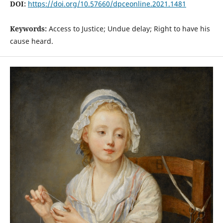
DOI:
https://doi.org/10.57660/dpceonline.2021.1481
Keywords:
Access to Justice; Undue delay; Right to have his
cause heard.