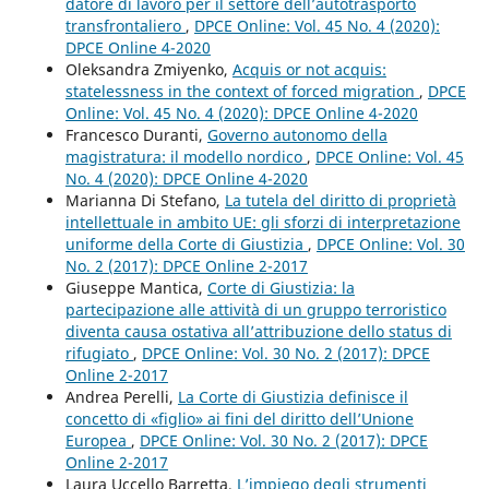
datore di lavoro per il settore dell’autotrasporto
transfrontaliero
,
DPCE Online: Vol. 45 No. 4 (2020):
DPCE Online 4-2020
Oleksandra Zmiyenko,
Acquis or not acquis:
statelessness in the context of forced migration
,
DPCE
Online: Vol. 45 No. 4 (2020): DPCE Online 4-2020
Francesco Duranti,
Governo autonomo della
magistratura: il modello nordico
,
DPCE Online: Vol. 45
No. 4 (2020): DPCE Online 4-2020
Marianna Di Stefano,
La tutela del diritto di proprietà
intellettuale in ambito UE: gli sforzi di interpretazione
uniforme della Corte di Giustizia
,
DPCE Online: Vol. 30
No. 2 (2017): DPCE Online 2-2017
Giuseppe Mantica,
Corte di Giustizia: la
partecipazione alle attività di un gruppo terroristico
diventa causa ostativa all’attribuzione dello status di
rifugiato
,
DPCE Online: Vol. 30 No. 2 (2017): DPCE
Online 2-2017
Andrea Perelli,
La Corte di Giustizia definisce il
concetto di «figlio» ai fini del diritto dell’Unione
Europea
,
DPCE Online: Vol. 30 No. 2 (2017): DPCE
Online 2-2017
Laura Uccello Barretta,
L’impiego degli strumenti