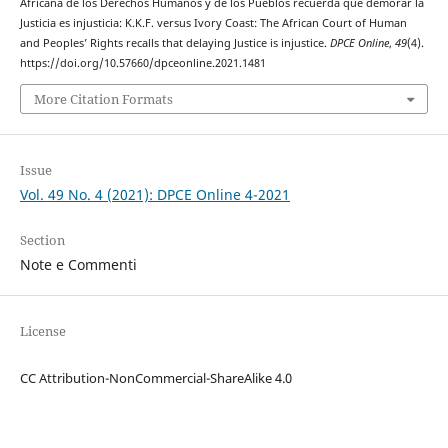
Africana de los Derechos Humanos y de los Pueblos recuerda que demorar la
Justicia es injusticia: K.K.F. versus Ivory Coast: The African Court of Human
and Peoples’ Rights recalls that delaying Justice is injustice.
DPCE Online
,
49
(4).
https://doi.org/10.57660/dpceonline.2021.1481
More Citation Formats
Issue
Vol. 49 No. 4 (2021): DPCE Online 4-2021
Section
Note e Commenti
License
CC Attribution-NonCommercial-ShareAlike 4.0