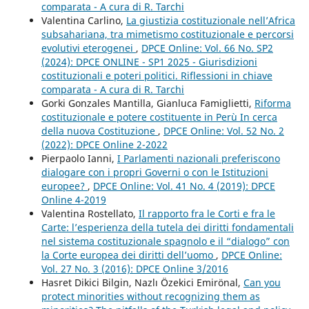
comparata - A cura di R. Tarchi
Valentina Carlino,
La giustizia costituzionale nell’Africa
subsahariana, tra mimetismo costituzionale e percorsi
evolutivi eterogenei
,
DPCE Online: Vol. 66 No. SP2
(2024): DPCE ONLINE - SP1 2025 - Giurisdizioni
costituzionali e poteri politici. Riflessioni in chiave
comparata - A cura di R. Tarchi
Gorki Gonzales Mantilla, Gianluca Famiglietti,
Riforma
costituzionale e potere costituente in Perù In cerca
della nuova Costituzione
,
DPCE Online: Vol. 52 No. 2
(2022): DPCE Online 2-2022
Pierpaolo Ianni,
I Parlamenti nazionali preferiscono
dialogare con i propri Governi o con le Istituzioni
europee?
,
DPCE Online: Vol. 41 No. 4 (2019): DPCE
Online 4-2019
Valentina Rostellato,
Il rapporto fra le Corti e fra le
Carte: l’esperienza della tutela dei diritti fondamentali
nel sistema costituzionale spagnolo e il “dialogo” con
la Corte europea dei diritti dell’uomo
,
DPCE Online:
Vol. 27 No. 3 (2016): DPCE Online 3/2016
Hasret Dikici Bilgin, Nazlı Özekici Emirönal,
Can you
protect minorities without recognizing them as