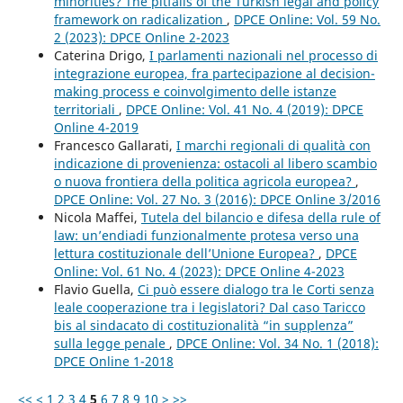
minorities? The pitfalls of the Turkish legal and policy
framework on radicalization
,
DPCE Online: Vol. 59 No.
2 (2023): DPCE Online 2-2023
Caterina Drigo,
I parlamenti nazionali nel processo di
integrazione europea, fra partecipazione al decision-
making process e coinvolgimento delle istanze
territoriali
,
DPCE Online: Vol. 41 No. 4 (2019): DPCE
Online 4-2019
Francesco Gallarati,
I marchi regionali di qualità con
indicazione di provenienza: ostacoli al libero scambio
o nuova frontiera della politica agricola europea?
,
DPCE Online: Vol. 27 No. 3 (2016): DPCE Online 3/2016
Nicola Maffei,
Tutela del bilancio e difesa della rule of
law: un’endiadi funzionalmente protesa verso una
lettura costituzionale dell’Unione Europea?
,
DPCE
Online: Vol. 61 No. 4 (2023): DPCE Online 4-2023
Flavio Guella,
Ci può essere dialogo tra le Corti senza
leale cooperazione tra i legislatori? Dal caso Taricco
bis al sindacato di costituzionalità “in supplenza”
sulla legge penale
,
DPCE Online: Vol. 34 No. 1 (2018):
DPCE Online 1-2018
<<
<
1
2
3
4
5
6
7
8
9
10
>
>>