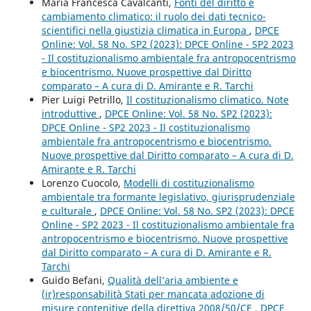
Maria Francesca Cavalcanti,
Fonti del diritto e
cambiamento climatico: il ruolo dei dati tecnico-
scientifici nella giustizia climatica in Europa
,
DPCE
Online: Vol. 58 No. SP2 (2023): DPCE Online - SP2 2023
- Il costituzionalismo ambientale fra antropocentrismo
e biocentrismo. Nuove prospettive dal Diritto
comparato – A cura di D. Amirante e R. Tarchi
Pier Luigi Petrillo,
Il costituzionalismo climatico. Note
introduttive
,
DPCE Online: Vol. 58 No. SP2 (2023):
DPCE Online - SP2 2023 - Il costituzionalismo
ambientale fra antropocentrismo e biocentrismo.
Nuove prospettive dal Diritto comparato – A cura di D.
Amirante e R. Tarchi
Lorenzo Cuocolo,
Modelli di costituzionalismo
ambientale tra formante legislativo, giurisprudenziale
e culturale
,
DPCE Online: Vol. 58 No. SP2 (2023): DPCE
Online - SP2 2023 - Il costituzionalismo ambientale fra
antropocentrismo e biocentrismo. Nuove prospettive
dal Diritto comparato – A cura di D. Amirante e R.
Tarchi
Guido Befani,
Qualità dell’aria ambiente e
(ir)responsabilità Stati per mancata adozione di
misure contenitive della direttiva 2008/50/CE
,
DPCE