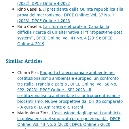
(2022): DPCE Online 4-2022
Rino Casella,
Il presidente della Quinta repubblica alla
prova del macronismo
,
DPCE Online: Vol. 57 No. 1
(2023): DPCE Online 1-2023
Rino Casella,
La riforma elettorale in Canada: la
difficile ricerca di un’alternativa al “first-past-the-post
system”
,
DPCE Online: Vol. 41 No. 4 (2019): DPCE
Online 4-2019
Similar Articles
Chiara Pizi,
Rapporto tra economia e ambiente nel
costituzionalismo ambientale europeo: un confronto
tra Italia, Francia e Belgio
,
DPCE Online: Vol. 58 No.
SP2 (2023): DPCE Online - SP2 2023 - Il
costituzionalismo ambientale fra antropocentrismo e
biocentrismo. Nuove prospettive dal Diritto comparato
– A cura di D. Amirante e R. Tarchi
Maddalena Zinzi,
L’esclusione dagli appalti pubblici e
la polivalenza del sindacato di proporzionalità
,
DPCE
Online: Vol. 43 No. 2 (2020): DPCE Online 2-2020