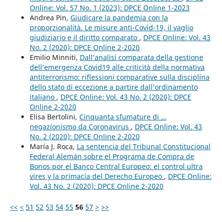
Online: Vol. 57 No. 1 (2023): DPCE Online 1-2023
Andrea Pin,
Giudicare la pandemia con la
proporzionalità. Le misure anti-Covid-19, il vaglio
giudiziario e il diritto comparato
,
DPCE Online: Vol. 43
No. 2 (2020): DPCE Online 2-2020
Emilio Minniti,
Dall’analisi comparata della gestione
dell’emergenza Covid19 alle criticità della normativa
antiterrorismo: riflessioni comparative sulla disciplina
dello stato di eccezione a partire dall’ordinamento
italiano
,
DPCE Online: Vol. 43 No. 2 (2020): DPCE
Online 2-2020
Elisa Bertolini,
Cinquanta sfumature di …
negazionismo da Coronavirus
,
DPCE Online: Vol. 43
No. 2 (2020): DPCE Online 2-2020
María J. Roca,
La sentencia del Tribunal Constitucional
Federal Alemán sobre el Programa de Compra de
Bonos por el Banco Central Europeo: el control ultra
vires y la primacía del Derecho Europeo
,
DPCE Online:
Vol. 43 No. 2 (2020): DPCE Online 2-2020
<<
<
51
52
53
54
55
56
57
>
>>