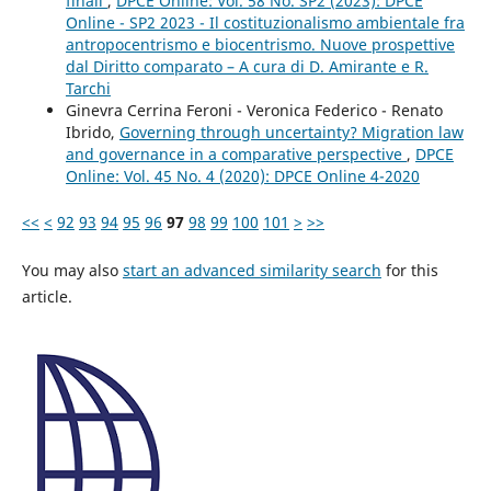
finali
,
DPCE Online: Vol. 58 No. SP2 (2023): DPCE
Online - SP2 2023 - Il costituzionalismo ambientale fra
antropocentrismo e biocentrismo. Nuove prospettive
dal Diritto comparato – A cura di D. Amirante e R.
Tarchi
Ginevra Cerrina Feroni - Veronica Federico - Renato
Ibrido,
Governing through uncertainty? Migration law
and governance in a comparative perspective
,
DPCE
Online: Vol. 45 No. 4 (2020): DPCE Online 4-2020
<<
<
92
93
94
95
96
97
98
99
100
101
>
>>
You may also
start an advanced similarity search
for this
article.