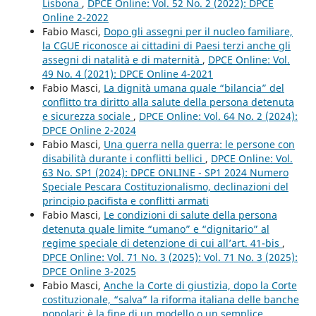
Lisbona
,
DPCE Online: Vol. 52 No. 2 (2022): DPCE
Online 2-2022
Fabio Masci,
Dopo gli assegni per il nucleo familiare,
la CGUE riconosce ai cittadini di Paesi terzi anche gli
assegni di natalità e di maternità
,
DPCE Online: Vol.
49 No. 4 (2021): DPCE Online 4-2021
Fabio Masci,
La dignità umana quale “bilancia” del
conflitto tra diritto alla salute della persona detenuta
e sicurezza sociale
,
DPCE Online: Vol. 64 No. 2 (2024):
DPCE Online 2-2024
Fabio Masci,
Una guerra nella guerra: le persone con
disabilità durante i conflitti bellici
,
DPCE Online: Vol.
63 No. SP1 (2024): DPCE ONLINE - SP1 2024 Numero
Speciale Pescara Costituzionalismo, declinazioni del
principio pacifista e conflitti armati
Fabio Masci,
Le condizioni di salute della persona
detenuta quale limite “umano” e “dignitario” al
regime speciale di detenzione di cui all’art. 41-bis
,
DPCE Online: Vol. 71 No. 3 (2025): Vol. 71 No. 3 (2025):
DPCE Online 3-2025
Fabio Masci,
Anche la Corte di giustizia, dopo la Corte
costituzionale, “salva” la riforma italiana delle banche
popolari: è la fine di un modello o un semplice