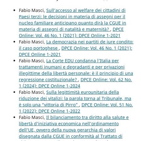
Fabio Masci,
Sull’accesso al welfare dei cittadini di
Paesi terzi: le decisioni in materia di assegni per il
nucleo familiare anticipano quanto dirà la CGUE in
materia di assegni di natalità e maternità?
,
DPCE
Online: Vol. 46 No. 1 (2021): DPCE Online 1-2021
Fabio Masci,
La democrazia nei partiti de iure condito:
il caso portoghese
,
DPCE Online: Vol. 46 No. 1 (2021):
DPCE Online 1-2021
Fabio Masci,
La Corte EDU condanna l’Italia per
trattamenti inumani e degradanti e per privazioni
illegittime della libertà personale: è il principio di una
regressione costituzionale?
,
DPCE Online: Vol. 62 No.
1 (2024): DPCE Online 1-2024
Fabio Masci,
Sulla legittimità eurounitaria della
riduzione dei vitalizi: la parola torna al Tribunale, ma
è solo una “vittoria di Pirro”
,
DPCE Online: Vol. 51 No.
1 (2022): DPCE Online 1-2022
Fabio Masci,
Il bilanciamento tra diritto alla salute e
libertà d’iniziativa economica nell’ordinamento
dell’UE, ovvero della nuova gerarchia di valori
disegnata dalla CGUE in conformità al Trattato di