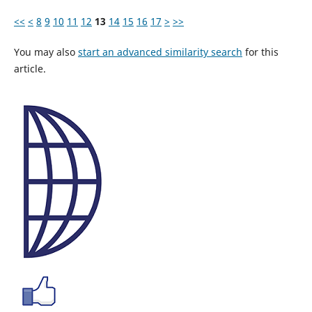
<<
<
8
9
10
11
12
13
14
15
16
17
>
>>
You may also
start an advanced similarity search
for this
article.