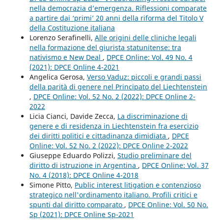
nella democrazia d’emergenza. Riflessioni comparate
a partire dai ‘primi’ 20 anni della riforma del Titolo V
della Costituzione italiana
Lorenzo Serafinelli,
Alle origini delle cliniche legali
nella formazione del giurista statunitense: tra
nativismo e New Deal
,
DPCE Online: Vol. 49 No. 4
(2021): DPCE Online 4-2021
Angelica Gerosa,
Verso Vaduz: piccoli e grandi passi
della parità di genere nel Principato del Liechtenstein
,
DPCE Online: Vol. 52 No. 2 (2022): DPCE Online 2-
2022
Licia Cianci, Davide Zecca,
La discriminazione di
genere e di residenza in Liechtenstein fra esercizio
dei diritti politici e cittadinanza dimidiata
,
DPCE
Online: Vol. 52 No. 2 (2022): DPCE Online 2-2022
Giuseppe Eduardo Polizzi,
Studio preliminare del
diritto di istruzione in Argentina
,
DPCE Online: Vol. 37
No. 4 (2018): DPCE Online 4-2018
Simone Pitto,
Public interest litigation e contenzioso
strategico nell'ordinamento italiano. Profili critici e
spunti dal diritto comparato
,
DPCE Online: Vol. 50 No.
Sp (2021): DPCE Online Sp-2021