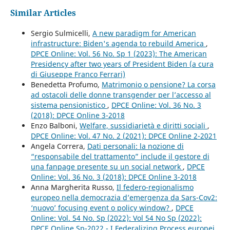
Similar Articles
Sergio Sulmicelli,
A new paradigm for American
infrastructure: Biden's agenda to rebuild America
,
DPCE Online: Vol. 56 No. Sp 1 (2023): The American
Presidency after two years of President Biden (a cura
di Giuseppe Franco Ferrari)
Benedetta Profumo,
Matrimonio o pensione? La corsa
ad ostacoli delle donne transgender per l’accesso al
sistema pensionistico
,
DPCE Online: Vol. 36 No. 3
(2018): DPCE Online 3-2018
Enzo Balboni,
Welfare, sussidiarietà e diritti sociali
,
DPCE Online: Vol. 47 No. 2 (2021): DPCE Online 2-2021
Angela Correra,
Dati personali: la nozione di
“responsabile del trattamento” include il gestore di
una fanpage presente su un social network
,
DPCE
Online: Vol. 36 No. 3 (2018): DPCE Online 3-2018
Anna Margherita Russo,
Il federo-regionalismo
europeo nella democrazia d’emergenza da Sars-Cov2:
‘nuovo’ focusing event o policy window?
,
DPCE
Online: Vol. 54 No. Sp (2022): Vol 54 No Sp (2022):
DPCE Online Sp-2022 - I Federalizing Process europei