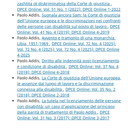
zashtita ot diskriminatsia della Corte di giustizia
,
DPCE Online: Vol. 51 No. 1 (2022): DPCE Online 1-2022
Paolo Addis,
Suonala ancora Sam: la Corte di giustizia
dell’Unione europea e le discriminazioni nei confronti
delle persone con disabilità sul posto di lavoro
,
DPCE
Online: Vol. 41 No. 4 (2019): DPCE Online 4-2019
Paolo Addis,
Avvento e tramonto di una monarchia:
Libia, 1951-1969
,
DPCE Online: Vol. 72 No. 4 (2025):
Vol. 72 No. 4 (2025): Vol. 72 No. 4 (2025): DPCE Online
4-2025
Paolo Addis,
Diritto alle indennità post-licenziamento
e condizione di disabilità
,
DPCE Online: Vol. 37 No. 4
(2018): DPCE Online 4-2018
Paolo Addis,
La Corte di giustizia dell’Unione europea,
le assenze dal luogo di lavoro e la discriminazione
connessa alla disabilità
,
DPCE Online: Vol. 35 No. 2
(2018): DPCE Online 2-2018
Paolo Addis,
La tutela nel licenziamento delle persone
con disabilità: un caso d’applicazione del principio
della parità di trattamento di Paolo Addis
,
DPCE
Online: Vol. 31 No. 3 (2017): DPCE Online 3-2017