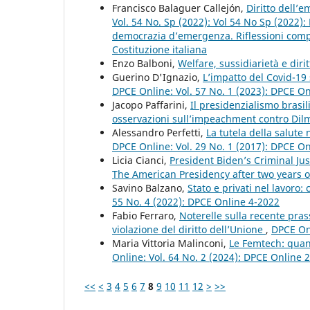
Francisco Balaguer Callejón,
Diritto dell’
Vol. 54 No. Sp (2022): Vol 54 No Sp (2022)
democrazia d’emergenza. Riflessioni compar
Costituzione italiana
Enzo Balboni,
Welfare, sussidiarietà e dirit
Guerino D'Ignazio,
L’impatto del Covid-19 
DPCE Online: Vol. 57 No. 1 (2023): DPCE O
Jacopo Paffarini,
Il presidenzialismo brasili
osservazioni sull’impeachment contro Dil
Alessandro Perfetti,
La tutela della salute
DPCE Online: Vol. 29 No. 1 (2017): DPCE O
Licia Cianci,
President Biden’s Criminal Jus
The American Presidency after two years o
Savino Balzano,
Stato e privati nel lavoro:
55 No. 4 (2022): DPCE Online 4-2022
Fabio Ferraro,
Noterelle sulla recente prass
violazione del diritto dell’Unione
,
DPCE Onl
Maria Vittoria Malinconi,
Le Femtech: quand
Online: Vol. 64 No. 2 (2024): DPCE Online 
<<
<
3
4
5
6
7
8
9
10
11
12
>
>>