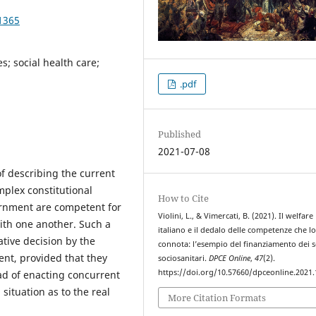
1365
es; social health care;
.pdf
Published
2021-07-08
of describing the current
omplex constitutional
How to Cite
ernment are competent for
Violini, L., & Vimercati, B. (2021). Il welfare
with one another. Such a
italiano e il dedalo delle competenze che l
ative decision by the
connota: l’esempio del finanziamento dei s
nt, provided that they
sociosanitari.
DPCE Online
,
47
(2).
https://doi.org/10.57660/dpceonline.2021
ad of enacting concurrent
situation as to the real
More Citation Formats