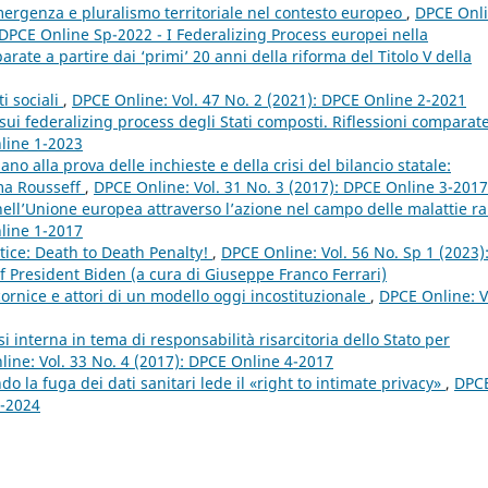
emergenza e pluralismo territoriale nel contesto europeo
,
DPCE Onli
: DPCE Online Sp-2022 - I Federalizing Process europei nella
ate a partire dai ‘primi’ 20 anni della riforma del Titolo V della
ti sociali
,
DPCE Online: Vol. 47 No. 2 (2021): DPCE Online 2-2021
sui federalizing process degli Stati composti. Riflessioni comparat
nline 1-2023
ano alla prova delle inchieste e della crisi del bilancio statale:
ma Rousseff
,
DPCE Online: Vol. 31 No. 3 (2017): DPCE Online 3-2017
 nell’Unione europea attraverso l’azione nel campo delle malattie r
nline 1-2017
tice: Death to Death Penalty!
,
DPCE Online: Vol. 56 No. Sp 1 (2023)
f President Biden (a cura di Giuseppe Franco Ferrari)
 cornice e attori di un modello oggi incostituzionale
,
DPCE Online: V
i interna in tema di responsabilità risarcitoria dello Stato per
ine: Vol. 33 No. 4 (2017): DPCE Online 4-2017
o la fuga dei dati sanitari lede il «right to intimate privacy»
,
DPC
2-2024