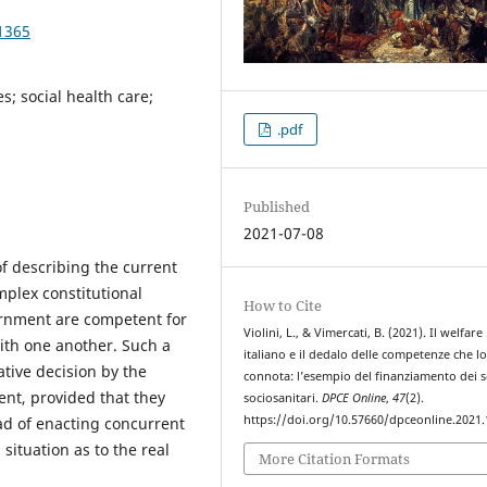
1365
es; social health care;
.pdf
Published
2021-07-08
of describing the current
omplex constitutional
How to Cite
ernment are competent for
Violini, L., & Vimercati, B. (2021). Il welfare
with one another. Such a
italiano e il dedalo delle competenze che l
ative decision by the
connota: l’esempio del finanziamento dei s
nt, provided that they
sociosanitari.
DPCE Online
,
47
(2).
https://doi.org/10.57660/dpceonline.2021
ad of enacting concurrent
situation as to the real
More Citation Formats