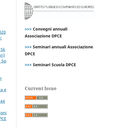
>>>
Convegni annuali
020
Associazione DPCE
:
>>>
Seminari annuali Associazione
 56
DPCE
ri)
. Sp
>>>
Seminari Scuola DPCE
er
Current Issue
da e
 44
ioni
DPCE