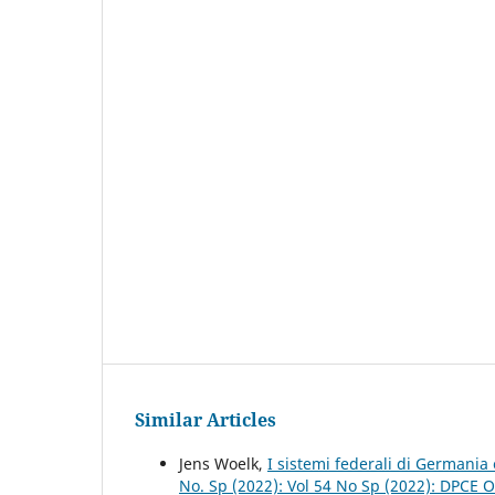
Similar Articles
Jens Woelk,
I sistemi federali di Germani
No. Sp (2022): Vol 54 No Sp (2022): DPCE O