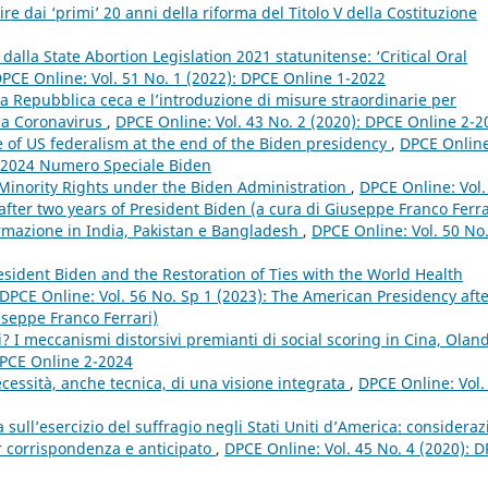
e dai ‘primi’ 20 anni della riforma del Titolo V della Costituzione
 dalla State Abortion Legislation 2021 statunitense: ‘Critical Oral
PCE Online: Vol. 51 No. 1 (2022): DPCE Online 1-2022
a Repubblica ceca e l’introduzione di misure straordinarie per
 da Coronavirus
,
DPCE Online: Vol. 43 No. 2 (2020): DPCE Online 2-2
e of US federalism at the end of the Biden presidency
,
DPCE Online
3 2024 Numero Speciale Biden
Minority Rights under the Biden Administration
,
DPCE Online: Vol.
fter two years of President Biden (a cura di Giuseppe Franco Ferra
normazione in India, Pakistan e Bangladesh
,
DPCE Online: Vol. 50 No
ident Biden and the Restoration of Ties with the World Health
DPCE Online: Vol. 56 No. Sp 1 (2023): The American Presidency aft
useppe Franco Ferrari)
i? I meccanismi distorsivi premianti di social scoring in Cina, Olan
DPCE Online 2-2024
cessità, anche tecnica, di una visione integrata
,
DPCE Online: Vol.
ria sull’esercizio del suffragio negli Stati Uniti d’America: consideraz
er corrispondenza e anticipato
,
DPCE Online: Vol. 45 No. 4 (2020): 