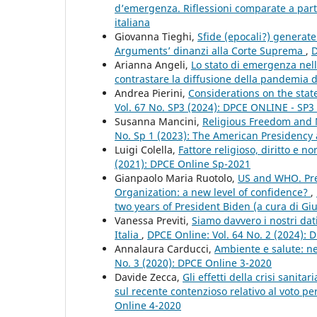
d’emergenza. Riflessioni comparate a partir
italiana
Giovanna Tieghi,
Sfide (epocali?) generate
Arguments’ dinanzi alla Corte Suprema
,
D
Arianna Angeli,
Lo stato di emergenza nell
contrastare la diffusione della pandemia
Andrea Pierini,
Considerations on the stat
Vol. 67 No. SP3 (2024): DPCE ONLINE - SP
Susanna Mancini,
Religious Freedom and 
No. Sp 1 (2023): The American Presidency a
Luigi Colella,
Fattore religioso, diritto e 
(2021): DPCE Online Sp-2021
Gianpaolo Maria Ruotolo,
US and WHO. Pres
Organization: a new level of confidence?
,
two years of President Biden (a cura di Gi
Vanessa Previti,
Siamo davvero i nostri dat
Italia
,
DPCE Online: Vol. 64 No. 2 (2024): 
Annalaura Carducci,
Ambiente e salute: ne
No. 3 (2020): DPCE Online 3-2020
Davide Zecca,
Gli effetti della crisi sanita
sul recente contenzioso relativo al voto p
Online 4-2020