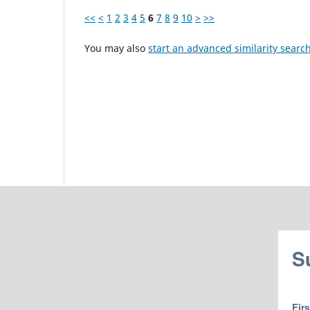
<<
<
1
2
3
4
5
6
7
8
9
10
>
>>
You may also
start an advanced similarity searc