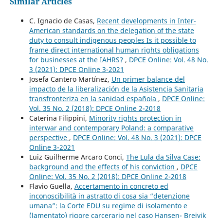
Similar Articles
C. Ignacio de Casas,
Recent developments in Inter-
American standards on the delegation of the state
duty to consult indigenous peoples Is it possible to
frame direct international human rights obligations
for businesses at the IAHRS?
,
DPCE Online: Vol. 48 No.
3 (2021): DPCE Online 3-2021
Josefa Cantero Martínez,
Un primer balance del
impacto de la liberalización de la Asistencia Sanitaria
transfronteriza en la sanidad española
,
DPCE Online:
Vol. 35 No. 2 (2018): DPCE Online 2-2018
Caterina Filippini,
Minority rights protection in
interwar and contemporary Poland: a comparative
perspective
,
DPCE Online: Vol. 48 No. 3 (2021): DPCE
Online 3-2021
Luiz Guilherme Arcaro Conci,
The Lula da Silva Case:
background and the effects of his conviction
,
DPCE
Online: Vol. 35 No. 2 (2018): DPCE Online 2-2018
Flavio Guella,
Accertamento in concreto ed
inconoscibilità in astratto di cosa sia “detenzione
umana”: la Corte EDU su regime di isolamento e
(lamentato) rigore carcerario nel caso Hansen- Breivik