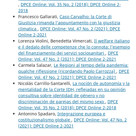
,
DPCE Online: Vol. 35 No. 2 (2018): DPCE Online 2-
2018
Francesco Gallarati,
Caso Carvalho: la Corte di
Giustizia rimanda l’appuntamento con la giustizia
climatica
,
DPCE Online: Vol. 47 No. 2 (2021): DPCE
Online 2-2021
Lorenza Violini, Benedetta Vimercati,
Il welfare italiano
e il dedalo delle competenze che lo connota: l’esempio
del finanziamento dei servizi sociosanitari
,
DPCE
Online: Vol. 47 No. 2 (2021): DPCE Online 2-2021
Carmela Salazar,
Le Regioni al tempo della pandemia:
qualche riflessione (ricordando Paolo Carrozza)
,
DPCE
Online: Vol. 47 No. 2 (2021): DPCE Online 2-2021
Nicolás Carrillo-Santarelli,
La noción de autonomía y la
mentalidad de la Corte IDH, reflejadas en su opinión
consultiva sobre identidad de género y no
discriminación de parejas del mismo sexo
,
DPCE
Online: Vol. 35 No. 2 (2018): DPCE Online 2-2018
Antonino Spadaro,
Integrazione europea e
costituzionalismo globale
,
DPCE Online: Vol. 47 No. 2
(2021): DPCE Online 2-2021