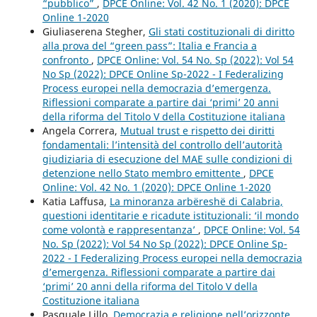
“pubblico”
,
DPCE Online: Vol. 42 No. 1 (2020): DPCE
Online 1-2020
Giuliaserena Stegher,
Gli stati costituzionali di diritto
alla prova del “green pass”: Italia e Francia a
confronto
,
DPCE Online: Vol. 54 No. Sp (2022): Vol 54
No Sp (2022): DPCE Online Sp-2022 - I Federalizing
Process europei nella democrazia d’emergenza.
Riflessioni comparate a partire dai ‘primi’ 20 anni
della riforma del Titolo V della Costituzione italiana
Angela Correra,
Mutual trust e rispetto dei diritti
fondamentali: l’intensità del controllo dell’autorità
giudiziaria di esecuzione del MAE sulle condizioni di
detenzione nello Stato membro emittente
,
DPCE
Online: Vol. 42 No. 1 (2020): DPCE Online 1-2020
Katia Laffusa,
La minoranza arbëreshë di Calabria,
questioni identitarie e ricadute istituzionali: ‘il mondo
come volontà e rappresentanza’
,
DPCE Online: Vol. 54
No. Sp (2022): Vol 54 No Sp (2022): DPCE Online Sp-
2022 - I Federalizing Process europei nella democrazia
d’emergenza. Riflessioni comparate a partire dai
‘primi’ 20 anni della riforma del Titolo V della
Costituzione italiana
Pasquale Lillo,
Democrazia e religione nell’orizzonte