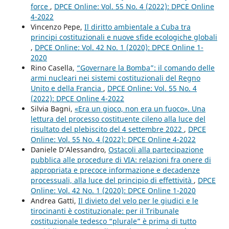
force
,
DPCE Online: Vol. 55 No. 4 (2022): DPCE Online
4-2022
Vincenzo Pepe,
Il diritto ambientale a Cuba tra
principi costituzionali e nuove sfide ecologiche globali
,
DPCE Online: Vol. 42 No. 1 (2020): DPCE Online 1-
2020
Rino Casella,
“Governare la Bomba”: il comando delle
armi nucleari nei sistemi costituzionali del Regno
Unito e della Francia
,
DPCE Online: Vol. 55 No. 4
(2022): DPCE Online 4-2022
Silvia Bagni,
«Era un gioco, non era un fuoco». Una
lettura del processo costituente cileno alla luce del
risultato del plebiscito del 4 settembre 2022
,
DPCE
Online: Vol. 55 No. 4 (2022): DPCE Online 4-2022
Daniele D’Alessandro,
Ostacoli alla partecipazione
pubblica alle procedure di VIA: relazioni fra onere di
appropriata e precoce informazione e decadenze
processuali, alla luce del principio di effettività
,
DPCE
Online: Vol. 42 No. 1 (2020): DPCE Online 1-2020
Andrea Gatti,
Il divieto del velo per le giudici e le
tirocinanti è costituzionale: per il Tribunale
costituzionale tedesco “plurale” è prima di tutto