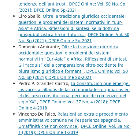
tendenze dell’antitrust
,
DPCE Online: Vol. 50 No. Sp
(2021): DPCE Online Sp-2021
Ciro Sbailò,
Oltre la tradizione giuridica occidentale:
questioni e problemi dei sistemi normativi in “Eur-
Asia” e Africa. Riflessioni di sintesi: se la dottrina
giuspubblicistica ha un futuro…
,
DPCE Online: Vol. 50
No. Sp (2021): DPCE Online Sp-2021
Domenico Amirante,
Oltre la tradizione giuridica
occidentale: questioni e problemi dei sistemi
normativi in “Eur-Asia” e Africa. Riflessioni di sintesi.
Gli “acquis” della comparazione oltre-occidente fra
pluralismo giuridico e formanti
,
DPCE Online: Vol. 50
No. Sp (2021): DPCE Online Sp-2021
Pedro P. Grández Castro,
La Constitución que emerge:
las voces acalladas de las comunidades originarias en
el discurso constitucional peruano de comienzos del
siglo XXI
,
DPCE Online: Vol. 37 No. 4 (2018): DPCE
Online 4-2018
Vincenzo De Falco,
Relazioni ad extra e procedimento
amministrativo comune nell’esperienza spagnola.
Un’affinità che non convince
,
DPCE Online: Vol. 38 No.
1 (2019): DPCE Online 1-2019