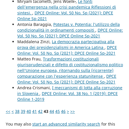
Miryam Iacometti, Jens Woelk•,
Le fonti
dell’emergenza nella crisi pandemica Riflessioni di
sintesi.
,
DPCE Online: Vol. 50 No. Sp (2021): DPCE
Online Sp-2021
Antonia Baraggia,
Potestas v. Potentia: l’utilizzo della
condizionalità in ordinamenti compositi
,
DPCE Online:
Vol. 50 No. Sp (2021): DPCE Online Sp-2021
Maddalena Zinzi,
La democrazia partecipativa alla
prova dei presidenzialismi in America Latina
,
DPCE
Online: Vol. 50 No. Sp (2021): DPCE Online Sp-2021
Matteo Frau,
Trasformazioni costituzionali
giurisprudenziali e difetto di costituzionalismo politico
nell’Unione europea, ritornando sulla (ricorrente)
comparazione con l’esperienza statunitense
,
DPCE
Online: Vol. 50 No. Sp (2021): DPCE Online Sp-2021
Andrea Crismani,
I meccanismi di lotta alla corruzione
in Slovenia
,
DPCE Online: Vol. 38 No. 1 (2019): DPCE
Online 1-2019
<<
<
38
39
40
41
42
43
44
45
46
>
>>
You may also
start an advanced similarity search
for this