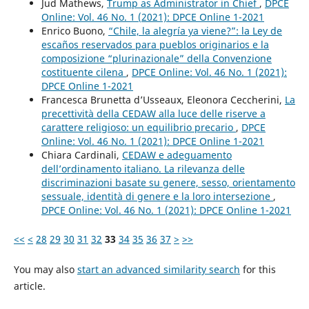
Jud Mathews,
Trump as Administrator in Chief
,
DPCE
Online: Vol. 46 No. 1 (2021): DPCE Online 1-2021
Enrico Buono,
“Chile, la alegría ya viene?”: la Ley de
escaños reservados para pueblos originarios e la
composizione “plurinazionale” della Convenzione
costituente cilena
,
DPCE Online: Vol. 46 No. 1 (2021):
DPCE Online 1-2021
Francesca Brunetta d’Usseaux, Eleonora Ceccherini,
La
precettività della CEDAW alla luce delle riserve a
carattere religioso: un equilibrio precario
,
DPCE
Online: Vol. 46 No. 1 (2021): DPCE Online 1-2021
Chiara Cardinali,
CEDAW e adeguamento
dell’ordinamento italiano. La rilevanza delle
discriminazioni basate su genere, sesso, orientamento
sessuale, identità di genere e la loro intersezione
,
DPCE Online: Vol. 46 No. 1 (2021): DPCE Online 1-2021
<<
<
28
29
30
31
32
33
34
35
36
37
>
>>
You may also
start an advanced similarity search
for this
article.