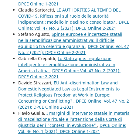
DPCE Online 1-2021
Claudia Sartoretti,
LE AUTHORITIES AL TEMPO DEL
COVID-19. Riflessioni sul ruolo delle autorità
indipendenti: modello in declino o consolidato?
,
DPCE
Online: Vol. 47 No. 2 (2021): DPCE Online 2-2021
Stefano Agusto,
Spinte europee e incertezze statali
nella semplificazione amministrativa: il difficile
equilibrio tra celerità e garanzia
,
DPCE Online: Vol. 47
No. 2 (2021): DPCE Online 2-2021
Gabriella Crepaldi,
Lo Stato agile: regolazione
intelligente e semplificazione amministrativa in
America Latina
,
DPCE Online: Vol. 47 No. 2 (2021):
DPCE Online 2-2021
Davide Strazzari,
EU Anti-discrimination Law and
Domestic Negotiated Law as Legal Instruments to
Protect Religious Freedom at Work in Europe:
Concurring or Conflicting?
,
DPCE Online: Vol. 47 No. 2
(2021): DPCE Online 2-2021
Flavio Guella,
I margini di intervento statale in materia
di macellazione rituale e l’attenzione della Corte di
giustizia per i “contesti in evoluzione”
,
DPCE Online:
Vol. 46 No. 1 (2021): DPCE Online 1-2021