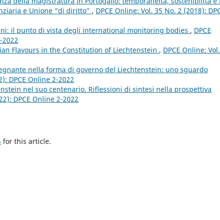
nza della magistratura in Portogallo: temporaneità, sostenibilità e
nziaria e Unione “di diritto”
,
DPCE Online: Vol. 35 No. 2 (2018): DP
ani: il punto di vista degli international monitoring bodies
,
DPCE
2-2022
an Flavours in the Constitution of Liechtenstein
,
DPCE Online: Vol.
regnante nella forma di governo del Liechtenstein: uno sguardo
22): DPCE Online 2-2022
nstein nel suo centenario. Riflessioni di sintesi nella prospettiva
022): DPCE Online 2-2022
h
for this article.