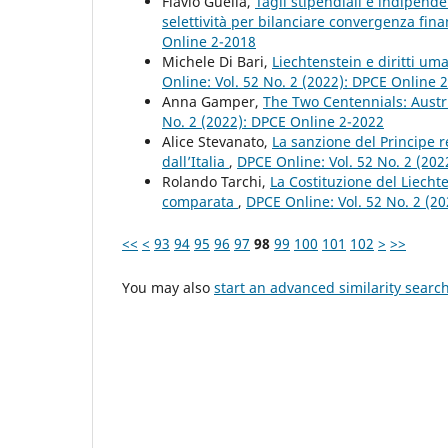
Flavio Guella,
Tagli stipendiali e indipende
selettività per bilanciare convergenza fina
Online 2-2018
Michele Di Bari,
Liechtenstein e diritti um
Online: Vol. 52 No. 2 (2022): DPCE Online 
Anna Gamper,
The Two Centennials: Austri
No. 2 (2022): DPCE Online 2-2022
Alice Stevanato,
La sanzione del Principe 
dall’Italia
,
DPCE Online: Vol. 52 No. 2 (20
Rolando Tarchi,
La Costituzione del Liechte
comparata
,
DPCE Online: Vol. 52 No. 2 (2
<<
<
93
94
95
96
97
98
99
100
101
102
>
>>
You may also
start an advanced similarity searc