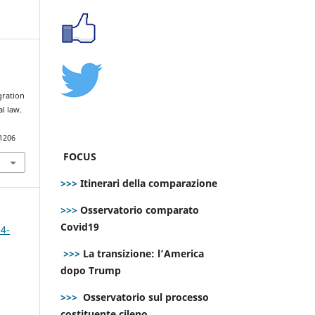
l
gration
al law.
.1206
FOCUS
>>>
Itinerari della comparazione
>>>
Osservatorio comparato
Covid19
 4-
>>>
La transizione: l’America
dopo Trump
>>>
Osservatorio sul processo
costituente cileno