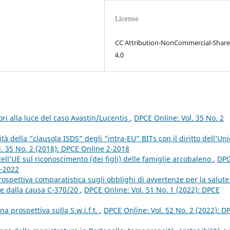
License
CC Attribution-NonCommercial-Share
4.0
tori alla luce del caso Avastin/Lucentis
,
DPCE Online: Vol. 35 No. 2
ità della “clausola ISDS” degli “intra-EU” BITs con il diritto dell’Un
. 35 No. 2 (2018): DPCE Online 2-2018
ll’UE sul riconoscimento (dei figli) delle famiglie arcobaleno
,
DP
1-2022
ospettiva comparatistica sugli obblighi di avvertenze per la salute
ire dalla causa C-370/20
,
DPCE Online: Vol. 51 No. 1 (2022): DPCE
na prospettiva sullə S.w.i.f.t.
,
DPCE Online: Vol. 52 No. 2 (2022): D