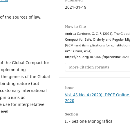
2021-01-19
of the sources of law,
How to Cite
Andrea Cardone, G. C. F. (2021). The Globa
Compact for Safe, Orderly and Regular Mi
(GCM) and its implications for constitution
DPCE Online
,
45
(4).
https://doi.org/10.57660/dpceonline.2020
 of the Global Compact for
More Citation Formats
 implementing
 the genesis of the Global
n-binding nature (but
Issue
 customary international
Vol. 45 No. 4 (2020): DPCE Online
pinio iuris ac
2020
le use for interpretative
evel.
Section
II - Sezione Monografica