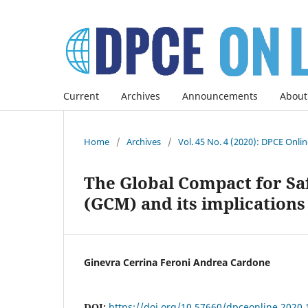
Current
Archives
Announcements
About
Home
/
Archives
/
Vol. 45 No. 4 (2020): DPCE Onli
The Global Compact for Sa
(GCM) and its implications
Ginevra Cerrina Feroni Andrea Cardone
DOI:
https://doi.org/10.57660/dpceonline.2020.