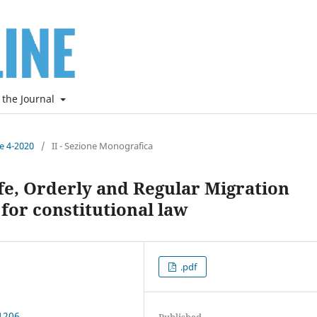
 the Journal
ne 4-2020
/
II - Sezione Monografica
fe, Orderly and Regular Migration
 for constitutional law
.pdf
1206
Published