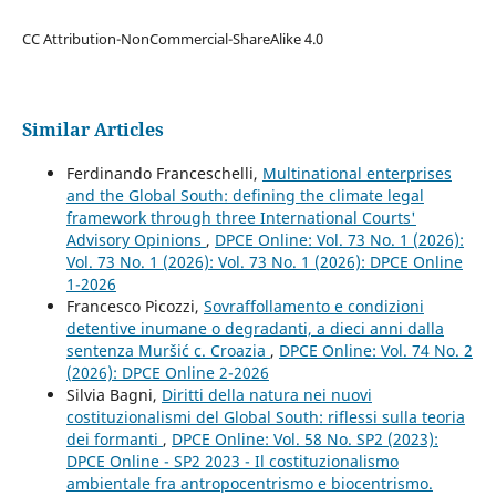
CC Attribution-NonCommercial-ShareAlike 4.0
Similar Articles
Ferdinando Franceschelli,
Multinational enterprises
and the Global South: defining the climate legal
framework through three International Courts'
Advisory Opinions
,
DPCE Online: Vol. 73 No. 1 (2026):
Vol. 73 No. 1 (2026): Vol. 73 No. 1 (2026): DPCE Online
1-2026
Francesco Picozzi,
Sovraffollamento e condizioni
detentive inumane o degradanti, a dieci anni dalla
sentenza Muršić c. Croazia
,
DPCE Online: Vol. 74 No. 2
(2026): DPCE Online 2-2026
Silvia Bagni,
Diritti della natura nei nuovi
costituzionalismi del Global South: riflessi sulla teoria
dei formanti
,
DPCE Online: Vol. 58 No. SP2 (2023):
DPCE Online - SP2 2023 - Il costituzionalismo
ambientale fra antropocentrismo e biocentrismo.