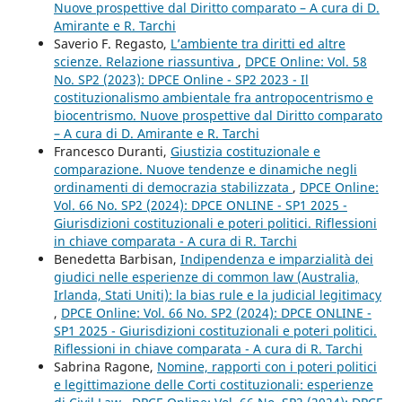
Nuove prospettive dal Diritto comparato – A cura di D.
Amirante e R. Tarchi
Saverio F. Regasto,
L’ambiente tra diritti ed altre
scienze. Relazione riassuntiva
,
DPCE Online: Vol. 58
No. SP2 (2023): DPCE Online - SP2 2023 - Il
costituzionalismo ambientale fra antropocentrismo e
biocentrismo. Nuove prospettive dal Diritto comparato
– A cura di D. Amirante e R. Tarchi
Francesco Duranti,
Giustizia costituzionale e
comparazione. Nuove tendenze e dinamiche negli
ordinamenti di democrazia stabilizzata
,
DPCE Online:
Vol. 66 No. SP2 (2024): DPCE ONLINE - SP1 2025 -
Giurisdizioni costituzionali e poteri politici. Riflessioni
in chiave comparata - A cura di R. Tarchi
Benedetta Barbisan,
Indipendenza e imparzialità dei
giudici nelle esperienze di common law (Australia,
Irlanda, Stati Uniti): la bias rule e la judicial legitimacy
,
DPCE Online: Vol. 66 No. SP2 (2024): DPCE ONLINE -
SP1 2025 - Giurisdizioni costituzionali e poteri politici.
Riflessioni in chiave comparata - A cura di R. Tarchi
Sabrina Ragone,
Nomine, rapporti con i poteri politici
e legittimazione delle Corti costituzionali: esperienze