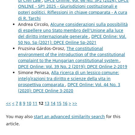
di Civil Law
,
DPCE Online: Vol. 66 No. SP2 (2024): DPCE
ONLINE - SP1 2025 - Giurisdizioni costituzionali e
poteri politici. Riflessioni in chiave comparata - A cura
di R. Tarchi
Andrea Circolo,
Alcune considerazioni sulla possibilità
di espellere uno Stato membro dell’Unione alla luce
del diritto internazionale generale
,
DPCE Online: Vol.
50 No. Sp (2021): DPCE Online Sp-2021
Fruzsina Gárdos-Orosz,
The constitutional
environment of the introduction of the constitutional
complaint to the Hungarian constitutional system
,
DPCE Online: Vol. 39 No. 2 (2019): DPCE Online 2-2019
Simone Penasa,
Alla ricerca di un lessico comune:
inte(g)razioni tra diritto e scienze della vita in
prospettiva comparata
,
DPCE Online: Vol. 44 No. 3
(2020): DPCE Online 3-2020
<<
<
7
8
9
10
11
12
13
14
15
16
>
>>
You may also
start an advanced similarity search
for this
article.