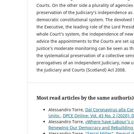
Courts. On the other side a plurality of agencies
preservation of the Judiciary’s independence as 
democratic constitutional system. The devolved 
the Executive, the leading role of the Lord Presi
whole Court’s system, the independence of ne
advice the appointments to the Courts are set up
Justice’s moderate monitoring can be seen as th
the systematical preservation of a collective sen
prerogatives of an independent Judiciary, now 
the Judiciary and Courts (Scotland) Act 2008.
Most read articles by the same author(s)
Alessandro Torre,
Dal Coronavirus alla Co
Unito
,
DPCE Online: Vol. 43 No. 2 (2020):
Alessandro Torre,
«Where have Labour's co
Renewing Our Democracy and Rebuildin
Alessandro Torre,
“Serial Miller”. Revival