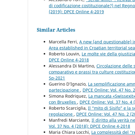
di codificazione costituzionale?) nel Regno 
(2019): DPCE Online 4-2019
Similar Articles
Marcella Ferri,
A new (and questionable) in
Area established in Croatian territorial se
Roberto Louvin,
Le molte vie della giustiz
DPCE Online 4-2018
Alessandra Di Martino,
Circolazione delle 
comparativo e prassi tra culture costituzio
Sp-2021
Guerino D’Ignazio,
La semplificazione ammi
partecipazione
,
DPCE Online: Vol. 47 No. 
Simona Rodriquez,
La mancata «Swissexit» 
con Bruxelles
,
DPCE Online: Vol. 37 No. 4
Roberto Scarciglia,
Il “mito di Sisifo” e la
regolazione
,
DPCE Online: Vol. 47 No. 2 (
Manfredi Marciante,
Il diritto alla verità
Vol. 37 No. 4 (2018): DPCE Online 4-2018
Maria Chiara Locchi,
La complessità del “re