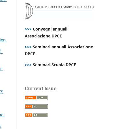
>>>
Convegni annuali
Associazione DPCE
tion
>>>
Seminari annuali Associazione
):
DPCE
>>>
Seminari Scuola DPCE
ne
Current Issue
?)
ne:
E