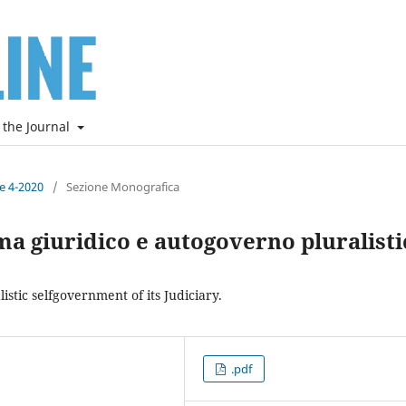
 the Journal
ne 4-2020
/
Sezione Monografica
ema giuridico e autogoverno pluralist
istic selfgovernment of its Judiciary.
.pdf