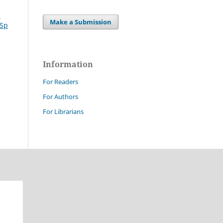
e
Make a Submission
 Sp
Information
For Readers
For Authors
For Librarians