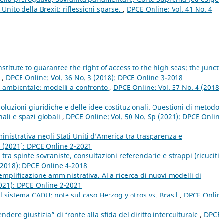
Unito della Brexit: riflessioni sparse.
,
DPCE Online: Vol. 41 No. 4
stitute to guarantee the right of access to the high seas: the Junc
a
,
DPCE Online: Vol. 36 No. 3 (2018): DPCE Online 3-2018
ia ambientale: modelli a confronto
,
DPCE Online: Vol. 37 No. 4 (2018
soluzioni giuridiche e delle idee costituzionali. Questioni di metodo
nali e spazi globali
,
DPCE Online: Vol. 50 No. Sp (2021): DPCE Onli
nistrativa negli Stati Uniti d’America tra trasparenza e
2 (2021): DPCE Online 2-2021
tra spinte sovraniste, consultazioni referendarie e strappi (ricuciti
 (2018): DPCE Online 4-2018
 semplificazione amministrativa. Alla ricerca di nuovi modelli di
2021): DPCE Online 2-2021
 nel sistema CADU: note sul caso Herzog y otros vs. Brasil
,
DPCE Onli
ndere giustizia” di fronte alla sfida del diritto interculturale
,
DPC