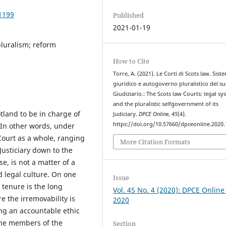
1199
Published
2021-01-19
pluralism; reform
How to Cite
Torre, A. (2021). Le Corti di Scots law. Sist
giuridico e autogoverno pluralistico del s
Giudiziario.: The Scots law Courts: legal sy
and the pluralistic selfgovernment of its
otland to be in charge of
Judiciary.
DPCE Online
,
45
(4).
https://doi.org/10.57660/dpceonline.2020
 In other words, under
Court as a whole, ranging
More Citation Formats
Justiciary down to the
se, is not a matter of a
d legal culture. On one
Issue
f tenure is the long
Vol. 45 No. 4 (2020): DPCE Online
 the irremovability is
2020
ng an accountable ethic
the members of the
Section