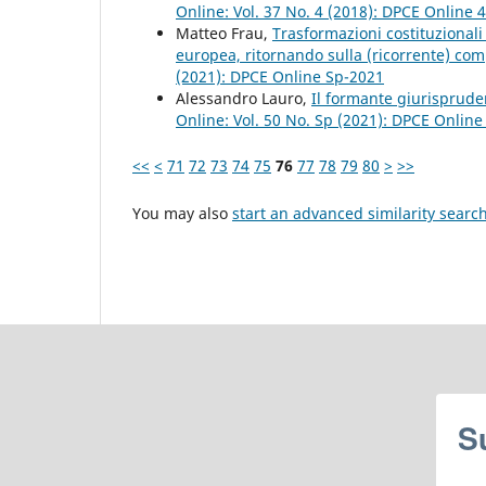
Online: Vol. 37 No. 4 (2018): DPCE Online 
Matteo Frau,
Trasformazioni costituzionali 
europea, ritornando sulla (ricorrente) co
(2021): DPCE Online Sp-2021
Alessandro Lauro,
Il formante giurisprude
Online: Vol. 50 No. Sp (2021): DPCE Onlin
<<
<
71
72
73
74
75
76
77
78
79
80
>
>>
You may also
start an advanced similarity searc