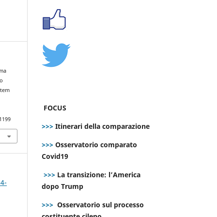
ema
uo
stem
FOCUS
.1199
>>>
Itinerari della comparazione
>>>
Osservatorio comparato
Covid19
>>>
La transizione: l’America
 4-
dopo Trump
>>>
Osservatorio sul processo
costituente cileno