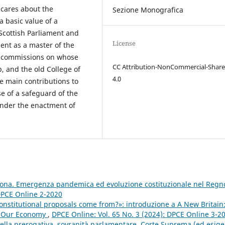
 cares about the
Sezione Monografica
a basic value of a
Scottish Parliament and
License
dent as a master of the
w commissions on whose
CC Attribution-NonCommercial-Share
, and the old College of
4.0
e main contributions to
se of a safeguard of the
under the enactment of
rona. Emergenza pandemica ed evoluzione costituzionale nel Regn
 DPCE Online 2-2020
nstitutional proposals come from?»: introduzione a A New Britain
g Our Economy
,
DPCE Online: Vol. 65 No. 3 (2024): DPCE Online 3-2
 della prerogativa, sovranità parlamentare, Corte Suprema (ed esig