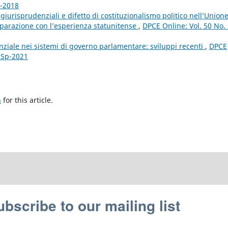
4-2018
giurisprudenziali e difetto di costituzionalismo politico nell’Union
mparazione con l’esperienza statunitense
,
DPCE Online: Vol. 50 No.
nziale nei sistemi di governo parlamentare: sviluppi recenti
,
DPCE
e Sp-2021
h
for this article.