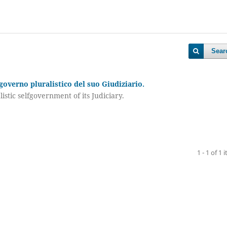
Sear
ogoverno pluralistico del suo Giudiziario.
istic selfgovernment of its Judiciary.
1 - 1 of 1 