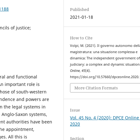
1188
Published
2021-01-18
cils of justice;
How to Cite
Volpi, M. (2021). Il governo autonomo dell
magistratura: una situazione complessa e
dinamica: The independent government o
judiciary: a complex and dynamic situation
Online
,
45
(4).
ral and functional
https://doi.org/10.57660/dpceonline.2020
An important role is
More Citation Formats
those of south-western
pendence and powers are
in the legal systems in
Issue
he Anglo-Saxon systems,
Vol. 45 No. 4 (2020): DPCE Online
nt authorities have been
2020
 the appointment,
s. All this is
Section