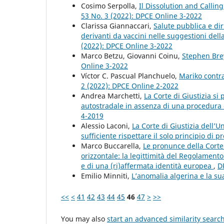
Cosimo Serpolla,
Il Dissolution and Callin
53 No. 3 (2022): DPCE Online 3-2022
Clarissa Giannaccari,
Salute pubblica e diri
derivanti da vaccini nelle suggestioni del
(2022): DPCE Online 3-2022
Marco Betzu, Giovanni Coinu,
Stephen Bre
Online 3-2022
Víctor C. Pascual Planchuelo,
Mariko contra
2 (2022): DPCE Online 2-2022
Andrea Marchetti,
La Corte di Giustizia si
autostradale in assenza di una procedura
4-2019
Alessio Laconi,
La Corte di Giustizia dell’
sufficiente rispettare il solo principio di 
Marco Buccarella,
Le pronunce della Corte
orizzontale: la legittimità del Regolamen
e di una (ri)affermata identità europea
,
D
Emilio Minniti,
L’anomalia algerina e la su
<<
<
41
42
43
44
45
46
47
>
>>
You may also
start an advanced similarity searc