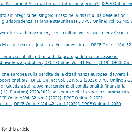
g of Parliament Act: può tornare tutto come prima?
,
DPCE Online: Vo
tto all’integrità del singolo Il caso della risarcibilità delle lesioni
la giurisprudenza italiana e statunitense
,
DPCE Online: Vol. 53 No. 
yer giurista democratico
,
DPCE Online: Vol. 53 No. 3 (2022): DPCE
 Malí: Acceso a la Justicia y elecciones libres
,
DPCE Online: Vol. 52
 pronuncia sull’illegittimità della proroga di una concessione
 di evidenza pubblica
,
DPCE Online: Vol. 41 No. 4 (2019): DPCE Onl
Unione europea sulla perdita della cittadinanza europea: davvero è
proporzionalità?
,
DPCE Online: Vol. 52 No. 2 (2022): DPCE Online 2-2
 di Giustizia sul nuovo meccanismo di condizionalità finanziaria
to (UE, Euratom) 2020/2092 nel segno della trasparenza amministrat
PCE Online: Vol. 52 No. 2 (2022): DPCE Online 2-2022
a crisi
,
DPCE Online: Vol. 42 No. 1 (2020): DPCE Online 1-2020
h
for this article.