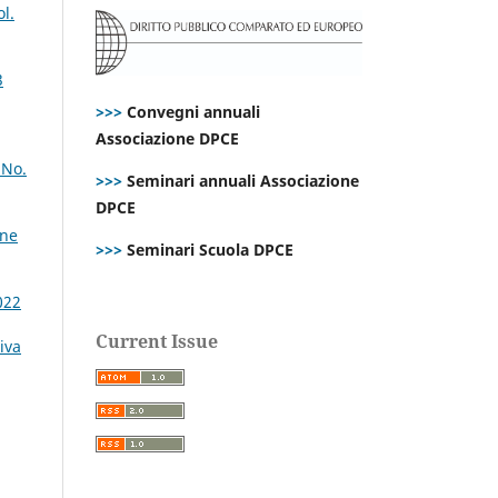
l.
3
>>>
Convegni annuali
Associazione DPCE
 No.
>>>
Seminari annuali Associazione
DPCE
ine
>>>
Seminari Scuola DPCE
022
Current Issue
iva