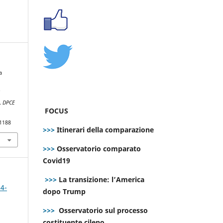
a
f
.
DPCE
FOCUS
.1188
>>>
Itinerari della comparazione
>>>
Osservatorio comparato
Covid19
>>>
La transizione: l’America
 4-
dopo Trump
>>>
Osservatorio sul processo
costituente cileno