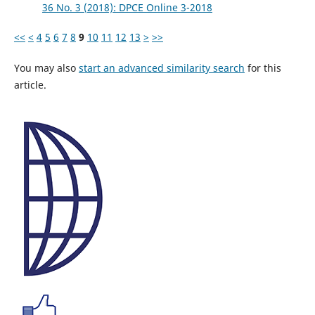
36 No. 3 (2018): DPCE Online 3-2018
<<
<
4
5
6
7
8
9
10
11
12
13
>
>>
You may also
start an advanced similarity search
for this
article.