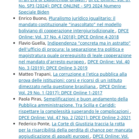
No. SP3 (2024): DPCE ONLINE - SP3 2024 Numero
Speciale Biden
Enrico Buono,
Pluralismo jurídico igualitario: il
mandato costituzionale “inascoltato” nel modello
boliviano di cooperazione intergiurisdizionale
,
DPCE
Online: Vol. 37 No. 4 (2018): DPCE Online 4-2018
Flavio Guella,
Indipendenza “concreta ma in astratto”
dell’ufficio di procura: la separazione tra politica e
magistratura quale prerequisito di leale cooperazione
nel mandato d’arresto europeo
,
DPCE Online: Vol. 40
No. 3 (2019): DPCE Online 3-2019
Matteo Trapani,
La corruzione e l’etica pubblica alla
prova delle istituzioni: corsi e ricorsi di un istituto
dimezzato nella questione brasiliana
,
DPCE Online:
Vol. 29 No. 1 (2017): DPCE Online 1-2017
Paola Piras,
Semplificazioni e buon andamento della
Pubblica amministrazione. Tra Scilla e Cariddi:
rispettare la complessità superando le complicazioni
,
DPCE Online: Vol. 47 No. 2 (2021): DPCE Online 2-2021
Federico Ponte,
La Corte di Giustizia traccia la rotta
per la risarcibilità della perdita di chance per mancata
aggiudicazione di appalti europei
,
DPCE Online: Vol.