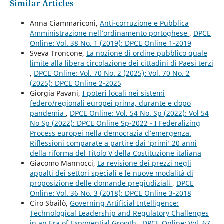
Similar Articles
Anna Ciammariconi,
Anti-corruzione e Pubblica
Amministrazione nell’ordinamento portoghese
,
DPCE
Online: Vol. 38 No. 1 (2019): DPCE Online 1-2019
Sveva Troncone,
La nozione di ordine pubblico quale
limite alla libera circolazione dei cittadini di Paesi terzi
,
DPCE Online: Vol. 70 No. 2 (2025): Vol. 70 No. 2
(2025): DPCE Online 2-2025
Giorgia Pavani,
I poteri locali nei sistemi
federo/regionali europei prima, durante e dopo
pandemia
,
DPCE Online: Vol. 54 No. Sp (2022): Vol 54
No Sp (2022): DPCE Online Sp-2022 - I Federalizing
Process europei nella democrazia d’emergenza.
Riflessioni comparate a partire dai ‘primi’ 20 anni
della riforma del Titolo V della Costituzione italiana
Giacomo Mannocci,
La revisione dei prezzi negli
appalti dei settori speciali e le nuove modalità di
proposizione delle domande pregiudiziali
,
DPCE
Online: Vol. 36 No. 3 (2018): DPCE Online 3-2018
Ciro Sbailò,
Governing Artificial Intelligence:
Technological Leadership and Regulatory Challenges
in an Era of Exponential Growth
,
DPCE Online: Vol. 67