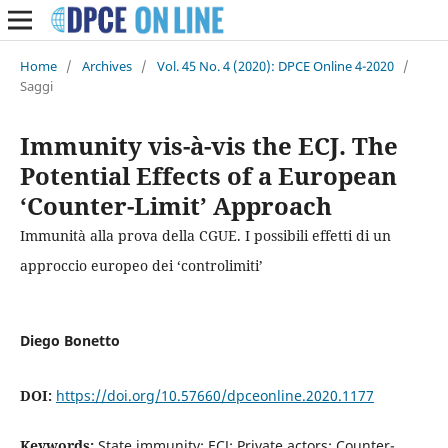
Home
/
Archives
/
Vol. 45 No. 4 (2020): DPCE Online 4-2020
/
Saggi
Immunity vis-à-vis the ECJ. The
Potential Effects of a European
‘Counter-Limit’ Approach
Immunità alla prova della CGUE. I possibili effetti di un
approccio europeo dei ‘controlimiti’
Diego Bonetto
DOI:
https://doi.org/10.57660/dpceonline.2020.1177
Keywords:
State immunity; ECJ; Private actors; Counter-