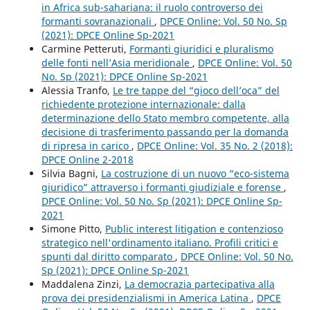
in Africa sub-sahariana: il ruolo controverso dei
formanti sovranazionali
,
DPCE Online: Vol. 50 No. Sp
(2021): DPCE Online Sp-2021
Carmine Petteruti,
Formanti giuridici e pluralismo
delle fonti nell’Asia meridionale
,
DPCE Online: Vol. 50
No. Sp (2021): DPCE Online Sp-2021
Alessia Tranfo,
Le tre tappe del “gioco dell’oca” del
richiedente protezione internazionale: dalla
determinazione dello Stato membro competente, alla
decisione di trasferimento passando per la domanda
di ripresa in carico
,
DPCE Online: Vol. 35 No. 2 (2018):
DPCE Online 2-2018
Silvia Bagni,
La costruzione di un nuovo “eco-sistema
giuridico” attraverso i formanti giudiziale e forense
,
DPCE Online: Vol. 50 No. Sp (2021): DPCE Online Sp-
2021
Simone Pitto,
Public interest litigation e contenzioso
strategico nell'ordinamento italiano. Profili critici e
spunti dal diritto comparato
,
DPCE Online: Vol. 50 No.
Sp (2021): DPCE Online Sp-2021
Maddalena Zinzi,
La democrazia partecipativa alla
prova dei presidenzialismi in America Latina
,
DPCE