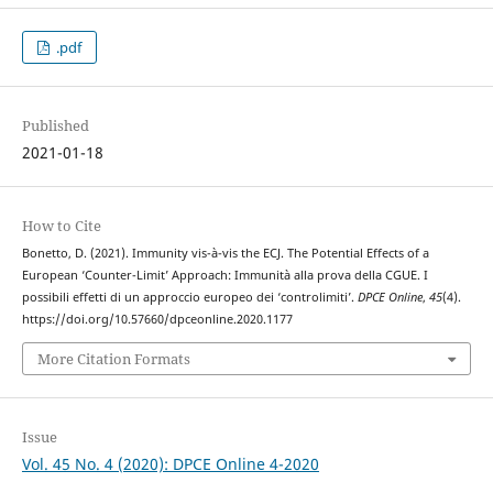
.pdf
Published
2021-01-18
How to Cite
Bonetto, D. (2021). Immunity vis-à-vis the ECJ. The Potential Effects of a
European ‘Counter-Limit’ Approach: Immunità alla prova della CGUE. I
possibili effetti di un approccio europeo dei ‘controlimiti’.
DPCE Online
,
45
(4).
https://doi.org/10.57660/dpceonline.2020.1177
More Citation Formats
Issue
Vol. 45 No. 4 (2020): DPCE Online 4-2020