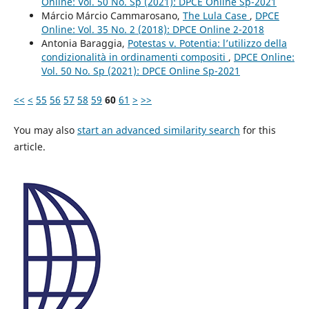
Online: Vol. 50 No. Sp (2021): DPCE Online Sp-2021
Márcio Márcio Cammarosano,
The Lula Case
,
DPCE
Online: Vol. 35 No. 2 (2018): DPCE Online 2-2018
Antonia Baraggia,
Potestas v. Potentia: l’utilizzo della
condizionalità in ordinamenti compositi
,
DPCE Online:
Vol. 50 No. Sp (2021): DPCE Online Sp-2021
<<
<
55
56
57
58
59
60
61
>
>>
You may also
start an advanced similarity search
for this
article.