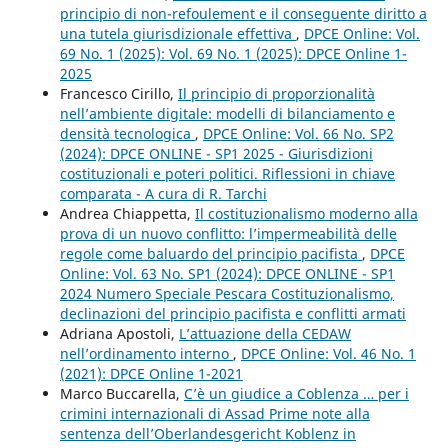
principio di non-refoulement e il conseguente diritto a
una tutela giurisdizionale effettiva
,
DPCE Online: Vol.
69 No. 1 (2025): Vol. 69 No. 1 (2025): DPCE Online 1-
2025
Francesco Cirillo,
Il principio di proporzionalità
nell’ambiente digitale: modelli di bilanciamento e
densità tecnologica
,
DPCE Online: Vol. 66 No. SP2
(2024): DPCE ONLINE - SP1 2025 - Giurisdizioni
costituzionali e poteri politici. Riflessioni in chiave
comparata - A cura di R. Tarchi
Andrea Chiappetta,
Il costituzionalismo moderno alla
prova di un nuovo conflitto: l’impermeabilità delle
regole come baluardo del principio pacifista
,
DPCE
Online: Vol. 63 No. SP1 (2024): DPCE ONLINE - SP1
2024 Numero Speciale Pescara Costituzionalismo,
declinazioni del principio pacifista e conflitti armati
Adriana Apostoli,
L’attuazione della CEDAW
nell’ordinamento interno
,
DPCE Online: Vol. 46 No. 1
(2021): DPCE Online 1-2021
Marco Buccarella,
C’è un giudice a Coblenza … per i
crimini internazionali di Assad Prime note alla
sentenza dell’Oberlandesgericht Koblenz in