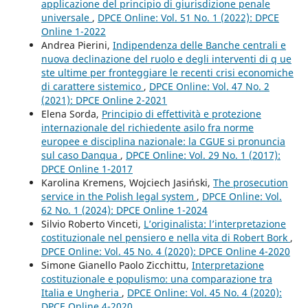
applicazione del principio di giurisdizione penale
universale
,
DPCE Online: Vol. 51 No. 1 (2022): DPCE
Online 1-2022
Andrea Pierini,
Indipendenza delle Banche centrali e
nuova declinazione del ruolo e degli interventi di q ue
ste ultime per fronteggiare le recenti crisi economiche
di carattere sistemico
,
DPCE Online: Vol. 47 No. 2
(2021): DPCE Online 2-2021
Elena Sorda,
Principio di effettività e protezione
internazionale del richiedente asilo fra norme
europee e disciplina nazionale: la CGUE si pronuncia
sul caso Danqua
,
DPCE Online: Vol. 29 No. 1 (2017):
DPCE Online 1-2017
Karolina Kremens, Wojciech Jasiński,
The prosecution
service in the Polish legal system
,
DPCE Online: Vol.
62 No. 1 (2024): DPCE Online 1-2024
Silvio Roberto Vinceti,
L’originalista: l’interpretazione
costituzionale nel pensiero e nella vita di Robert Bork
,
DPCE Online: Vol. 45 No. 4 (2020): DPCE Online 4-2020
Simone Gianello Paolo Zicchittu,
Interpretazione
costituzionale e populismo: una comparazione tra
Italia e Ungheria
,
DPCE Online: Vol. 45 No. 4 (2020):
DPCE Online 4-2020