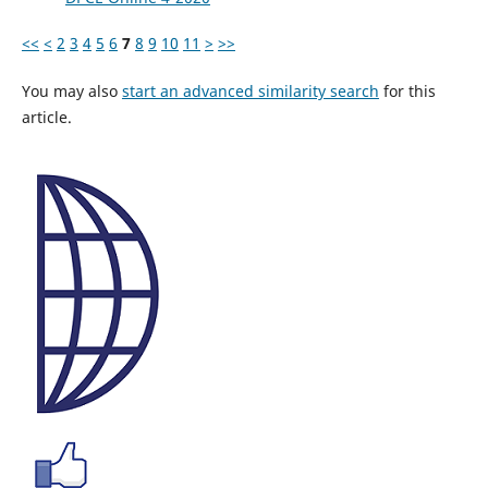
<<
<
2
3
4
5
6
7
8
9
10
11
>
>>
You may also
start an advanced similarity search
for this
article.