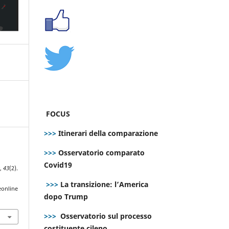
FOCUS
>>>
Itinerari della comparazione
>>>
Osservatorio comparato
Covid19
e
,
43
(2).
>>>
La transizione: l’America
eonline
dopo Trump
>>>
Osservatorio sul processo
costituente cileno