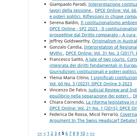
Giampaolo Parodi,
Interpretazione costituz
lavori della sessione
,
DPCE Online: Vol. 66
e poteri politici. Riflessioni in chiave comp
Serena Baldin,
Il costituzionalismo ambient
DPCE Online - SP2 2023 - Il costituzional
prospettive dal Diritto comparato – A cura 
Jeffrey Goldsworthy,
Originalism in Austra
Gonzalo Candia,
Interpretation of Region
Myths
,
DPCE Online: Vol. 31 No. 3 (2017):
Francesco Saitto,
A tale of two courts. Cor
integrata dei diritti fondamentali in Euro
Giurisdizioni costituzionali e poteri politic
Ylenia Maria Citino,
I significati costituzi
Vol. 60 No. 3 (2023): DPCE Online 3-2023
Vincenzo De Falco,
Judicial Review and In
equilibrio nella separazione dei poteri.
,
D
Chiara Correndo,
La riforma legislativa in 
DPCE Online: Vol. 21 No. 1 (2015): DPCE O
Federica De Rossa, Micol Ferrario,
Coverna
Argument In The Swiss Headscarf Debate
<<
<
1
2
3
4
5
6
7
8
9
10
>
>>