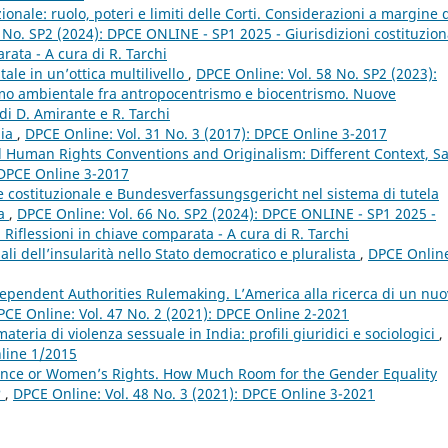
ionale: ruolo, poteri e limiti delle Corti. Considerazioni a margine 
 No. SP2 (2024): DPCE ONLINE - SP1 2025 - Giurisdizioni costituzion
arata - A cura di R. Tarchi
ale in un’ottica multilivello
,
DPCE Online: Vol. 58 No. SP2 (2023):
ismo ambientale fra antropocentrismo e biocentrismo. Nuove
di D. Amirante e R. Tarchi
lia
,
DPCE Online: Vol. 31 No. 3 (2017): DPCE Online 3-2017
al Human Rights Conventions and Originalism: Different Context, 
 DPCE Online 3-2017
te costituzionale e Bundesverfassungsgericht nel sistema di tutela
pa
,
DPCE Online: Vol. 66 No. SP2 (2024): DPCE ONLINE - SP1 2025 -
i. Riflessioni in chiave comparata - A cura di R. Tarchi
onali dell’insularità nello Stato democratico e pluralista
,
DPCE Onlin
dependent Authorities Rulemaking. L’America alla ricerca di un nu
PCE Online: Vol. 47 No. 2 (2021): DPCE Online 2-2021
materia di violenza sessuale in India: profili giuridici e sociologici
,
nline 1/2015
nce or Women’s Rights. How Much Room for the Gender Equality
?
,
DPCE Online: Vol. 48 No. 3 (2021): DPCE Online 3-2021