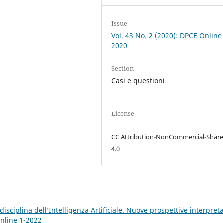
Issue
Vol. 43 No. 2 (2020): DPCE Online
2020
Section
Casi e questioni
License
CC Attribution-NonCommercial-Share
4.0
a disciplina dell’Intelligenza Artificiale. Nuove prospettive interpreta
Online 1-2022