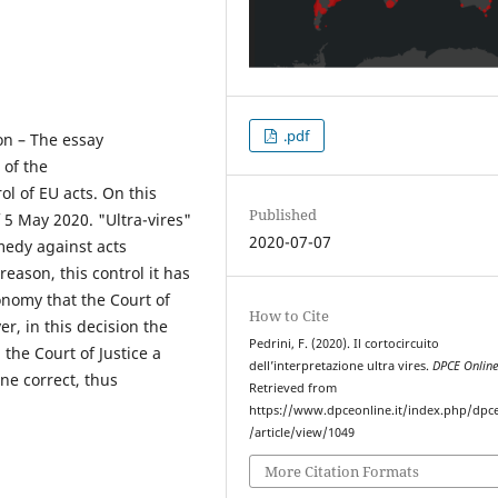
.pdf
ion – The essay
 of the
l of EU acts. On this
Published
f 5 May 2020. "Ultra-vires"
2020-07-07
emedy against acts
reason, this control it has
onomy that the Court of
How to Cite
ver, in this decision the
Pedrini, F. (2020). Il cortocircuito
the Court of Justice a
dell’interpretazione ultra vires.
DPCE Onlin
ne correct, thus
Retrieved from
https://www.dpceonline.it/index.php/dpc
/article/view/1049
More Citation Formats