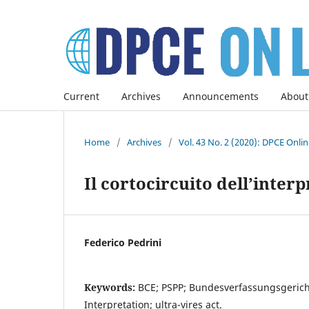
Current
Archives
Announcements
About
Home
/
Archives
/
Vol. 43 No. 2 (2020): DPCE Onli
Il cortocircuito dell’inter
Federico Pedrini
Keywords:
BCE; PSPP; Bundesverfassungsgericht;
Interpretation; ultra-vires act.