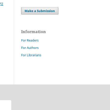
P2
Make a Submission
Information
For Readers
For Authors
For Librarians