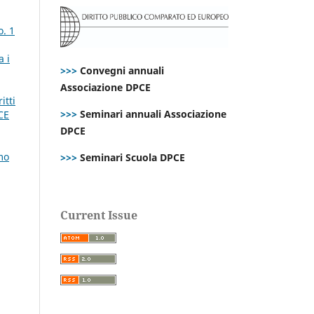
o. 1
a i
>>>
Convegni annuali
Associazione DPCE
itti
>>>
Seminari annuali Associazione
CE
DPCE
mo
>>>
Seminari Scuola DPCE
Current Issue