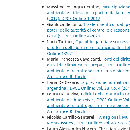
Massimo Pellingra Contino,
Partecipazione 
ambientale: riflessioni a partire dalla rec
(2017): DPCE Online 1-2017
Gianluca Bellomo,
Trasferimento di dati per
poteri delle autorità di controllo e respon
(2020): DPCE Online 4-2020
Ilaria Turturo,
Opa obbligatoria e successiv
di difesa delle parti con il principio di effe
Online 4-2021
Maria Francesca Cavalcanti,
Fonti del dirit
giustizia climatica in Europa
,
DPCE Online:
ambientale fra antropocentrismo e biocent
Amirante e R. Tarchi
Ilaria De Cesare,
La previsione normativa d
argentina
,
DPCE Online: Vol. 33 No. 4 (20
Leura Dalla Riva,
I diritti della natura in 
ambientale e buen vivir
,
DPCE Online: Vol.
ambientale fra antropocentrismo e biocent
Amirante e R. Tarchi
Nicolás Carrillo-Santarelli,
A Regional, Mu
Rights Issues
,
DPCE Online: Vol. 43 No. 2
Laura Alessandra Nocera, Christian Javier