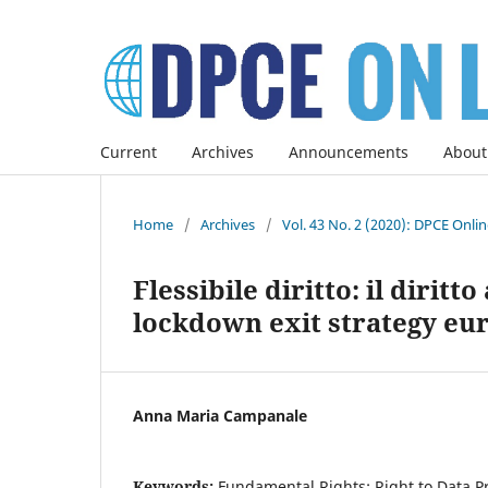
Current
Archives
Announcements
About
Home
/
Archives
/
Vol. 43 No. 2 (2020): DPCE Onli
Flessibile diritto: il diritt
lockdown exit strategy eu
Anna Maria Campanale
Keywords:
Fundamental Rights; Right to Data Pr