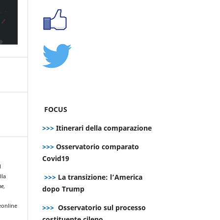
FOCUS
>>>
Itinerari della comparazione
>>>
Osservatorio comparato
Covid19
l
>>>
La transizione: l’America
lla
ne
,
dopo Trump
eonline
>>>
Osservatorio sul processo
costituente cileno