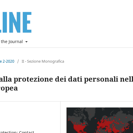
 the Journal
ne 2-2020
/
II - Sezione Monografica
o alla protezione dei dati personali nel
ropea
otection; Contact