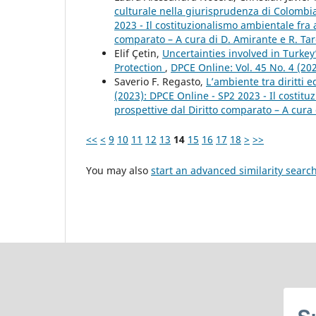
culturale nella giurisprudenza di Colomb
2023 - Il costituzionalismo ambientale fra
comparato – A cura di D. Amirante e R. Tar
Elif Çetin,
Uncertainties involved in Turk
Protection
,
DPCE Online: Vol. 45 No. 4 (20
Saverio F. Regasto,
L’ambiente tra diritti 
(2023): DPCE Online - SP2 2023 - Il costi
prospettive dal Diritto comparato – A cura 
<<
<
9
10
11
12
13
14
15
16
17
18
>
>>
You may also
start an advanced similarity searc