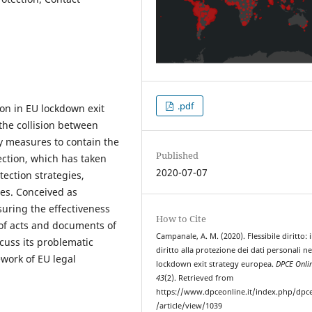
.pdf
tion in EU lockdown exit
the collision between
 measures to contain the
Published
ection, which has taken
2020-07-07
ection strategies,
res. Conceived as
nsuring the effectiveness
How to Cite
of acts and documents of
Campanale, A. M. (2020). Flessibile diritto: i
scuss its problematic
diritto alla protezione dei dati personali ne
ework of EU legal
lockdown exit strategy europea.
DPCE Onli
43
(2). Retrieved from
https://www.dpceonline.it/index.php/dpc
/article/view/1039