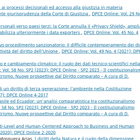
ai processi decisionali ed accesso alla giustizia in materia
ente giurisprudenza della Corte di Giustizia
,
DPCE Online: Vol. 29 N
sonali verso paesi terzi: la Corte annulla il «Privacy Shield», ampli
sabilizza ulteriormente i data exporters
,
DPCE Online: Vol. 45 No. 4
o procedimento sanzionatorio: il difficile contemperamento dei dir
ttività del diritto dell’Unione
,
DPCE Online: Vol. 49 No. 4 (2021): DP
to e cambiamento climatico: il ruolo dei dati tecnico-scientifici nella
 Vol. 58 No. SP2 (2023): DPCE Online - SP2 2023 - Il costituzionalis
rismo. Nuove prospettive dal Diritto comparato – A cura di D.
i un diritto di terza generazione: l’ambiente nella Costituzione
17): DPCE Online 4-2017
Brasile ed Ecuador: un'analisi comparatistica tra costituzionalismo
 58 No. SP2 (2023): DPCE Online - SP2 2023 - Il costituzionalismo
rismo. Nuove prospettive dal Diritto comparato – A cura di D.
lti-Level and Human-Centered Approach to Business and Human
 (2020): DPCE Online 2-2020
 Mosquera Arias,
I diritti della Natura e il ruolo della dimensione