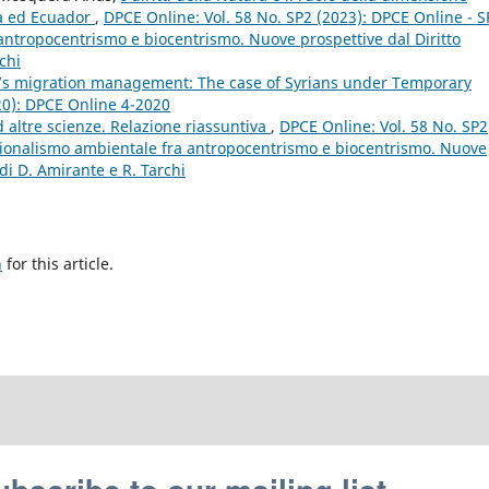
ia ed Ecuador
,
DPCE Online: Vol. 58 No. SP2 (2023): DPCE Online - S
 antropocentrismo e biocentrismo. Nuove prospettive dal Diritto
chi
ey’s migration management: The case of Syrians under Temporary
20): DPCE Online 4-2020
ed altre scienze. Relazione riassuntiva
,
DPCE Online: Vol. 58 No. SP2
tuzionalismo ambientale fra antropocentrismo e biocentrismo. Nuove
di D. Amirante e R. Tarchi
h
for this article.