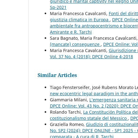
giuridico e marital captivity nel Regno Uni
Sp-2021
Maria Francesca Cavalcanti,
Fonti del dirit
giustizia climatica in Europa
,
DPCE Online:
ambientale fra antropocentrismo e biocent
Amirante e R. Tarchi
Sara Bagnato, Maria Francesca Cavalcanti
(mancate) conseguenze
,
DPCE Online: Vol
Maria Francesca Cavalcanti,
Giurisdizione 
Vol. 37 No. 4 (2018): DPCE Online 4-2018
Similar Articles
Tiago Fensterseifer, José Rubens Morato L
new ecocentric legal paradigm in the an
Giammaria Milani,
L’emergenza sanitaria n
DPCE Online: Vol. 43 No. 2 (2020): DPCE O
Rolando Tarchi,
La Constitución Política d
costituzionalismo statale del Messico
,
DPC
Graziella Romeo,
Giudizio di costituzional
No. SP2 (2024): DPCE ONLINE - SP1 2025 - Giu
comparata - A cura di R. Tarchi