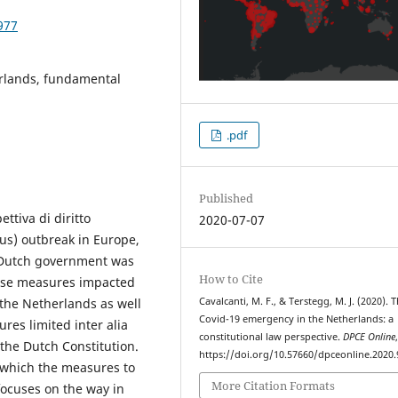
977
rlands, fundamental
.pdf
Published
ttiva di diritto
2020-07-07
rus) outbreak in Europe,
e Dutch government was
How to Cite
These measures impacted
Cavalcanti, M. F., & Terstegg, M. J. (2020). 
 the Netherlands as well
Covid-19 emergency in the Netherlands: a
res limited inter alia
constitutional law perspective.
DPCE Online
the Dutch Constitution.
https://doi.org/10.57660/dpceonline.2020.
n which the measures to
More Citation Formats
 focuses on the way in