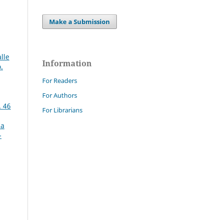
Make a Submission
lle
Information
.
For Readers
For Authors
. 46
For Librarians
 a
-