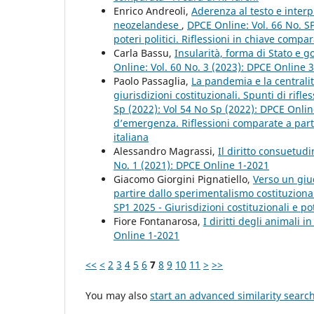
Enrico Andreoli,
Aderenza al testo e interp
neozelandese
,
DPCE Online: Vol. 66 No. SP
poteri politici. Riflessioni in chiave compar
Carla Bassu,
Insularità, forma di Stato e g
Online: Vol. 60 No. 3 (2023): DPCE Online 
Paolo Passaglia,
La pandemia e la centralità
giurisdizioni costituzionali. Spunti di rif
Sp (2022): Vol 54 No Sp (2022): DPCE Onlin
d’emergenza. Riflessioni comparate a partir
italiana
Alessandro Magrassi,
Il diritto consuetudi
No. 1 (2021): DPCE Online 1-2021
Giacomo Giorgini Pignatiello,
Verso un giud
partire dallo sperimentalismo costituzion
SP1 2025 - Giurisdizioni costituzionali e pot
Fiore Fontanarosa,
I diritti degli animali 
Online 1-2021
<<
<
2
3
4
5
6
7
8
9
10
11
>
>>
You may also
start an advanced similarity searc