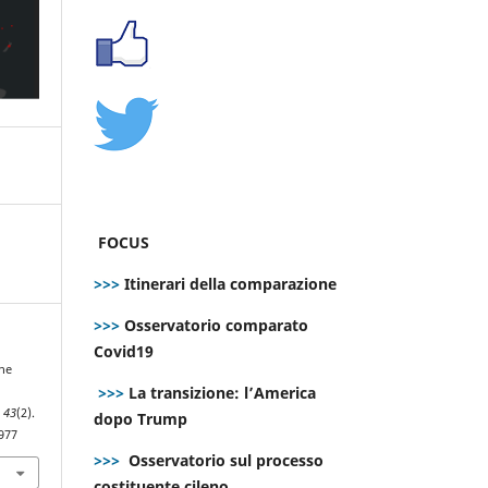
FOCUS
>>>
Itinerari della comparazione
>>>
Osservatorio comparato
Covid19
The
>>>
La transizione: l’America
,
43
(2).
dopo Trump
977
>>>
Osservatorio sul processo
costituente cileno