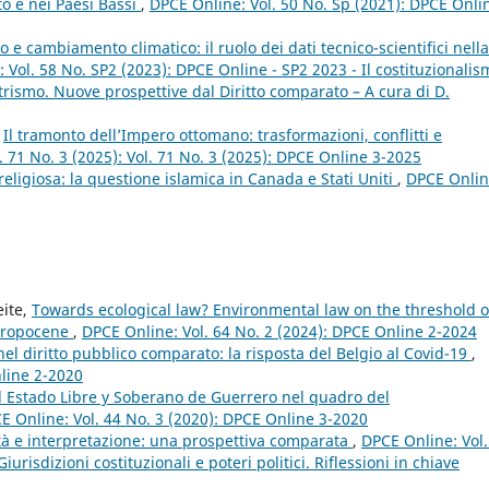
to e nei Paesi Bassi
,
DPCE Online: Vol. 50 No. Sp (2021): DPCE Onli
to e cambiamento climatico: il ruolo dei dati tecnico-scientifici nella
 Vol. 58 No. SP2 (2023): DPCE Online - SP2 2023 - Il costituzionalis
rismo. Nuove prospettive dal Diritto comparato – A cura di D.
,
Il tramonto dell’Impero ottomano: trasformazioni, conflitti e
. 71 No. 3 (2025): Vol. 71 No. 3 (2025): DPCE Online 3-2025
religiosa: la questione islamica in Canada e Stati Uniti
,
DPCE Onlin
eite,
Towards ecological law? Environmental law on the threshold o
thropocene
,
DPCE Online: Vol. 64 No. 2 (2024): DPCE Online 2-2024
el diritto pubblico comparato: la risposta del Belgio al Covid-19
,
nline 2-2020
el Estado Libre y Soberano de Guerrero nel quadro del
E Online: Vol. 44 No. 3 (2020): DPCE Online 3-2020
ità e interpretazione: una prospettiva comparata
,
DPCE Online: Vol.
risdizioni costituzionali e poteri politici. Riflessioni in chiave