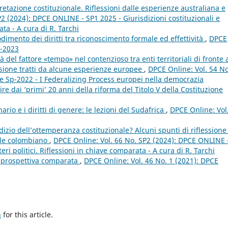
retazione costituzionale. Riflessioni dalle esperienze australiana e
2 (2024): DPCE ONLINE - SP1 2025 - Giurisdizioni costituzionali e
ata - A cura di R. Tarchi
odimento dei diritti tra riconoscimento formale ed effettività
,
DPCE
3-2023
 del fattore «tempo» nel contenzioso tra enti territoriali di fronte a
lessione tratti da alcune esperienze europee
,
DPCE Online: Vol. 54 No
e Sp-2022 - I Federalizing Process europei nella democrazia
e dai ‘primi’ 20 anni della riforma del Titolo V della Costituzione
nario e i diritti di genere: le lezioni del Sudafrica
,
DPCE Online: Vol
izio dell’ottemperanza costituzionale? Alcuni spunti di riflessione
ale colombiano
,
DPCE Online: Vol. 66 No. SP2 (2024): DPCE ONLINE 
eri politici. Riflessioni in chiave comparata - A cura di R. Tarchi
in prospettiva comparata
,
DPCE Online: Vol. 46 No. 1 (2021): DPCE
h
for this article.