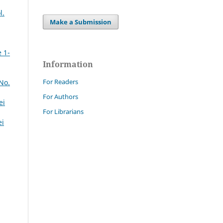
l.
Make a Submission
e 1-
Information
For Readers
No.
For Authors
ei
For Librarians
ei