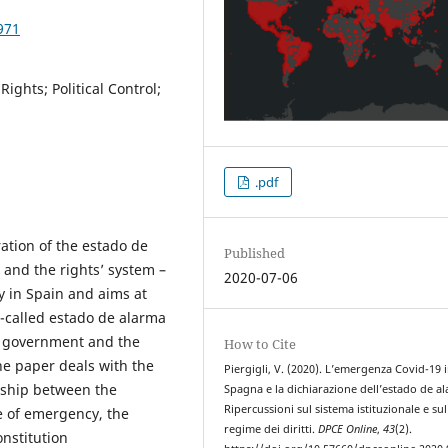
971
Rights; Political Control;
.pdf
ation of the estado de
Published
 and the rights’ system –
2020-07-06
y in Spain and aims at
o-called estado de alarma
f government and the
How to Cite
he paper deals with the
Piergigli, V. (2020). L’emergenza Covid-19 
nship between the
Spagna e la dichiarazione dell’estado de a
Ripercussioni sul sistema istituzionale e sul
e of emergency, the
regime dei diritti.
DPCE Online
,
43
(2).
onstitution