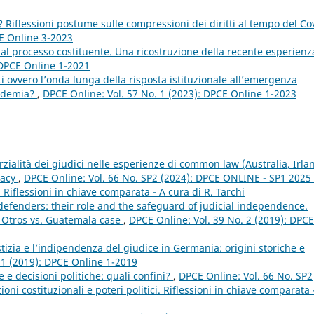
? Riflessioni postume sulle compressioni dei diritti al tempo del Co
CE Online 3-2023
” al processo costituente. Una ricostruzione della recente esperienz
 DPCE Online 1-2021
itti ovvero l’onda lunga della risposta istituzionale all’emergenza
andemia?
,
DPCE Online: Vol. 57 No. 1 (2023): DPCE Online 1-2023
ialità dei giudici nelle esperienze di common law (Australia, Irla
imacy
,
DPCE Online: Vol. 66 No. SP2 (2024): DPCE ONLINE - SP1 2025 
i. Riflessioni in chiave comparata - A cura di R. Tarchi
efenders: their role and the safeguard of judicial independence.
y Otros vs. Guatemala case
,
DPCE Online: Vol. 39 No. 2 (2019): DPCE
tizia e l’indipendenza del giudice in Germania: origini storiche e
 1 (2019): DPCE Online 1-2019
e e decisioni politiche: quali confini?
,
DPCE Online: Vol. 66 No. SP2
ni costituzionali e poteri politici. Riflessioni in chiave comparata 