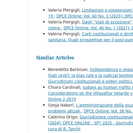
Valeria Piergigli,
Limitazioni o sospensioni
19
,
DPCE Online: Vol. 60 No. 3 (2023): DP
Valeria Piergigli,
Dagli “stati di eccezione
cilena
,
DPCE Online: Vol. 46 No. 1 (2021):
Valeria Piergigli,
Corti costituzionali e dir
sanitaria. Quali prospettive per il post-p
Similar Articles
Benedetta Barbisan,
Indipendenza e imparz
Stati Uniti): la bias rule e la judicial legit
Giurisdizioni costituzionali e poteri politic
Chiara Cardinali,
Judges as human rights d
Considerations on the Villaseñor Velarde 
Online 2-2019
Sonja Haberl,
L’amministrazione della gius
problemi attuali
,
DPCE Online: Vol. 38 No.
Caterina Drigo,
Giurisdizione costituzional
(2024): DPCE ONLINE - SP1 2025 - Giurisdizio
cura di R. Tarchi