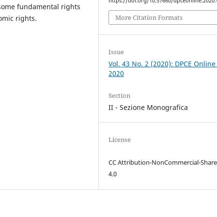
https://doi.org/10.57660/dpceonline.2020.
 some fundamental rights
More Citation Formats
mic rights.
Issue
Vol. 43 No. 2 (2020): DPCE Online
2020
Section
II - Sezione Monografica
License
CC Attribution-NonCommercial-Share
4.0