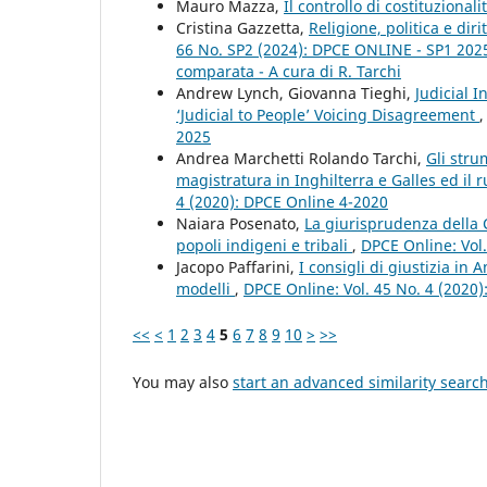
Mauro Mazza,
Il controllo di costituzionali
Cristina Gazzetta,
Religione, politica e di
66 No. SP2 (2024): DPCE ONLINE - SP1 2025 - 
comparata - A cura di R. Tarchi
Andrew Lynch, Giovanna Tieghi,
Judicial 
‘Judicial to People’ Voicing Disagreement
2025
Andrea Marchetti Rolando Tarchi,
Gli stru
magistratura in Inghilterra e Galles ed il
4 (2020): DPCE Online 4-2020
Naiara Posenato,
La giurisprudenza della Co
popoli indigeni e tribali
,
DPCE Online: Vol
Jacopo Paffarini,
I consigli di giustizia in
modelli
,
DPCE Online: Vol. 45 No. 4 (2020
<<
<
1
2
3
4
5
6
7
8
9
10
>
>>
You may also
start an advanced similarity searc