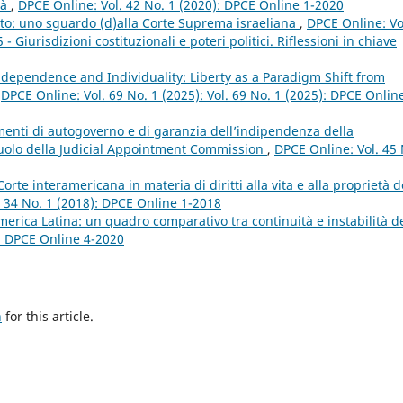
tà
,
DPCE Online: Vol. 42 No. 1 (2020): DPCE Online 1-2020
ritto: uno sguardo (d)alla Corte Suprema israeliana
,
DPCE Online: Vo
Giurisdizioni costituzionali e poteri politici. Riflessioni in chiave
Independence and Individuality: Liberty as a Paradigm Shift from
,
DPCE Online: Vol. 69 No. 1 (2025): Vol. 69 No. 1 (2025): DPCE Onlin
menti di autogoverno e di garanzia dell’indipendenza della
 ruolo della Judicial Appointment Commission
,
DPCE Online: Vol. 45 
rte interamericana in materia di diritti alla vita e alla proprietà d
. 34 No. 1 (2018): DPCE Online 1-2018
 America Latina: un quadro comparativo tra continuità e instabilità d
): DPCE Online 4-2020
h
for this article.