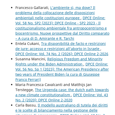
Francesco Gallarati,
L’ambiente sì, ma dove? Il
problema della collocazione delle disposizioni
ambientali nelle costituzioni europee
,
DPCE Online:
Vol. 58 No. SP2 (2023): DPCE Online - SP2 2023 - Il
costituzionalismo ambientale fra antropocentrismo e
biocentrismo. Nuove prospettive dal Diritto comparato
– A cura di D. Amirante e R. Tarchi
Entela Cukani,
Tra disponibilità de facto e restrizioni
de jure: accesso e restrizioni all’aborto in Israele
,
DPCE Online: Vol. 74 No. 2 (2026): DPCE Online 2-2026
Susanna Mancini,
Religious Freedom and Minority
Rights under the Biden Administration
,
DPCE Online:
Vol. 56 No. Sp 1 (2023): The American Presidency after
two years of President Biden (a cura di Giuseppe
Franco Ferrari)
Maria Francesca Cavalcanti and Matthijs Jan
Terstegge,
The Urgenda case: the dutch path towards
a new climate constitutionalism
,
DPCE Online: Vol. 43
No. 2 (2020): DPCE Online 2-2020
Carla Bassu,
Il modello australiano di tutela dei diritti
e le scelte di bilanciamento nella gestione delle