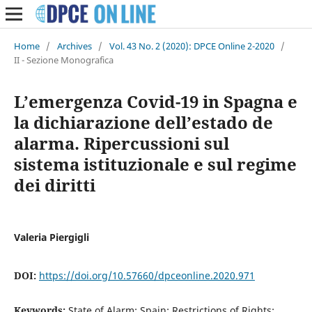
Home
/
Archives
/
Vol. 43 No. 2 (2020): DPCE Online 2-2020
/
II - Sezione Monografica
L’emergenza Covid-19 in Spagna e
la dichiarazione dell’estado de
alarma. Ripercussioni sul
sistema istituzionale e sul regime
dei diritti
Valeria Piergigli
DOI:
https://doi.org/10.57660/dpceonline.2020.971
Keywords:
State of Alarm; Spain; Restrictions of Rights;