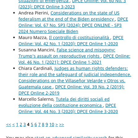
situazioni di emergenza
,
DPCE Online: Vol. 60 No. 3
(2023): DPCE Online 3-2023
Andrea Pierini,
Considerations on the state of US
federalism at the end of the Biden presidency
,
DPCE
Online: Vol. 67 No. SP3 (2024): DPCE ONLINE - SP3
2024 Numero Speciale Biden
Mauro Mazza,
Il controllo di costituzionalità
,
DPCE
Online: Vol. 42 No. 1 (2020): DPCE Online 1-2020
Susanna Mancini,
False science and misogyny:
Trump’s assault on reproductive rights
,
DPCE Online:
Vol. 46 No. 1 (2021): DPCE Online 1-2021
Chiara Cardinali,
Judges as human rights defenders:
their role and the safeguard of judicial independence.
Considerations on the Villaseñor Velarde y Otros vs.
Guatemala case
,
DPCE Online: Vol. 39 No. 2 (2019):
DPCE Online 2-2019
Marcello Salerno,
Tutela dei diritti sociali ed
evoluzione della costituzione economica
,
DPCE
Online: Vol. 44 No. 3 (2020): DPCE Online 3-2020
<<
<
1
2
3
4
5
6
7
8
9
10
>
>>
You may also
start an advanced similarity search
for this