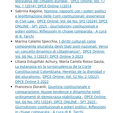
legislativa dei cittadini europei
,
DPCE Online: Vol. 17
No. 1 (2014): DPCE Online 1/2014
Sabrina Ragone,
Nomine, rapporti con i poteri politici
e legittimazione delle Corti costituzionali: esperienze
di Civil Law
,
DPCE Online: Vol. 66 No. SP2 (2024): DPCE
ONLINE - SP1 2025 - Giurisdizioni costituzionali e
poteri politici. Riflessioni in chiave comparata - A cura
di R. Tarchi
Marina Calamo Specchia,
I diritti culturali come
componente pluralista degli Stati post-nazionali. Verso
un concetto dinamico di cittadinanza?
,
DPCE Online:
Vol. 60 No. 3 (2023): DPCE Online 3-2023
Liliana Estupiñán Achury, María Camila Rosso Gauta,
La eutanasia en la jurisprudencia de la Corte
Constitucional Colombiana. Herejías de la dignidad y
del pluralismo
,
DPCE Online: Vol. 52 No. 2 (2022):
DPCE Online 2-2022
Francesco Duranti,
Giustizia costituzionale e
comparazione. Nuove tendenze e dinamiche negli
ordinamenti di democrazia stabilizzata
,
DPCE Online:
Vol. 66 No. SP2 (2024): DPCE ONLINE - SP1 2025 -
Giurisdizioni costituzionali e poteri politici. Riflessioni
in chiave comparata - A cura di R. Tarchi