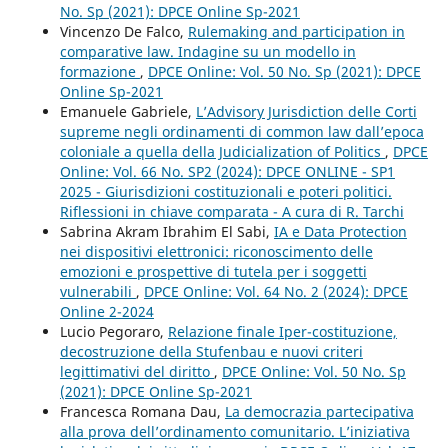
No. Sp (2021): DPCE Online Sp-2021
Vincenzo De Falco,
Rulemaking and participation in
comparative law. Indagine su un modello in
formazione
,
DPCE Online: Vol. 50 No. Sp (2021): DPCE
Online Sp-2021
Emanuele Gabriele,
L’Advisory Jurisdiction delle Corti
supreme negli ordinamenti di common law dall’epoca
coloniale a quella della Judicialization of Politics
,
DPCE
Online: Vol. 66 No. SP2 (2024): DPCE ONLINE - SP1
2025 - Giurisdizioni costituzionali e poteri politici.
Riflessioni in chiave comparata - A cura di R. Tarchi
Sabrina Akram Ibrahim El Sabi,
IA e Data Protection
nei dispositivi elettronici: riconoscimento delle
emozioni e prospettive di tutela per i soggetti
vulnerabili
,
DPCE Online: Vol. 64 No. 2 (2024): DPCE
Online 2-2024
Lucio Pegoraro,
Relazione finale Iper-costituzione,
decostruzione della Stufenbau e nuovi criteri
legittimativi del diritto
,
DPCE Online: Vol. 50 No. Sp
(2021): DPCE Online Sp-2021
Francesca Romana Dau,
La democrazia partecipativa
alla prova dell’ordinamento comunitario. L’iniziativa