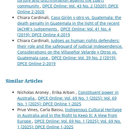
torture and discrimination against the LGBTI
community
,
DPCE Online: Vol. 43 No. 2 (2020): DPCE
Online 2-2020
Chiara Cardinali,
Caso Giròn y otro vs. Guatemala: the
death penalty in Guatemala in the light of the recent
IACHR’s judgements
,
DPCE Online: Vol. 41 No. 4
(2019): DPCE Online 4-2019
Chiara Cardinali,
Judges as human rights defenders:
their role and the safeguard of judicial independence.
Considerations on the Villaseñor Velarde y Otros vs.
Guatemala case
,
DPCE Online: Vol. 39 No. 2 (2019):
DPCE Online 2-2019
Similar Articles
Nicholas Aroney , Erika Arban ,
Constituent power in
Australia
,
DPCE Online: Vol. 69 No. 1 (2025): Vol. 69
No. 1 (2025): DPCE Online 1-2025
Prue Vines, Carla Bassu,
Indigenous Cultural Heritage
in Australia and in the Right to Keep It: A View from
Europe
,
DPCE Online: Vol. 69 No. 1 (2025): Vol. 69 No.
1 (2025): DPCE Online 1-2025