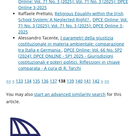
Online: Vol. 71 No. 3 (2025): Vol. 71 No. 3 (2025): DPCE
Online 3-2025
Raffaele Prettato,
Religious Equality within the Irish
School System: A Neglected Right?
,
DPCE Online: Vol.
71 No. 3 (2025): Vol. 71 No. 3 (2025): DPCE Online 3-
2025
Alessandro Tacente,
I parametri della giustizia
costituzionale in materia ambientale: comparazione
tra Italia e Germania
,
DPCE Online: Vol. 66 No. SP2
(2024): DPCE ONLINE - SP1 2025 - Giurisdizioni
costituzionali e poteri politici. Riflessioni in chiave
comparata - A cura di R. Tarchi
<<
<
133
134
135
136
137
138
139
140
141
142
>
>>
You may also
start an advanced similarity search
for this
article.