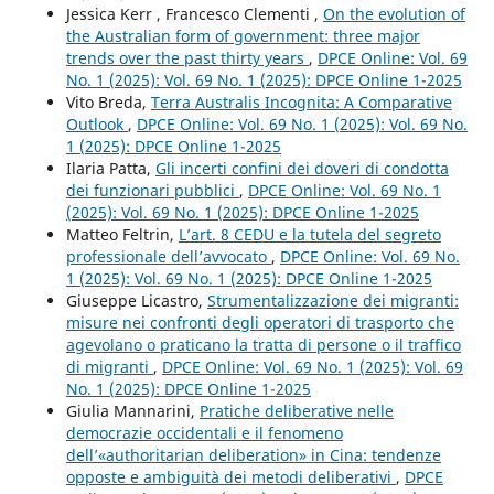
Jessica Kerr , Francesco Clementi ,
On the evolution of
the Australian form of government: three major
trends over the past thirty years
,
DPCE Online: Vol. 69
No. 1 (2025): Vol. 69 No. 1 (2025): DPCE Online 1-2025
Vito Breda,
Terra Australis Incognita: A Comparative
Outlook
,
DPCE Online: Vol. 69 No. 1 (2025): Vol. 69 No.
1 (2025): DPCE Online 1-2025
Ilaria Patta,
Gli incerti confini dei doveri di condotta
dei funzionari pubblici
,
DPCE Online: Vol. 69 No. 1
(2025): Vol. 69 No. 1 (2025): DPCE Online 1-2025
Matteo Feltrin,
L’art. 8 CEDU e la tutela del segreto
professionale dell’avvocato
,
DPCE Online: Vol. 69 No.
1 (2025): Vol. 69 No. 1 (2025): DPCE Online 1-2025
Giuseppe Licastro,
Strumentalizzazione dei migranti:
misure nei confronti degli operatori di trasporto che
agevolano o praticano la tratta di persone o il traffico
di migranti
,
DPCE Online: Vol. 69 No. 1 (2025): Vol. 69
No. 1 (2025): DPCE Online 1-2025
Giulia Mannarini,
Pratiche deliberative nelle
democrazie occidentali e il fenomeno
dell’«authoritarian deliberation» in Cina: tendenze
opposte e ambiguità dei metodi deliberativi
,
DPCE