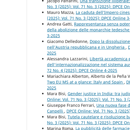
Jacopo Paffarini,
Una transizione illiberale
No. 3 (2025): Vol. 71 No. 3 (2025): DPCE On
Mauro Mazza,
La caduta dell’Impero cine
(2025): Vol. 71 No. 3 (2025): DPCE Online 
Andrea Gatti,
Rappresentanza senza poter
della abolizione delle monarchie tedesch
3-2025
Giacomo Delledonne,
Dopo la dissoluzione
nell’Austria repubblicana e in Ungheria
,
D
2025
Alessandra Lazzarini,
Libertà accademica e 
dell'internazionalizzazione nel sistema au
72 No. 4 (2025): DPCE Online 4-2025
Mariachiara Alberton, Alberto de la Peña 
Two EU MS at a glance: Italy and Spain
,
D
2025
Mara Bisi,
Gender justice in India: tra jud
Online: Vol. 71 No. 3 (2025): Vol. 71 No. 3
Giuseppe Franco Ferrari,
Una nuova fase de
Canpelli
,
DPCE Online: Vol. 71 No. 3 (2025
Mara Bisi,
Tutela cautelare e risoluzione 
No. 3 (2025): Vol. 71 No. 3 (2025): DPCE On
Marina Roma,
La pubblicità delle farmacie,