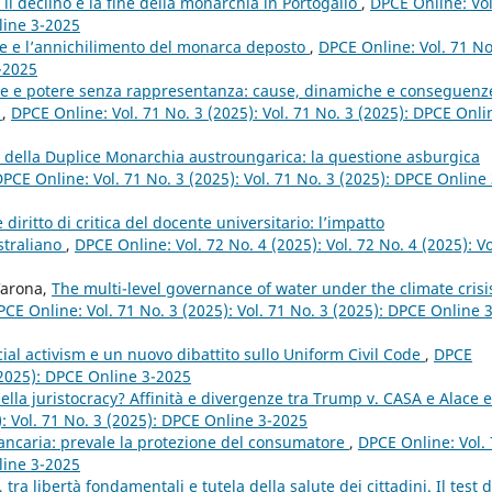
: il declino e la fine della monarchia in Portogallo
,
DPCE Online: Vol
line 3-2025
se e l’annichilimento del monarca deposto
,
DPCE Online: Vol. 71 No
3-2025
e e potere senza rappresentanza: cause, dinamiche e conseguenz
e
,
DPCE Online: Vol. 71 No. 3 (2025): Vol. 71 No. 3 (2025): DPCE Onli
 della Duplice Monarchia austroungarica: la questione asburgica
PCE Online: Vol. 71 No. 3 (2025): Vol. 71 No. 3 (2025): DPCE Online 
diritto di critica del docente universitario: l’impatto
straliano
,
DPCE Online: Vol. 72 No. 4 (2025): Vol. 72 No. 4 (2025): Vo
Varona,
The multi-level governance of water under the climate crisi
PCE Online: Vol. 71 No. 3 (2025): Vol. 71 No. 3 (2025): DPCE Online 3
icial activism e un nuovo dibattito sullo Uniform Civil Code
,
DPCE
 (2025): DPCE Online 3-2025
lla juristocracy? Affinità e divergenze tra Trump v. CASA e Alace e
): Vol. 71 No. 3 (2025): DPCE Online 3-2025
bancaria: prevale la protezione del consumatore
,
DPCE Online: Vol.
line 3-2025
 tra libertà fondamentali e tutela della salute dei cittadini. Il test d