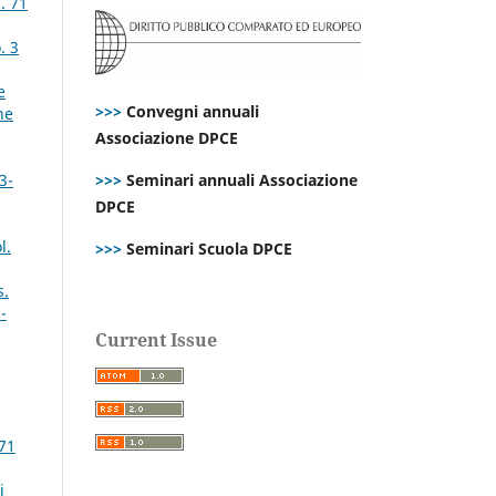
. 71
. 3
e
>>>
Convegni annuali
ne
Associazione DPCE
>>>
Seminari annuali Associazione
3-
DPCE
l.
>>>
Seminari Scuola DPCE
s.
-
Current Issue
 71
i