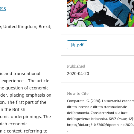
898
; United Kingdom; Brexit;
.pdf
Published
ic and transnational
2020-04-20
 experience – The article
 the question of economic
How to Cite
rder, placing emphasis on
Comparato, G. (2020). La sovranità econom
n. The first part of the
diritto interno e diritto transnazionale
in the British
dell’economia. Considerazioni alla luce
onomic underpinnings. The
dell’esperienza britannica.
DPCE Online
,
42
(
hich economic
https://doi.org/10.57660/dpceonline.2020.
ic context, referring to