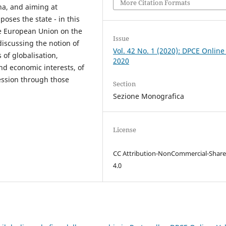
More Citation Formats
a, and aiming at
ses the state - in this
he European Union on the
Issue
discussing the notion of
Vol. 42 No. 1 (2020): DPCE Online
 of globalisation,
2020
and economic interests, of
ession through those
Section
Sezione Monografica
License
CC Attribution-NonCommercial-Share
4.0