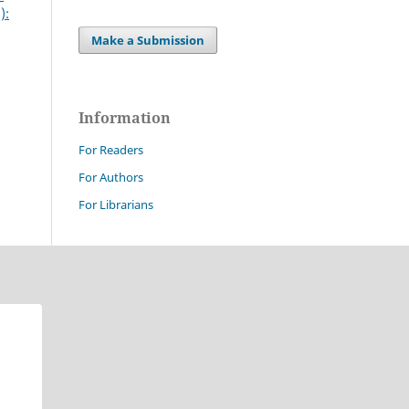
):
Make a Submission
Information
For Readers
For Authors
For Librarians