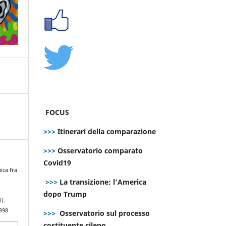
FOCUS
>>>
Itinerari della comparazione
>>>
Osservatorio comparato
Covid19
ica fra
>>>
La transizione: l’America
dopo Trump
1).
898
>>>
Osservatorio sul processo
costituente cileno